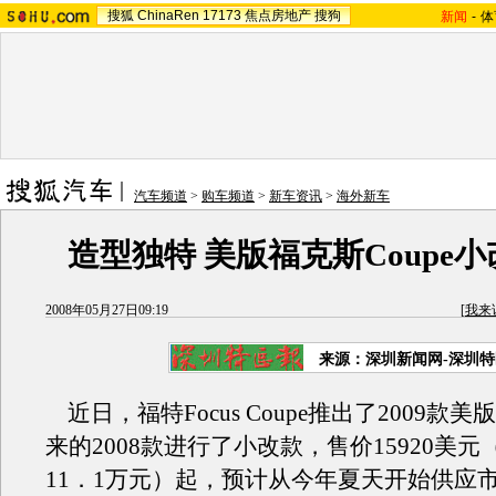
搜狐
ChinaRen
17173
焦点房地产
搜狗
新闻
-
体
汽车频道
>
购车频道
>
新车资讯
>
海外新车
造型独特 美版福克斯Coupe
2008年05月27日09:19
[
我来
来源：深圳新闻网-深圳
近日，福特Focus Coupe推出了2009款
来的2008款进行了小改款，售价15920美
11．1万元）起，预计从今年夏天开始供应