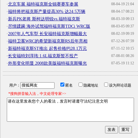
·
北京车展 福特福克斯全锦赛赛车参展
08-04-19 21:04
·
福特将把福克斯产量提高30% 达24.5万辆
08-04-17 08:21
·
新兵PK老将 斯柯达明锐vs.福特福克斯
08-03-10 09:13
·
尽情蹂躏 海外试驾福特福克斯TDCi WRC版
08-03-05 09:37
·
2007年人气车型 长安福特福克斯增幅最大
08-02-19 09:19
·
福特卫冕WRC的希望新福克斯RS后年亮相
07-12-26 07:59
·
新福特福克斯ST推出 起售价格约28.1万元
07-11-12 10:15
·
长安福特刘淳玮:1.6L福克斯暂不投产
07-08-01 08:26
·
外形变化明显 2008款美版福特福克斯曝光
07-05-19 11:12
用户：
匿名
隐藏地址
设为辩论话题
*搜狗拼音输入法，中文处理专家>>