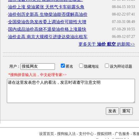
·
油价上涨 柴油紧张 天然气卡车崭露头角
08-04-15 10:53
·
油价创历史新高 生物柴油能否缓解高油价
08-02-22 07:41
·
全国柴油告急发改委上调油价可能性大增
07-10-31 08:49
·
国内成品油价高烧不退柴油价格上涨最快
07-10-29 10:55
·
油价走高 南京大规模引进捷达柴油出租车
06-09-12 07:27
更多关于
油价 航空
的新闻>>
用户：
匿名
隐藏地址
设为辩论话题
*搜狗拼音输入法，中文处理专家>>
设置首页
-
搜狗输入法
-
支付中心
-
搜狐招聘
-
广告服务
-
客