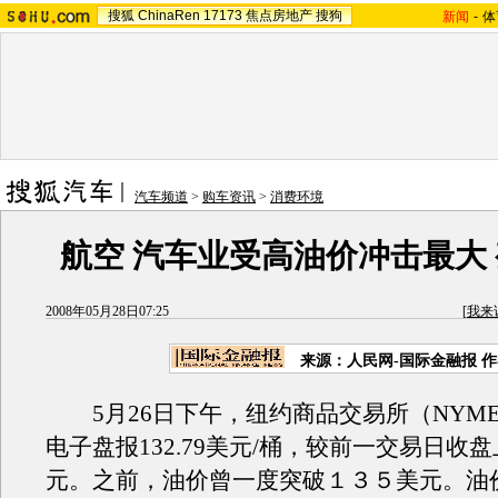
搜狐
ChinaRen
17173
焦点房地产
搜狗
新闻
-
体
汽车频道
>
购车资讯
>
消费环境
航空 汽车业受高油价冲击最大
2008年05月28日07:25
[
我来
来源：人民网-国际金融报 
5月26日下午，纽约商品交易所（NYM
电子盘报132.79美元/桶，较前一交易日收盘上
元。之前，油价曾一度突破１３５美元。油