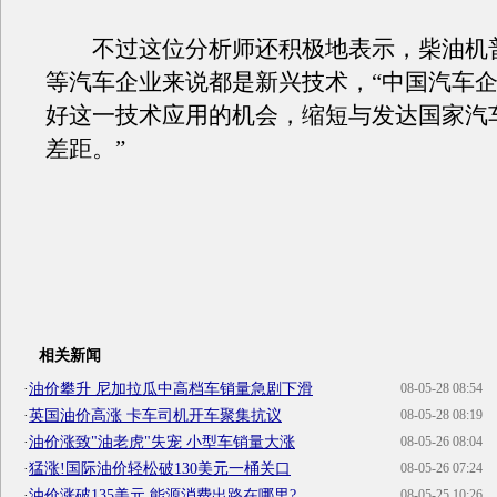
不过这位分析师还积极地表示，柴油机
等汽车企业来说都是新兴技术，“中国汽车
好这一技术应用的机会，缩短与发达国家汽
差距。”
相关新闻
·
油价攀升 尼加拉瓜中高档车销量急剧下滑
08-05-28 08:54
·
英国油价高涨 卡车司机开车聚集抗议
08-05-28 08:19
·
油价涨致"油老虎"失宠 小型车销量大涨
08-05-26 08:04
·
猛涨!国际油价轻松破130美元一桶关口
08-05-26 07:24
·
油价涨破135美元 能源消费出路在哪里?
08-05-25 10:26