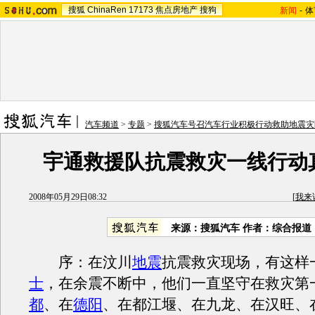
搜狐
ChinaRen
17173
焦点房地产
搜狗
新闻
-
体
汽车频道
>
专题
>
搜狐汽车号召汽车行业积极行动救助地震灾
宇通救援队抗震救灾一线行动
2008年05月29日08:32
[
我来
来源：搜狐汽车 作者：综合报道
序：在汶川
地震
抗震救灾现场，有这样
士
，在余震不断中，他们一直坚守在救灾第
都
、在
德阳
、在都江堰、在九龙、在汉旺、