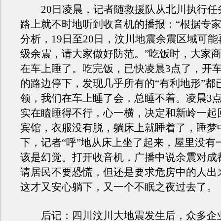
20日凌晨，记者随救援队从北川执行任
路上就不时地听到收音机的播报：“根据专家
分析，19日至20日，汶川地震余震区域可能
级余震，请大家做好防范。”吃饭时，大家
在车上睡了。吃完饭，已快凌晨3点了，开
的路边停下，发现几乎所有的“有利地形”都
领，我们在车上睡了会，总睡不着。凌晨3点
实在瞌睡得不行，心一横，决定和新岭一起
宾馆，衣服没有脱，躺床上就睡着了，睡梦
下，记者“呼”地从床上坐了起来，屋里没有
该是幻觉。打开收音机，广播中说余震对成
请居民不要恐慌，但还是要求危房中的人出
这才又安心躺下，又一个不眠之夜过去了。
后记：四川汶川大地震发生后，众多企