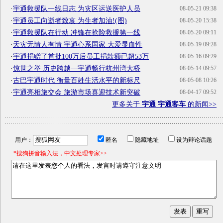
·
宇通救援队一线日志 为灾区运送医护人员
08-05-21 09:38
·
宇通员工向逝者致哀 为生者加油!(图)
08-05-20 15:38
·
宇通救援队在行动 冲锋在抢险救援第一线
08-05-20 09:11
·
天灾无情人有情 宇通心系国家 大爱显血性
08-05-19 09:28
·
宇通捐赠了首批100万后员工捐款额已超53万
08-05-16 09:29
·
惊世之举 历史跨越—宇通畅行杭州湾大桥
08-05-14 09:57
·
古巴宇通时代 衡量百姓生活水平的新标尺
08-05-08 10:26
·
宇通亮相旅交会 旅游市场喜迎技术新突破
08-04-17 09:52
更多关于
宇通 宇通客车
的新闻>>
用户：
匿名
隐藏地址
设为辩论话题
*搜狗拼音输入法，中文处理专家>>