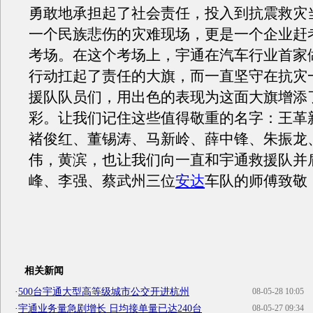
勇敢地承担起了社会责任，投入到抗震救灾
一个民族悲伤的灾难现场，更是一个企业赶
考场。在这个考场上，宇通在汽车行业首家
行动扛起了责任的大旗，而一直坚守在抗灾
援队队员们，用出色的表现为这面大旗增添
彩。让我们记住这些值得敬重的名字：王革
褚俊红、董锡涛、马新岭、薛中锋、朱振龙
伟，黄滨，也让我们向一直和宇通救援队并
峰、李强、蔡武州三位
安达
车队的师傅致敬
相关新闻
·
500台宇通大型高等级城市公交开进杭州
08-05-28 10:05
·
宇通业务量急剧增长 日均接单量已达240台
08-05-27 09:34