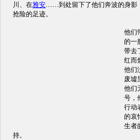
川、在
雅安
……到处留下了他们奔波的身影
抢险的足迹。
他们
的一
带去
红而
他们
废墟
他们
号，
行动
的哀
生者
持。