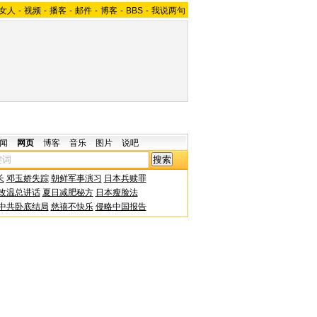
女人
-
视频
-
播客
-
邮件
-
博客
-
BBS
-
我说两句
闻
网页
博客
音乐
图片
说吧
长
邓玉娇失踪
朝鲜军事演习
日本兵赎罪
改温总讲话
夏日减肥秘方
日本瘦脸法
中共卧底结局
慈禧不快乐
侵略中国报告