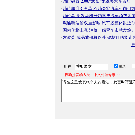
·
油价破百 2008"悲观"笼罩美汽车市场
·
油价飙升引变革 石油会将汽车引向何
·
油价高涨 发动机升功率成汽车消费风
·
燃油税油价双重影响 汽车股整体跌近3
·
国内价格上涨 油价一感冒车市就发烧?
·
发改委:成品油价将略涨 钢材价格将走
用户：
匿名
*搜狗拼音输入法，中文处理专家>>