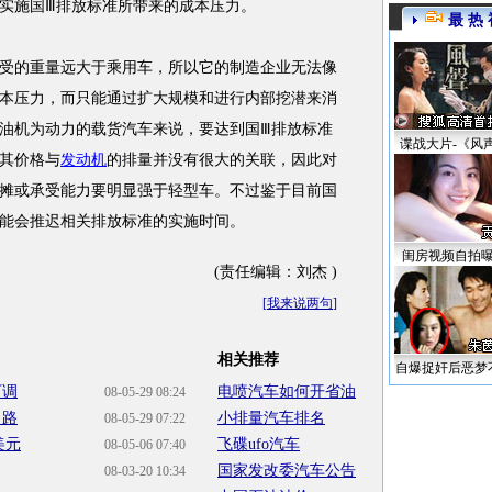
实施国Ⅲ排放标准所带来的成本压力。
最 热 
的重量远大于乘用车，所以它的制造企业无法像
本压力，而只能通过扩大规模和进行内部挖潜来消
油机为动力的载货汽车来说，要达到国Ⅲ排放标准
谍战大片-《风
其价格与
发动机
的排量并没有很大的关联，因此对
摊或承受能力要明显强于轻型车。不过鉴于目前国
能会推迟相关排放标准的实施时间。
闺房视频自拍
(责任编辑：刘杰 )
[
我来说两句
]
相关推荐
自爆捉奸后恶梦
下调
电喷汽车如何开省油
08-05-29 08:24
出路
小排量汽车排名
08-05-29 07:22
美元
飞碟ufo汽车
08-05-06 07:40
国家发改委汽车公告
08-03-20 10:34