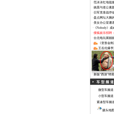
·
范冰冰红地毯
·
姚晨与老公素
·
日军竟拿战俘
·
盘点网坛大腕
·
美女办公室遭
·
《Nobody》
·
搜狐娱乐招聘
·
台北电玩展靓丽Sh
·
《变形金刚
·
王岳伦爆李
新版“西游”绝
车 型 频 道
微型车频道
小型车频道
紧凑型车频
摄头地