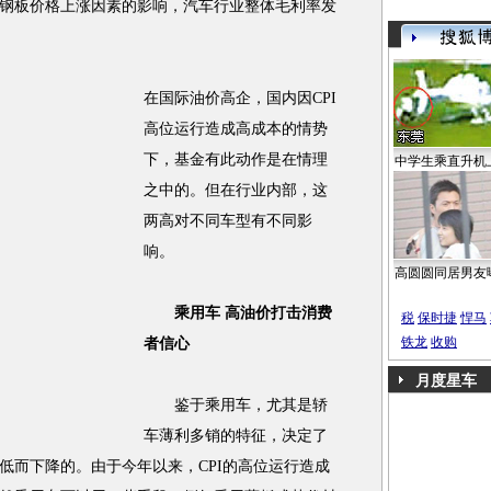
钢板价格上涨因素的影响，汽车行业整体毛利率发
在国际油价高企，国内因CPI
高位运行造成高成本的情势
下，基金有此动作是在情理
中学生乘直升机
之中的。但在行业内部，这
两高对不同车型有不同影
响。
高圆圆同居男友
乘用车 高油价打击消费
税
保时捷
悍马
铁龙
收购
者信心
月度星车
鉴于乘用车，尤其是轿
车薄利多销的特征，决定了
低而下降的。由于今年以来，CPI的高位运行造成