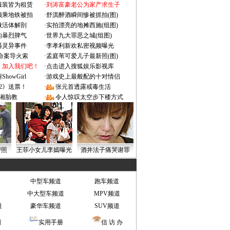
服装皆为租赁
·
刘涛富豪老公为家产求生子
颜乘地铁被拍
·
舒淇醉酒瞬间惨被抓拍(图)
做活体解剖
·
实拍漂亮的地摊西施(组图)
的暴烈脾气
·
世界九大罪恶之城(组图)
遇灵异事件
·
李孝利新欢私密视频曝光
成命案导火索
·
孟庭苇可爱儿子最新照(图)
：加入我们吧！
·
点击进入搜狐娱乐影视库
owGirl
·
游戏史上最般配的十对情侣
2》送票！
·
张元首透露戒毒生活
湘胎教
·
令人惊叹太空步下楼方式
密照
王菲小女儿李嫣曝光
酒井法子痛哭谢罪
中型车频道
跑车频道
中大型车频道
MPV频道
道
豪华车频道
SUV频道
图
实用手册
信 访 办