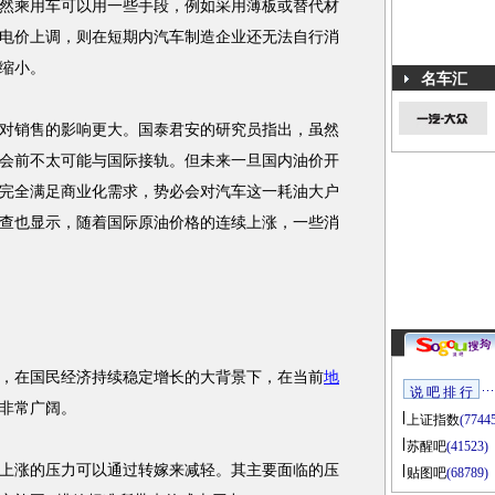
然乘用车可以用一些手段，例如采用薄板或替代材
电价上调，则在短期内汽车制造企业还无法自行消
缩小。
名车汇
销售的影响更大。国泰君安的研究员指出，虽然
会前不太可能与国际接轨。但未来一旦国内油价开
完全满足商业化需求，势必会对汽车这一耗油大户
查也显示，随着国际原油价格的连续上涨，一些消
在国民经济持续稳定增长的大背景下，在当前
地
说 吧 排 行
非常广阔。
上证指数
(7744
苏醒吧
(41523)
涨的压力可以通过转嫁来减轻。其主要面临的压
贴图吧
(68789)