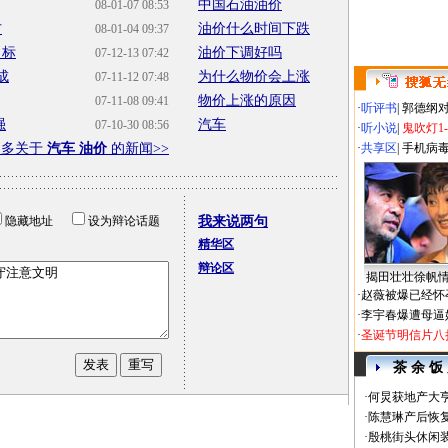
中国石油油价
08-01-07 08:53
方
油价什么时间下跌
08-01-04 09:37
向标
油价下调好吗
07-12-13 07:42
成
为什么物价会上涨
07-11-12 07:48
物价上涨的原因
07-11-08 09:41
·
听评书
|
郭德纲
强
汽车
07-10-30 08:56
·
听小说
|
鬼吹灯1
更多关于
汽车 油价
的新闻>>
·
共享区
|
手机病
隐藏地址
设为辩论话题
我来说两句
精华区
辩论区
揭田壮壮徐帆
·
赵薇被爆已经怀
·
李宇春爆遭母逼
·
圣诞节明信片八
茶 余 饭
·
何炅获地产大亨
·
陈慧琳产后恢复
·
殷桃街头休闲装