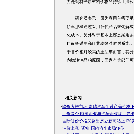
力是钢材等原材料价格的持续上涨和
研究员表示，因为商用车需要承受
轿车那样通过采用替代产品来化解成
化成本。另外对于基本上都是采用柴
目前多采用高压共轨燃油喷射系统，
于售价相对较高的重型车而言，其分
内燃油油品的原因，国家有关部门可
相关新闻
·
降价火拼市场 奇瑞汽车全系产品价格
·
油价高企 能源企业与汽车企业联手寻
·
国际油价价格又创出历史新高站上120
·
油价上涨"驱动"国内汽车市场转型