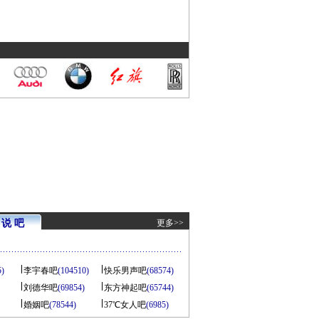
说 吧
更多>>
5)
李宇春吧
(104510)
快乐男声吧
(68574)
刘德华吧
(69854)
东方神起吧
(65744)
婚姻吧
(78544)
37℃女人吧
(6985)