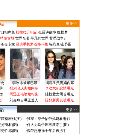
更多>>
对口相声集
杜拉拉升职记
张震讲故事
红楼梦
-精绝古城
世界名著
平凡的世界
货币战争2
毒杀毒专家
经典手机游游格斗集
福彩3D走势图
情史
李冰冰被爆已婚
揭秘生父离婚内幕
孕
·
揭刘晓庆离婚内幕
·
李幼斌新恋情曝光
婚
·
周迅王艳婆媳相见
·
陆毅爱女照首曝光
折
·
刘嘉玲自曝正造人
·
陈好新男友被曝光
 后
更多>>
喂猕猴桃(图)
·
独家：章子怡带妈妈看电影
好身材(图)
·
佟大为马伊琍再度牵手(图)
秀性感(图)
·
倪萍赵忠祥十年后再携手