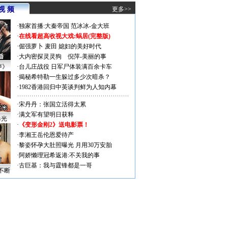
视 频
更多>>
·
独家首播:大秦帝国
范冰冰-金大班
·
在线看超高收视大戏:
蜗居(完整版)
·
倔强萝卜
麦田
媳妇的美好时代
·
大内密探灵灵狗
倪萍-美丽的事
声》
·
台儿庄战役 日军尸体装满百余卡车
·
揭秘希特勒一生躲过多少次暗杀？
·
1982香港回归中英谈判鲜为人知内幕
·
宋丹丹：张国立活得太累
·
满文军有望明日获释
曝光
·
《变形金刚2》送电影票！
·
李湘王岳伦恩爱待产
·
黎姿怀孕大肚照曝光 月用30万安胎
·
阿娇懒理冠希返港:不关我的事
·
古巨基：我与霆锋都是一哥
不断