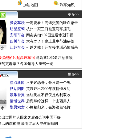
询
加油地图
汽车知识
更多>>
狐说车坛
|
一定要看！高速交警的吐血忠告
明星座驾
|
杭州一家三口被宝马车撞飞
安阳车会
|
网友实拍:107国道遇惨烈车祸
四川车会
|
太有才了！史上最牛节油秘笈
江苏车会
|
引以为戒！开车接电话恐怖后果
曝光
最惨烈的16起高速车祸
跑高速16保命注意事项
座驾更奢华？各国领导人座驾一览
更多>>
焦点新闻
|
不要迷恋哥，哥只是一个鬼
贴贴图图
|
英媒评出2009年度搞怪发明
娱乐旮旯
|
当红明星不仅仅是名利双收
情感世界
|
后悔嫁给这样一个山西男人
型男索女
|
小糖精归来，在海边轻轻舞
口水
么出过国的人回来之后都会说中国不好
自己的旗袍照
暴雨过后天空依旧晴朗