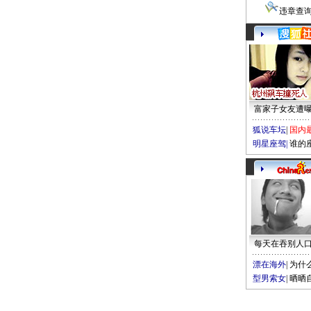
违章查
富家子女友遭
狐说车坛
|
国内
明星座驾
|
谁的
每天在吞别人
漂在海外
|
为什
型男索女
|
晒晒