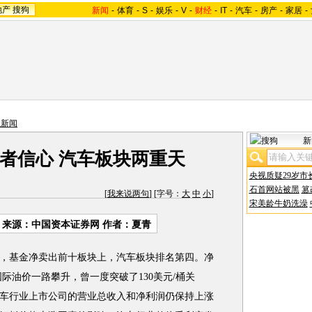
地产
搜狗
新闻
-
体育
-
S
-
娱乐
-
V
-
财经
-
IT
-
汽车
-
房产
-
家居
-
业新闻
新
者信心 汽车板块两重天
央视质疑29岁市
石首网站被黑
篡
[
我来说两句
] [字号：
大
中
小
]
宋美龄牛奶洗澡
来源：中国资本证券网 作者：夏青
基金净卖出前十板块上，汽车板块排名第四。净
国际油价一路攀升，曾一度突破了130美元/桶关
车行业上市公司的营业总收入和净利润仍保持上涨