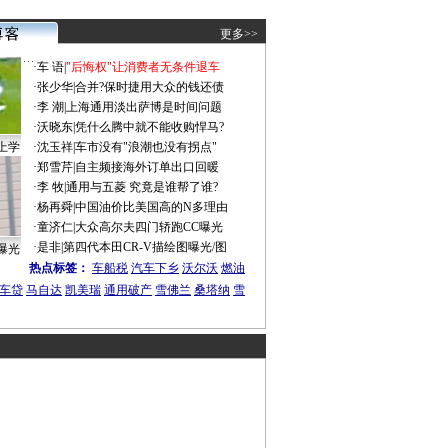
更多>>
·
车 语
|
"后悔权"让消费者无条件退车
·
张少华
|
合并?保时捷用大众的钱还债
·
李 潮
|
上海通用淡出萨博是时间问题
·
沃晓东
|
凭什么腾中就不能收购悍马?
上学
·
沈玉祥
|
车市没有"浪潮也没有拐点"
·
郑雪芹
|
自主频接海外订单出口回暖
·
李 牧
|
通用与五菱 究竟是谁帮了谁?
·
杨再舜
|
中国油价比美国高的N多理由
·
童济仁
|
大众高尔夫四门轿跑CC曝光
·
是非
|
第四代本田CR-V描绘图曝光/图
曝光
热点标签：
车船税
汽车下乡
沃尔沃
燃油
车贷
马自达
凯美瑞
通用破产
雪佛兰
桑塔纳
雪