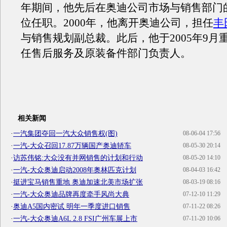
年期间，他先后在奥迪公司市场与销售部门
位任职。2000年，他离开奥迪公司，担任
丰
与销售规划副总裁。此后，他于2005年9月
任售后服务及原装备件部门负责人。
相关新闻
·
一汽集团夺回一汽大众销售权(图)
08-06-04 17:56
·
一汽-大众召回17.87万辆国产奥迪轿车
08-05-30 20:14
·
访苏伟铭:大众没有并网销售的计划和行动
08-05-20 14:10
·
一汽-大众奥迪启动2008年奥林匹克计划
08-04-03 16:42
·
挺进宝马销售重地 奥迪加速北美市场扩张
08-03-19 08:16
·
一汽-大众奥迪品牌再度牵手风尚大典
07-12-10 11:29
·
奥迪A5国内密试 明年一季度进口销售
07-11-22 08:26
·
一汽-大众奥迪A6L 2.8 FSI广州车展上市
07-11-20 10:06