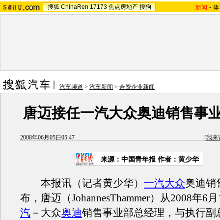
搜狐
ChinaRen
17173
焦点房地产
搜狗
新闻
-
体
汽车频道
>
汽车新闻
>
合资企业新闻
唐迈接任一汽大众奥迪销售事
2008年06月05日05:47
[
我来
来源：中国青年报 作者：黄少华
本报讯（记者黄少华）
一汽
大众
奥迪销
布，唐迈（JohannesThammer）从2008年
汽
－大众
奥迪
销售事业部总经理，与执行副