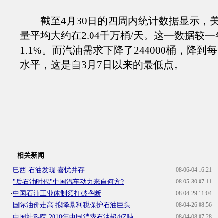
截至4月30日的四周内统计数据显示，
量平均大约在2.04千万桶/天。这一数据较
1.1%。而汽油需求下降了244000桶，降到每
水平，这是自3月7日以来的最低点。
相关新闻
·
巴西:石油发现 喜忧并存
08-06-04 16:21
·
"后石油时代"中国汽车动力来自何方?
08-05-30 07:11
·
中国石油工业体制须打破垄断
08-04-29 11:04
·
国际油价走高 拟降暴利税保护石油巨头
08-04-26 08:56
·
中国社科院 2010年中国消费石油超4亿吨
08-04-08 07:28