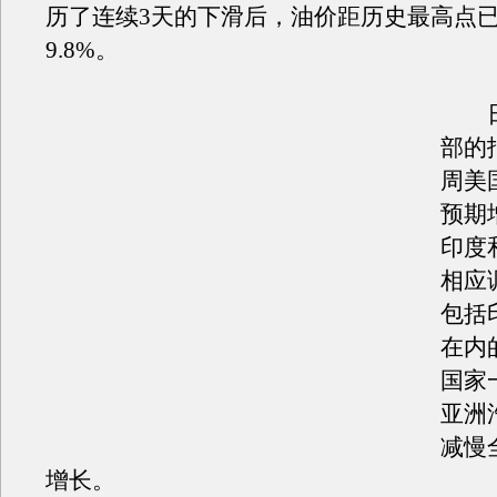
历了连续3天的下滑后，油价距历史最高点
9.8%。
日
部的
周美
预期
印度
相应
包括
在内
国家
亚洲
减慢
增长。