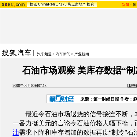
搜狐
ChinaRen
17173
焦点房地产
搜狗
新闻
-
体
汽车频道
>
汽车新闻
>
产业新闻
石油市场观察 美库存数据“制
2008年06月06日07:18
[
我来
来源：第一财经日报 作者：
最近令石油市场退烧的信号接连不断，
一番力挺美元的言论令石油价格大幅下挫，
油
需求下降和库存增加的数据再度“制冷”石