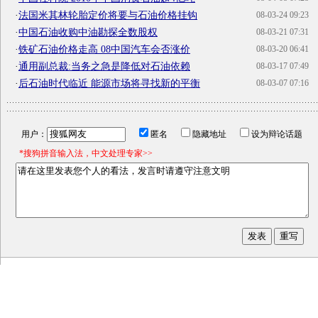
·
法国米其林轮胎定价将要与石油价格挂钩
08-03-24 09:23
·
中国石油收购中油勘探全数股权
08-03-21 07:31
·
铁矿石油价格走高 08中国汽车会否涨价
08-03-20 06:41
·
通用副总裁:当务之急是降低对石油依赖
08-03-17 07:49
·
后石油时代临近 能源市场将寻找新的平衡
08-03-07 07:16
用户：
匿名
隐藏地址
设为辩论话题
*搜狗拼音输入法，中文处理专家>>