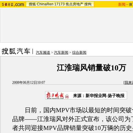
搜狐
ChinaRen
17173
焦点房地产
搜狗
新闻
-
体
汽车频道
>
汽车新闻
>
综合新闻
江淮瑞风销量破10万
2008年06月12日10:07
[
我来
来源：新华报业网-扬子晚报
日前，国内MPV市场以最短的时间突破
品牌——江淮瑞风对外正式宣布，该公司为
者共同迎接MPV品牌销量突破10万辆的历