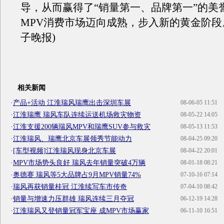
导，从而赢得了“销量第一、品牌第一”的美
MPV消费市场迈向成熟，步入新的黄金阶段。
子晚报)
相关新闻
·
产品+活动 江淮瑞风瑞鹰出击深圳车展
08-06-05 11:51
·
江淮瑞鹰 瑞风车队连续运送机场救灾物资
08-05-22 14:05
·
江淮支援200辆瑞风MPV和瑞鹰SUV参与救灾
08-05-13 11:53
·
江淮瑞风、瑞鹰北京车展领秀节能动力
08-04-25 09:20
·
[车型视频]江淮瑞风现身北京车展
08-04-22 20:01
·
MPV市场势头良好 瑞风去年销量突破4万辆
08-01-18 08:21
·
奥德赛 瑞风等5大品牌占9月MPV销量74%
07-10-16 07:14
·
瑞风再获销量桂冠 江淮续写车市传奇
07-04-10 08:42
·
销量与增速力压群雄 瑞风连续三月夺冠
06-12-19 14:28
·
江淮瑞风又登销量冠军宝座 成MPV市场赢家
06-11-10 16:51