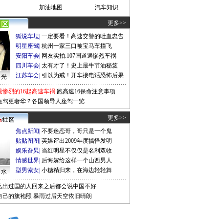
加油地图
汽车知识
更多>>
狐说车坛
|
一定要看！高速交警的吐血忠告
明星座驾
|
杭州一家三口被宝马车撞飞
安阳车会
|
网友实拍:107国道遇惨烈车祸
四川车会
|
太有才了！史上最牛节油秘笈
江苏车会
|
引以为戒！开车接电话恐怖后果
曝光
最惨烈的16起高速车祸
跑高速16保命注意事项
座驾更奢华？各国领导人座驾一览
更多>>
焦点新闻
|
不要迷恋哥，哥只是一个鬼
贴贴图图
|
英媒评出2009年度搞怪发明
娱乐旮旯
|
当红明星不仅仅是名利双收
情感世界
|
后悔嫁给这样一个山西男人
型男索女
|
小糖精归来，在海边轻轻舞
口水
么出过国的人回来之后都会说中国不好
自己的旗袍照
暴雨过后天空依旧晴朗