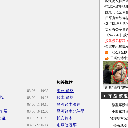
·
殷桃街头休闲装
·
范冰冰红地毯
·
姚晨与老公素
·
日军竟拿战俘
·
盘点网坛大腕
·
美女办公室遭
·
《Nobody》
·
搜狐娱乐招聘
·
台北电玩展靓丽Sh
·
《变形金刚
·
王岳伦爆李
相关推荐
新版“西游”绝
雨燕 价格
08-06-11 10:32
车 型 频 道
鏖战
铃木 价格
08-06-11 10:28
昌河铃木浪迪
08-06-11 10:16
微型车频
车展
昌河铃木北斗星
08-06-10 12:00
小型车频
出征
长安铃木
08-05-27 11:45
紧凑型车频
募
雨燕改装车
08-05-22 16:14
摄头地图