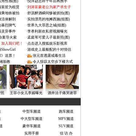
秀性感(图)
·
倪萍赵忠祥十年后再携手
服装皆为租赁
·
刘涛富豪老公为家产求生子
颜乘地铁被拍
·
舒淇醉酒瞬间惨被抓拍(图)
做活体解剖
·
实拍漂亮的地摊西施(组图)
的暴烈脾气
·
世界九大罪恶之城(组图)
遇灵异事件
·
李孝利新欢私密视频曝光
成命案导火索
·
孟庭苇可爱儿子最新照(图)
：加入我们吧！
·
点击进入搜狐娱乐影视库
owGirl
·
游戏史上最般配的十对情侣
2》送票！
·
张元首透露戒毒生活
湘胎教
·
令人惊叹太空步下楼方式
密照
王菲小女儿李嫣曝光
酒井法子痛哭谢罪
道
中型车频道
跑车频道
道
中大型车频道
MPV频道
道
豪华车频道
SUV频道
实用手册
信 访 办