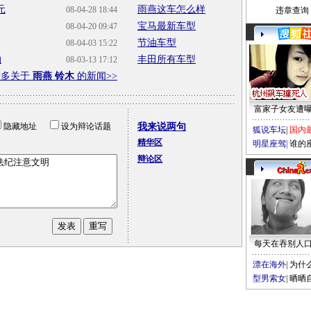
元
雨燕这车怎么样
08-04-28 18:44
违章查询
宝马最新车型
08-04-20 09:47
节油车型
08-04-03 15:22
拍
丰田所有车型
08-03-13 17:12
更多关于
雨燕 铃木
的新闻>>
富家子女友遭
隐藏地址
设为辩论话题
我来说两句
狐说车坛
|
国内
精华区
明星座驾
|
谁的
辩论区
每天在吞别人
漂在海外
|
为什
型男索女
|
晒晒