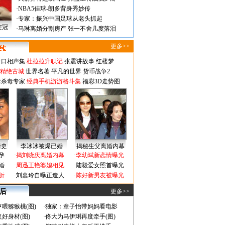
·
NBA5佳球-朗多背身秀妙传
·
专家：振兴中国足球从老头抓起
连冠
·
马琳离婚分割房产 张一不舍几度落泪
更多>>
对口相声集
杜拉拉升职记
张震讲故事
红楼梦
-精绝古城
世界名著
平凡的世界
货币战争2
毒杀毒专家
经典手机游游格斗集
福彩3D走势图
情史
李冰冰被爆已婚
揭秘生父离婚内幕
孕
·
揭刘晓庆离婚内幕
·
李幼斌新恋情曝光
婚
·
周迅王艳婆媳相见
·
陆毅爱女照首曝光
折
·
刘嘉玲自曝正造人
·
陈好新男友被曝光
 后
更多>>
喂猕猴桃(图)
·
独家：章子怡带妈妈看电影
好身材(图)
·
佟大为马伊琍再度牵手(图)