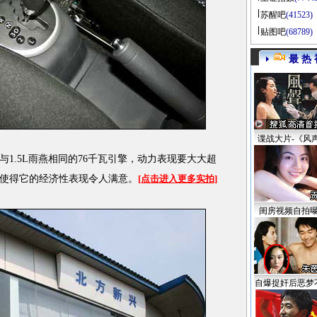
苏醒吧
(41523)
贴图吧
(68789)
最 热 
谍战大片-《风
.5L雨燕相同的76千瓦引擎，动力表现要大大超
入也使得它的经济性表现令人满意。
[点击进入更多实拍]
闺房视频自拍
自爆捉奸后恶梦