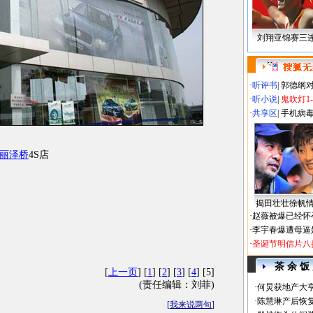
刘翔亚锦赛三
·
听评书
|
郭德纲
·
听小说
|
鬼吹灯1
·
共享区
|
手机病
丽泽桥
4S店
揭田壮壮徐帆
·
赵薇被爆已经怀
·
李宇春爆遭母逼
·
圣诞节明信片八
茶 余 饭
[
上一页
] [
1
] [
2
] [
3
] [
4
] [5]
(责任编辑：刘菲)
·
何炅获地产大亨
·
陈慧琳产后恢复
[
我来说两句
]