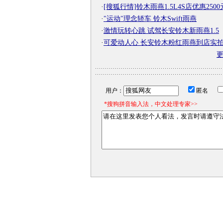
·
[搜狐行情]铃木雨燕1.5L4S店优惠2500
·
"运动"理念轿车 铃木Swift雨燕
·
激情玩转心跳 试驾长安铃木新雨燕1.5
·
可爱动人心 长安铃木粉红雨燕到店实
用户：
匿名
*搜狗拼音输入法，中文处理专家>>