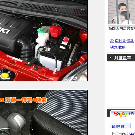
高圆圆同居男友
税
保时捷
悍马
铁龙
收购
月度星车
说 吧 排 行
上证指数
(7744