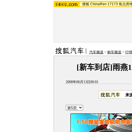
搜狐
ChinaRen
17173
焦点房
汽车频道
>
购车频道
>
行
[新车到店]雨燕1
2008年06月13日00:01
来