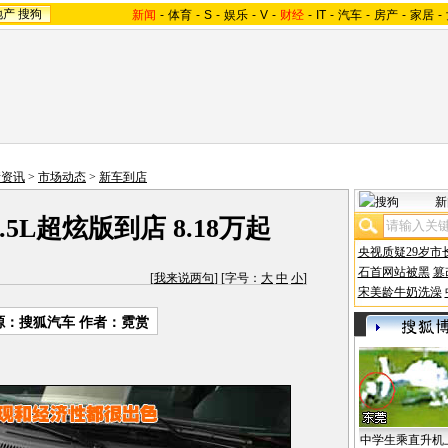
地产
搜狗
新闻
-
体育
-
S
-
娱乐
-
V
-
财经
-
IT
-
汽车
-
房产
-
家居
-
情资讯
>
市场动态
>
新车到店
新
.5L超炫版到店 8.18万起
央视质疑29岁市
石首网站被黑
篡
[
我来说两句
] [字号：
大
中
小
]
宋美龄牛奶洗澡
源：
搜狐汽车
作者：霓赏
中学生乘直升机