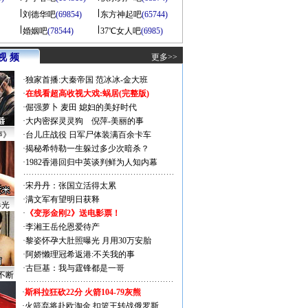
刘德华吧
(69854)
东方神起吧
(65744)
婚姻吧
(78544)
37℃女人吧
(6985)
视 频
更多>>
·
独家首播:大秦帝国
范冰冰-金大班
·
在线看超高收视大戏:
蜗居(完整版)
·
倔强萝卜
麦田
媳妇的美好时代
·
大内密探灵灵狗
倪萍-美丽的事
声》
·
台儿庄战役 日军尸体装满百余卡车
·
揭秘希特勒一生躲过多少次暗杀？
·
1982香港回归中英谈判鲜为人知内幕
·
宋丹丹：张国立活得太累
·
满文军有望明日获释
曝光
·
《变形金刚2》送电影票！
·
李湘王岳伦恩爱待产
·
黎姿怀孕大肚照曝光 月用30万安胎
·
阿娇懒理冠希返港:不关我的事
·
古巨基：我与霆锋都是一哥
不断
·
斯科拉狂砍22分 火箭104-79灰熊
·
火箭弃将赴欧淘金 扣篮王转战俄罗斯