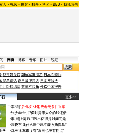
女人
-
视频
-
播客
-
邮件
-
博客
-
BBS
-
我说两句
闻
网页
博客
音乐
图片
说吧
长
邓玉娇失踪
朝鲜军事演习
日本兵赎罪
改温总讲话
夏日减肥秘方
日本瘦脸法
中共卧底结局
慈禧不快乐
侵略中国报告
更多>>
·
车 语
|
"后悔权"让消费者无条件退车
·
张少华
|
合并?保时捷用大众的钱还债
·
李 潮
|
上海通用淡出萨博是时间问题
·
沃晓东
|
凭什么腾中就不能收购悍马?
上学
·
沈玉祥
|
车市没有"浪潮也没有拐点"