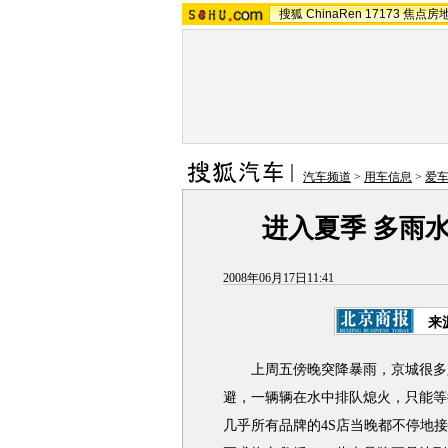
搜狐
ChinaRen
17173
焦点房
汽车频道
>
用车信息
>
爱
进入夏季 多雨
2008年06月17日11:41
来
上周五傍晚突降暴雨，京城很多路
避，一辆辆在水中排队熄火，只能等
几乎所有品牌的4S店当晚都不停地