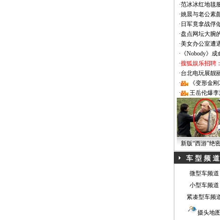
·
范冰冰红地毯
·
姚晨与老公素
·
日军竟拿战俘
·
盘点网坛大腕
·
美女办公室遭
·
《Nobody》
·
搜狐娱乐招聘
·
台北电玩展靓丽Sh
·
《变形金刚
·
王岳伦爆李
新版“西游”绝
车 型 频 道
微型车频道
小型车频道
紧凑型车频
摄头地