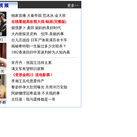
视 频
更多>>
·
独家首播:大秦帝国
范冰冰-金大班
·
在线看超高收视大戏:
蜗居(完整版)
·
倔强萝卜
麦田
媳妇的美好时代
·
大内密探灵灵狗
倪萍-美丽的事
声》
·
台儿庄战役 日军尸体装满百余卡车
·
揭秘希特勒一生躲过多少次暗杀？
·
1982香港回归中英谈判鲜为人知内幕
·
宋丹丹：张国立活得太累
·
满文军有望明日获释
曝光
·
《变形金刚2》送电影票！
·
李湘王岳伦恩爱待产
·
黎姿怀孕大肚照曝光 月用30万安胎
·
阿娇懒理冠希返港:不关我的事
·
古巨基：我与霆锋都是一哥
不断