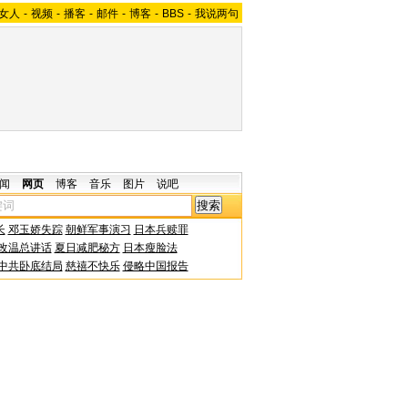
女人
-
视频
-
播客
-
邮件
-
博客
-
BBS
-
我说两句
闻
网页
博客
音乐
图片
说吧
长
邓玉娇失踪
朝鲜军事演习
日本兵赎罪
改温总讲话
夏日减肥秘方
日本瘦脸法
中共卧底结局
慈禧不快乐
侵略中国报告