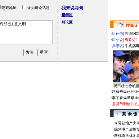
隐藏地址
设为辩论话题
我来说两句
精华区
辩论区
·
听评书
|
郭德纲
·
听小说
|
鬼吹灯1
·
共享区
|
手机病
揭田壮壮徐帆
·
赵薇被爆已经怀
·
李宇春爆遭母逼
·
圣诞节明信片八
茶 余 饭
·
何炅获地产大亨
·
陈慧琳产后恢复
·
殷桃街头休闲装