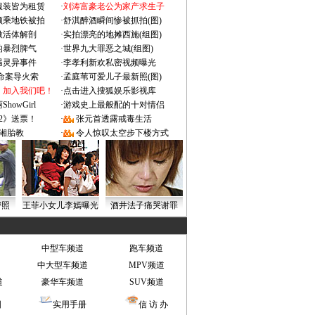
服装皆为租赁
·
刘涛富豪老公为家产求生子
颜乘地铁被拍
·
舒淇醉酒瞬间惨被抓拍(图)
做活体解剖
·
实拍漂亮的地摊西施(组图)
的暴烈脾气
·
世界九大罪恶之城(组图)
遇灵异事件
·
李孝利新欢私密视频曝光
成命案导火索
·
孟庭苇可爱儿子最新照(图)
：加入我们吧！
·
点击进入搜狐娱乐影视库
owGirl
·
游戏史上最般配的十对情侣
2》送票！
·
张元首透露戒毒生活
湘胎教
·
令人惊叹太空步下楼方式
密照
王菲小女儿李嫣曝光
酒井法子痛哭谢罪
中型车频道
跑车频道
中大型车频道
MPV频道
道
豪华车频道
SUV频道
图
实用手册
信 访 办