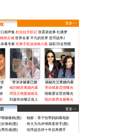
更多>>
对口相声集
杜拉拉升职记
张震讲故事
红楼梦
-精绝古城
世界名著
平凡的世界
货币战争2
毒杀毒专家
经典手机游游格斗集
福彩3D走势图
情史
李冰冰被爆已婚
揭秘生父离婚内幕
孕
·
揭刘晓庆离婚内幕
·
李幼斌新恋情曝光
婚
·
周迅王艳婆媳相见
·
陆毅爱女照首曝光
折
·
刘嘉玲自曝正造人
·
陈好新男友被曝光
 后
更多>>
喂猕猴桃(图)
·
独家：章子怡带妈妈看电影
好身材(图)
·
佟大为马伊琍再度牵手(图)
秀性感(图)
·
倪萍赵忠祥十年后再携手