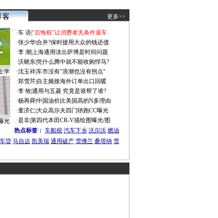
更多>>
·
车 语
|
"后悔权"让消费者无条件退车
·
张少华
|
合并?保时捷用大众的钱还债
·
李 潮
|
上海通用淡出萨博是时间问题
·
沃晓东
|
凭什么腾中就不能收购悍马?
上学
·
沈玉祥
|
车市没有"浪潮也没有拐点"
·
郑雪芹
|
自主频接海外订单出口回暖
·
李 牧
|
通用与五菱 究竟是谁帮了谁?
·
杨再舜
|
中国油价比美国高的N多理由
·
童济仁
|
大众高尔夫四门轿跑CC曝光
·
是非
|
第四代本田CR-V描绘图曝光/图
曝光
热点标签：
车船税
汽车下乡
沃尔沃
燃油
车贷
马自达
凯美瑞
通用破产
雪佛兰
桑塔纳
雪