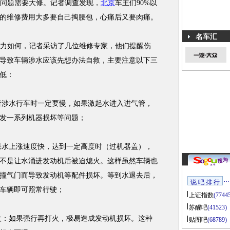
问题需要大修。记者调查发现，
北京
车主们90%以
的维修费用大多要自己掏腰包，心痛后又要肉痛。
名车汇
力如何，记者采访了几位维修专家，他们提醒伤
导致车辆涉水应该先想办法自救，主要注意以下三
低：
涉水行车时一定要慢，如果激起水进入进气管，
发一系列机器损坏等问题；
水上涨速度快，达到一定高度时（过机器盖），
不是让水涌进发动机后被迫熄火。这样虽然车辆也
撞气门而导致发动机等配件损坏。等到水退去后，
说 吧 排 行
车辆即可照常行驶；
上证指数
(7744
苏醒吧
(41523)
：如果强行再打火，极易造成发动机损坏。这种
贴图吧
(68789)