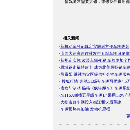
情况通常需要大修，维修换件费用都
相关新闻
·
新机动车登记规定实施后方便车辆改装
·
山西大运高速连续发生五起车辆追尾事
·
新规定实施 改装车辆变易 车牌更加个
·
思域踢走福特皮卡 成为北美最畅销车
·
熊贵阳:继续为灾区提供社会性车辆服
·
[搜狐行情]奔驰GL级别车辆可优惠4.5
·
底盘与制动 揭秘《疯狂飚车》车辆系
·
NHTSA侧撞五星级车辆1/4采用TRW产
·
大批市政车辆投入都江堰灾后重建
·
车辆预热急加油 发动机易损