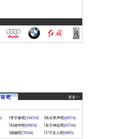
说 吧
更多>>
5)
李宇春吧
(104510)
快乐男声吧
(68574)
刘德华吧
(69854)
东方神起吧
(65744)
婚姻吧
(78544)
37℃女人吧
(6985)