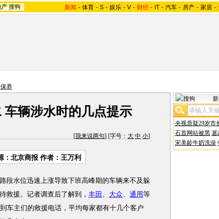
地产
搜狗
新闻
-
体育
-
S
-
娱乐
-
V
-
财经
-
IT
-
汽车
-
房产
-
家居
-
车保养
新
水 车辆涉水时的几点提示
央视质疑29岁市
石首网站被黑
篡
[
我来说两句
] [字号：
大
中
小
]
宋美龄牛奶洗澡
源：北京商报 作者：王万利
段水位迅速上涨导致下班高峰期的车辆来不及躲
待救援。记者调查后了解到，
丰田
、
大众
、
通用
等
接到车主们的救援电话，平均每家都有十几个客户