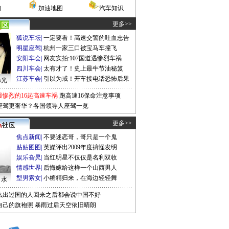
询
加油地图
汽车知识
更多>>
狐说车坛
|
一定要看！高速交警的吐血忠告
明星座驾
|
杭州一家三口被宝马车撞飞
安阳车会
|
网友实拍:107国道遇惨烈车祸
四川车会
|
太有才了！史上最牛节油秘笈
江苏车会
|
引以为戒！开车接电话恐怖后果
曝光
最惨烈的16起高速车祸
跑高速16保命注意事项
座驾更奢华？各国领导人座驾一览
更多>>
焦点新闻
|
不要迷恋哥，哥只是一个鬼
贴贴图图
|
英媒评出2009年度搞怪发明
娱乐旮旯
|
当红明星不仅仅是名利双收
情感世界
|
后悔嫁给这样一个山西男人
型男索女
|
小糖精归来，在海边轻轻舞
口水
么出过国的人回来之后都会说中国不好
自己的旗袍照
暴雨过后天空依旧晴朗