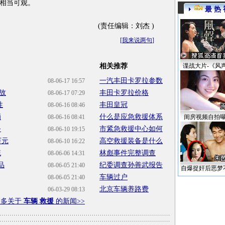
相当可观。
最 热 
(责任编辑：刘杰 )
[
我来说两句
]
相关推荐
谍战大片-《风
一汽丰田卡罗拉参数
08-06-17 16:57
故
丰田卡罗拉价格
08-06-17 07:29
性
丰田皇冠
08-06-16 08:46
辆
什么是应急救援体系
08-06-16 08:41
闺房视频自拍
务
市紧急救援中心如何
08-06-10 19:15
万元
高空救援装备是什么
08-06-10 16:22
统
林彪事件完整调查
08-06-06 14:31
品
纪委调查孙善武报告
08-06-05 21:40
自爆捉奸后恶梦
车辆过户
08-06-05 21:40
北京车辆养路费
06-03-29 08:13
更多关于
车辆 救援
的新闻>>