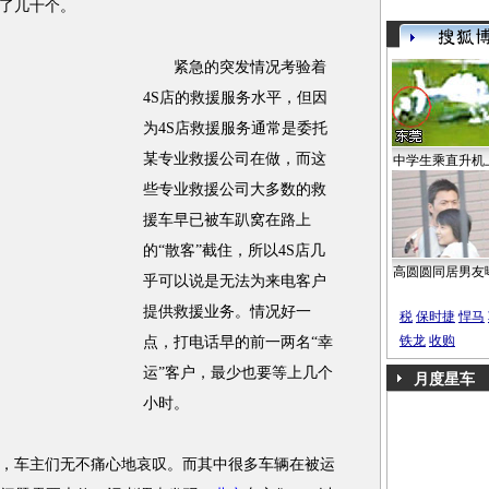
了几十个。
紧急的突发情况考验着
4S店的救援服务水平，但因
为4S店救援服务通常是委托
某专业救援公司在做，而这
中学生乘直升机
些专业救援公司大多数的救
援车早已被车趴窝在路上
的“散客”截住，所以4S店几
高圆圆同居男友
乎可以说是无法为来电客户
提供救援业务。情况好一
税
保时捷
悍马
铁龙
收购
点，打电话早的前一两名“幸
运”客户，最少也要等上几个
月度星车
小时。
车主们无不痛心地哀叹。而其中很多车辆在被运