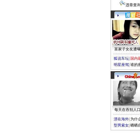
违章查
富家子女友遭
狐说车坛
|
国内
明星座驾
|
谁的
每天在吞别人
漂在海外
|
为什
型男索女
|
晒晒