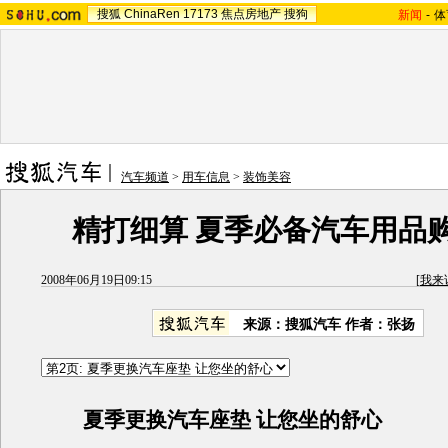
搜狐
ChinaRen
17173
焦点房地产
搜狗
新闻
-
体
汽车频道
>
用车信息
>
装饰美容
精打细算 夏季必备汽车用品
2008年06月19日09:15
[
我来
来源：搜狐汽车 作者：张扬
夏季更换汽车座垫 让您坐的舒心