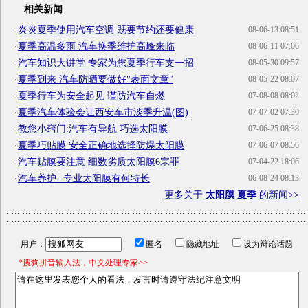
相关新闻
·
炎炎夏季使用汽车空调 既要节约还要健康
08-06-13 08:51
·
夏季高温多雨 汽车换季维护高峰来临
08-06-11 07:06
·
汽车知识大讲堂 专家为您夏季行车支一招
08-05-30 09:57
·
夏季到来 汽车防晒要做好"表面文章"
08-05-22 08:07
·
夏季行车为安全起见 谨防汽车自燃
07-08-08 08:02
·
夏季汽车体验会让西安车市淡季升温(图)
07-07-02 07:30
·
教您小窍门:汽车有导航 巧选太阳膜
07-06-25 08:38
·
夏季巧贴膜 安全正确地选择防爆太阳膜
07-06-07 08:56
·
汽车贴膜要注意 细数劣质太阳膜6宗罪
07-04-22 18:06
·
汽车养护--专业太阳膜有何特长
06-08-24 08:13
更多关于
太阳膜 夏季
的新闻>>
用户：
匿名
隐藏地址
设为辩论话题
*搜狗拼音输入法，中文处理专家>>