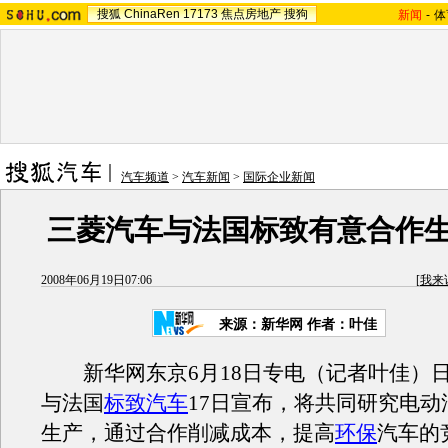
搜狐
ChinaRen
17173
焦点房地产
搜狗
新闻
-
体
汽车频道
>
汽车新闻
>
国际企业新闻
三菱汽车与法国标致有意合作
2008年06月19日07:06
[
我来
来源：新华网 作者：叶佳
新华网东京6月18日专电（记者叶佳）
与法国
标致汽车
17日宣布，将共同研究电动
生产，通过合作削减成本，提高
环保
汽车的