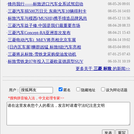
·
锋尚我行——标致进口汽车全系试驾启动
08-05-26 09:01
·
三菱汽车捐500万日元 东南汽车10辆得利卡
08-05-16 14:03
·
标致汽车与模西(MUSHI)携手缔造品牌风尚
08-05-12 11:36
·
三菱汽车益子修:中国是我们最重要市场
08-04-28 08:33
·
三菱汽车Concept-RA亚洲首次发布
08-04-21 15:43
·
三菱电动汽车i_MiEV将亮相北京车展
08-04-14 19:02
·
[日内瓦车展]狮群凶猛 标致8款汽车亮相
08-03-04 09:01
·
三菱将从标致-雪铁龙采购柴油发动机
07-01-25 07:43
·
标致雪铁龙07年投入三菱欧蓝德原型SUV
06-10-31 10:19
更多关于
三菱 标致
的新闻>>
用户：
匿名
隐藏地址
设为辩论话题
*搜狗拼音输入法，中文处理专家>>