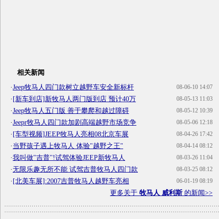
相关新闻
·
Jeep牧马人四门款树立越野车安全新标杆
08-06-10 14:07
·
[新车到店]新牧马人两门版到店 预计40万
08-05-13 11:03
·
Jeep牧马人五门版 善于攀爬和越过障碍
08-05-12 10:39
·
Jeepr牧马人四门款加剧高端越野市场竞争
08-05-06 12:18
·
[车型视频]JEEP牧马人亮相08北京车展
08-04-26 17:42
·
当野孩子遇上牧马人 体验"越野之王"
08-04-14 08:12
·
我叫做"吉普"!试驾体验JEEP新牧马人
08-03-26 11:04
·
无限乐趣无所不能 试驾吉普牧马人四门款
08-03-25 08:12
·
[北美车展]:2007吉普牧马人越野车亮相
06-01-19 08:19
更多关于
牧马人 威利斯
的新闻>>