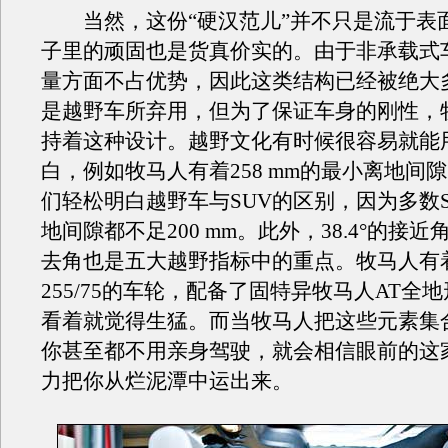
当然，这份“硬汉范儿”并不只是流于表
子里的顽固也是货真价实的。由于非承载式
量方面不占优势，因此这类结构已经被绝大多
是越野车所弃用，但为了保证车身的刚性，
持着这种设计。越野文化有时候很容易就能
白，例如牧马人有着258 mm的最小离地间
们轻松明白越野车与SUV的区别，因为多数
地间隙都不足200 mm。此外，38.4°的接近角
去角也是五大越野指标中的重点。牧马人有着
255/75的车轮，配备了固特异牧马人AT全
看着就觉得生猛。而当牧马人把这些元素集
你甚至都不用亲身驾驶，就会相信眼前的这
力把你从烂泥潭中运出来。