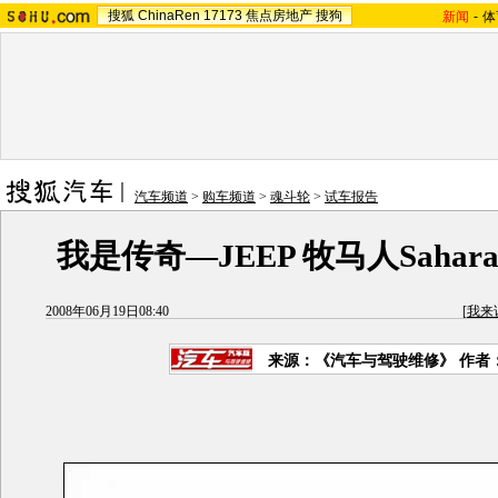
搜狐
ChinaRen
17173
焦点房地产
搜狗
新闻
-
体
汽车频道
>
购车频道
>
魂斗轮
>
试车报告
我是传奇—JEEP 牧马人Saha
2008年06月19日08:40
[
我来
来源：《汽车与驾驶维修》 作者