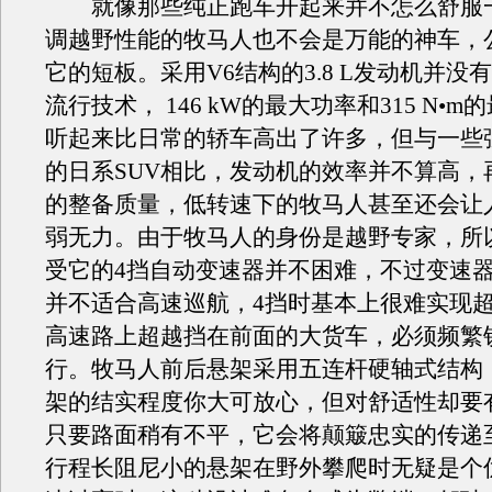
就像那些纯正跑车开起来并不怎么舒服
调越野性能的牧马人也不会是万能的神车，
它的短板。采用V6结构的3.8 L发动机并没
流行技术， 146 kW的最大功率和315 N•
听起来比日常的轿车高出了许多，但与一些
的日系SUV相比，发动机的效率并不算高，再
的整备质量，低转速下的牧马人甚至还会让
弱无力。由于牧马人的身份是越野专家，所
受它的4挡自动变速器并不困难，不过变速
并不适合高速巡航，4挡时基本上很难实现
高速路上超越挡在前面的大货车，必须频繁
行。牧马人前后悬架采用五连杆硬轴式结构
架的结实程度你大可放心，但对舒适性却要
只要路面稍有不平，它会将颠簸忠实的传递
行程长阻尼小的悬架在野外攀爬时无疑是个