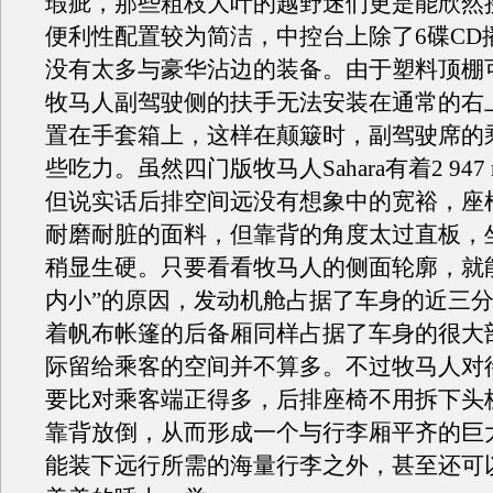
瑕疵，那些粗枝大叶的越野迷们更是能欣然
便利性配置较为简洁，中控台上除了6碟CD
没有太多与豪华沾边的装备。由于塑料顶棚
牧马人副驾驶侧的扶手无法安装在通常的右
置在手套箱上，这样在颠簸时，副驾驶席的
些吃力。虽然四门版牧马人Sahara有着2 94
但说实话后排空间远没有想象中的宽裕，座
耐磨耐脏的面料，但靠背的角度太过直板，
稍显生硬。只要看看牧马人的侧面轮廓，就
内小”的原因，发动机舱占据了车身的近三
着帆布帐篷的后备厢同样占据了车身的很大
际留给乘客的空间并不算多。不过牧马人对
要比对乘客端正得多，后排座椅不用拆下头
靠背放倒，从而形成一个与行李厢平齐的巨
能装下远行所需的海量行李之外，甚至还可