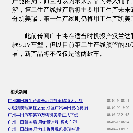
产能困局，而且可以为未来新品的导入铺平
解，第二生产线投产后将主要用于生产未来
分凯美瑞，第一生产线则仍将用于生产凯美
此前传闻广丰将在适当时机投产汉兰达和
款SUV车型，但以目前第二生产线预留的2
看，新产品将不仅仅是这两款车。
相关新闻
·
广州丰田将生产混合动力凯美瑞纳入计划
08-06-16 08:01
·
尽献凯美瑞家庭之爱 成就广汽丰田爱心募捐
08-06-06 19:00
·
广州丰田汽车第30万辆凯美瑞正式下线
08-06-03 21:15
·
广州丰田凯美瑞 用销量诠释"经典车型"
08-05-13 08:24
·
广州丰田战略:雅力士将再现凯美瑞神话
08-04-21 09:59