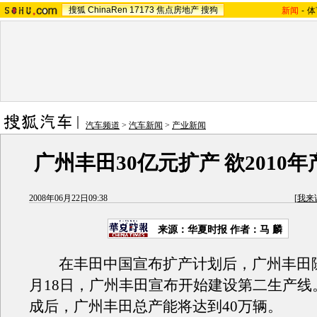
搜狐
ChinaRen
17173
焦点房地产
搜狗
新闻
-
体
汽车频道
>
汽车新闻
>
产业新闻
广州丰田30亿元扩产 欲2010年
2008年06月22日09:38
[
我来
来源：华夏时报 作者：马 麟
在丰田中国宣布扩产计划后，广州丰田随
月18日，广州丰田宣布开始建设第二生产线
成后，广州丰田总产能将达到40万辆。