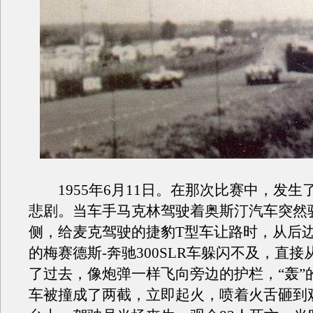
1955年6月11日。在那次比赛中，发生
悲剧。当车手马克林驾驶着奥斯汀汽车突然
侧，给麦克驾驶的捷豹T型车让路时，从后
的梅赛德斯-奔驰300SLR车躲闪不及，直
了过去，像炮弹一样飞向旁边的护栏，“轰”
车被撞成了两截，立即起火，喷着火舌砸到