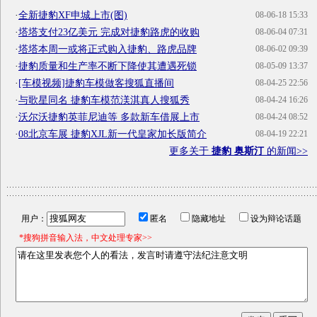
·
全新捷豹XF申城上市(图)
08-06-18 15:33
·
塔塔支付23亿美元 完成对捷豹路虎的收购
08-06-04 07:31
·
塔塔本周一或将正式购入捷豹、路虎品牌
08-06-02 09:39
·
捷豹质量和生产率不断下降使其遭遇死锁
08-05-09 13:37
·
[车模视频]捷豹车模做客搜狐直播间
08-04-25 22:56
·
与歌星同名 捷豹车模范渼淇真人搜狐秀
08-04-24 16:26
·
沃尔沃捷豹英菲尼迪等 多款新车借展上市
08-04-24 08:52
·
08北京车展 捷豹XJL新一代皇家加长版简介
08-04-19 22:21
更多关于
捷豹 奥斯汀
的新闻>>
用户：
匿名
隐藏地址
设为辩论话题
*搜狗拼音输入法，中文处理专家>>