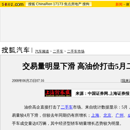
搜狐
ChinaRen
17173
焦点房地产
搜狗
新闻
-
体
汽车频道
>
二手车
>
二手车市场
交易量明显下滑 高油价打击5月
2008年06月25日07:16
[
我来
来源：中国证券网.上海证券报
油价高企直接打击了
二手车
市场。来自统计数据显示：5月
易量较4月下滑，但较去年同期仍有所增长；
上海
、
北京
、
广州
、
手车成交量达8万辆，其中经济型轿车销量增长态势较为明显。