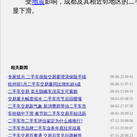
受
地震
影响，成都及其相近邻地区的二
显下滑。
相关新闻
·
专家提示 二手车保险交易要理清保险手续
08-06-23 09:45
·
杭州前5月二手车交易量同比增长超4成
08-06-11 07:11
·
二手车交易 卖主隐瞒车况买主可索赔
08-03-13 06:19
·
交易量大幅度缩水 二手车市节后回暖慢
08-03-03 08:35
·
二手车交易新气象 新消费群带动二手车市
08-02-27 07:38
·
车价稳中下滑 春节前二手车交易开始活跃
08-01-30 09:12
·
二手车市二手车评估鉴定为什么难推行?
07-12-19 08:08
·
二手车市品牌二手车业务年底拉开战幕
07-12-19 08:07
·
二手车交易百事通 交易后常见问题解答
07-11-28 08:23