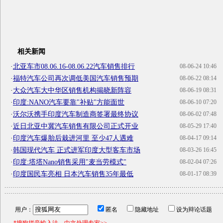
相关新闻
·
北亚车市08.06.16-08.06.22汽车销售排行
08-06-24 10:46
·
福特汽车公司再次调低美国汽车销售预期
08-06-22 08:14
·
大众汽车大中华区销售机构揭晓新阵容
08-06-19 08:31
·
印度:NANO汽车要靠"补贴"方能面世
08-06-10 07:20
·
沃尔沃携手印度汽车制造商签署最终协议
08-06-02 07:48
·
近日北亚中冀汽车销售有限公司正式开业
08-05-29 17:40
·
印度汽车爆胎后栽进河里 至少47人遇难
08-04-17 09:14
·
韩国现代汽车 正式进军印度大型客车市场
08-03-26 16:45
·
印度:塔塔Nano销售采用"麦当劳模式"
08-02-04 07:26
·
印度国民车亮相 日本汽车销售35年最低
08-01-17 08:39
用户：
匿名
隐藏地址
设为辩论话题