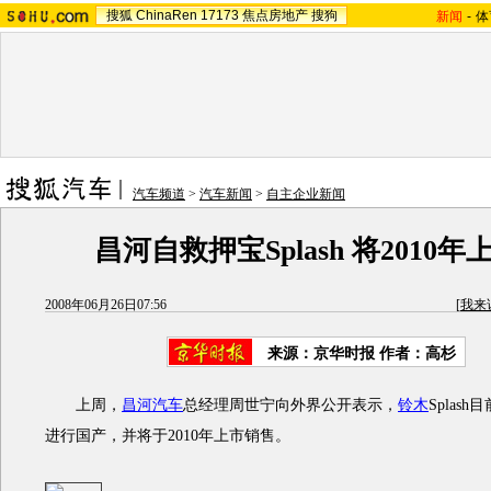
搜狐
ChinaRen
17173
焦点房地产
搜狗
新闻
-
体
汽车频道
>
汽车新闻
>
自主企业新闻
昌河自救押宝Splash 将2010
2008年06月26日07:56
[
我来
来源：京华时报 作者：高杉
上周，
昌河汽车
总经理周世宁向外界公开表示，
铃木
Splas
进行国产，并将于2010年上市销售。