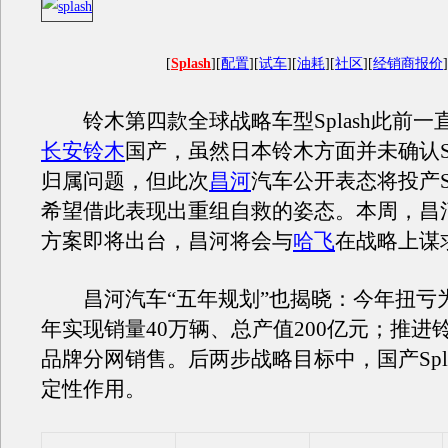
[
Splash
][
配置
][
试车
][
油耗
][
社区
][
经销商报价
]
铃木第四款全球战略车型Splash此前一
长安铃木
国产，虽然日本铃木方面并未确认Sp
归属问题，但此次
昌河
汽车公开表态将投产Sp
希望借此表现出重组自救的姿态。本周，昌
方案即将出台，昌河将会与
哈飞
在战略上谋
昌河汽车“五年规划”也揭晓：今年扭亏为盈
年实现销量40万辆、总产值200亿元；推进
品牌分网销售。后两步战略目标中，国产Spl
定性作用。