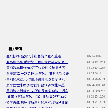
相关新闻
·
生死抉择 昌河汽车出售资产宣布重组
08-06-20 07:51
·
购昌河汽车 助希望工程回馈社会全面展开
08-05-19 11:54
·
昌河汽车捐赠300万元物资驰援地震灾区
08-05-15 16:39
·
夏季清凉 一路关怀 昌河铃木服务活动拉开
08-05-06 11:41
·
昌河铃木K14B 国Ⅲ环保性能卓越发动机
08-04-20 09:49
·
最早面世小型多功能车 昌河铃木北斗星
08-04-20 09:48
·
昌河铃木新款MPV浪迪 灵动多功能生活车
08-04-20 09:47
·
[新车到店]昌河铃木新利亚纳 8.76万元起
08-03-25 16:50
·
换芯再战:独家详解昌河铃木VVT新利亚纳
08-03-21 11:33