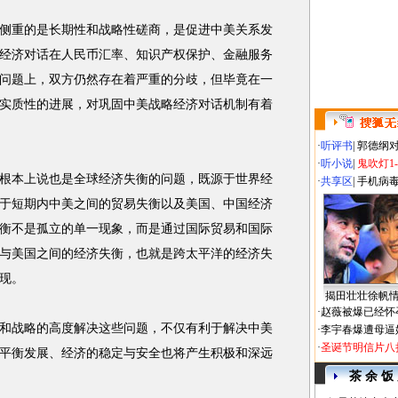
重的是长期性和战略性磋商，是促进中美关系发
经济对话在人民币汇率、知识产权保护、金融服务
问题上，双方仍然存在着严重的分歧，但毕竟在一
实质性的进展，对巩固中美战略经济对话机制有着
·
听评书
|
郭德纲
·
听小说
|
鬼吹灯1
本上说也是全球经济失衡的问题，既源于世界经
·
共享区
|
手机病
于短期内中美之间的贸易失衡以及美国、中国经济
衡不是孤立的单一现象，而是通过国际贸易和国际
与美国之间的经济失衡，也就是跨太平洋的经济失
现。
揭田壮壮徐帆
·
赵薇被爆已经怀
战略的高度解决这些问题，不仅有利于解决中美
·
李宇春爆遭母逼
·
圣诞节明信片八
平衡发展、经济的稳定与安全也将产生积极和深远
茶 余 饭