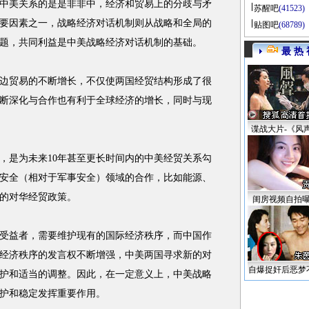
中美关系的是是非非中，经济和贸易上的分歧与矛
苏醒吧
(41523)
要因素之一，战略经济对话机制则从战略和全局的
贴图吧
(68789)
题，共同利益是中美战略经济对话机制的基础。
最 热 
贸易的不断增长，不仅使两国经贸结构形成了很
断深化与合作也有利于全球经济的增长，同时与现
谍战大片-《风
是为未来10年甚至更长时间内的中美经贸关系勾
安全（相对于军事安全）领域的合作，比如能源、
的对华经贸政策。
闺房视频自拍
益者，需要维护现有的国际经济秩序，而中国作
经济秩序的发言权不断增强，中美两国寻求新的对
自爆捉奸后恶梦
护和适当的调整。因此，在一定意义上，中美战略
护和稳定发挥重要作用。