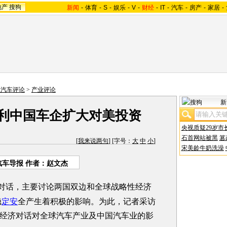
地产
搜狗
新闻
-
体育
-
S
-
娱乐
-
V
-
财经
-
IT
-
汽车
-
房产
-
家居
-
狐汽车评论
>
产业评论
新
有利中国车企扩大对美投资
央视质疑29岁市
石首网站被黑
篡
[
我来说两句
] [字号：
大
中
小
]
宋美龄牛奶洗澡
汽车导报 作者：赵文杰
对话，主要讨论两国双边和全球战略性经济
稳
定安
全产生着积极的影响。为此，记者采访
经济对话对全球汽车产业及中国汽车业的影