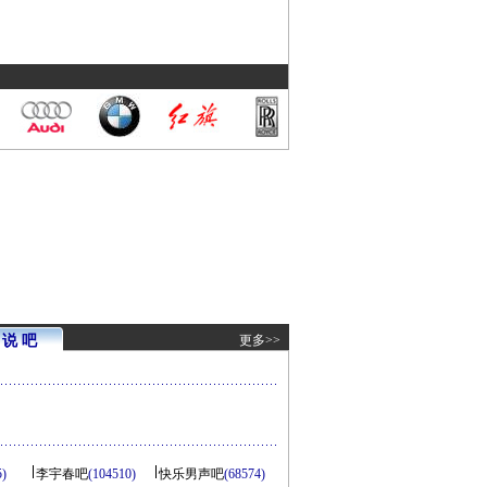
说 吧
更多>>
5)
李宇春吧
(104510)
快乐男声吧
(68574)