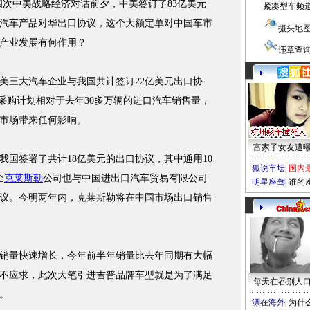
次中美战略经济对话前夕，中美签订了83亿美元
紧凑型车频
元汽车产品对华出口协议，这个大额定单对中国车市
摄头地
产业发展有何作用？
违章查
三大汽车企业与我国共计签订22亿美元出口协
车采购计划相对于去年30多万辆的进口汽车销售量，
市场带来任何影响。
富家子女友遭
我国签署了共计18亿美元的出口协议，其中通用10
狐说车坛
|
国内
企
克莱斯勒
公司也与中国进出口汽车贸易有限公司
明星座驾
|
谁的
议。今明两年内，克莱斯勒将在中国市场出口销售
量快速增长，今年前半年销量比去年同期有大幅
不应求，此次大笔引进吉普品牌车型就是为了满足
每天在吞别人
。
漂在海外
|
为什