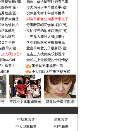
喂猕猴桃(图)
·
独家：章子怡带妈妈看电影
好身材(图)
·
佟大为马伊琍再度牵手(图)
秀性感(图)
·
倪萍赵忠祥十年后再携手
服装皆为租赁
·
刘涛富豪老公为家产求生子
颜乘地铁被拍
·
舒淇醉酒瞬间惨被抓拍(图)
做活体解剖
·
实拍漂亮的地摊西施(组图)
的暴烈脾气
·
世界九大罪恶之城(组图)
遇灵异事件
·
李孝利新欢私密视频曝光
成命案导火索
·
孟庭苇可爱儿子最新照(图)
：加入我们吧！
·
点击进入搜狐娱乐影视库
owGirl
·
游戏史上最般配的十对情侣
2》送票！
·
张元首透露戒毒生活
湘胎教
·
令人惊叹太空步下楼方式
密照
王菲小女儿李嫣曝光
酒井法子痛哭谢罪
中型车频道
跑车频道
中大型车频道
MPV频道