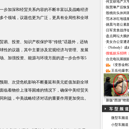
·
何炅获地产大亨
·
陈慧琳产后恢复
步加深和经贸关系内容的不断丰富以及战略经济
·
殷桃街头休闲装
多个领域，议题也更为广泛，更具有全局性和全球
·
范冰冰红地毯
·
姚晨与老公素
·
日军竟拿战俘
·
盘点网坛大腕
易、投资、知识产权保护等“传统”话题外，还纳
·
美女办公室遭
·
《Nobody》
球性的议题，其中主要涉及宏观经济与管理、发展
·
搜狐娱乐招聘
场、加强投资、能源与环境方面的进一步合作等5
·
台北电玩展靓丽Sh
·
《变形金刚
·
王岳伦爆李
期、次贷危机影响不断蔓延和美元贬值加剧全球
面临着物价上涨等困难的情况下，确保中美经贸关
同利益，中美战略经济对话的重要作用更加突出。
新版“西游”绝
车 型 频 道
微型车频道
小型车频道