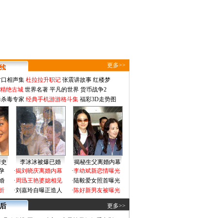
更多>>
对口相声集
杜拉拉升职记
张震讲故事
红楼梦
-精绝古城
世界名著
平凡的世界
货币战争2
毒杀毒专家
经典手机游游格斗集
福彩3D走势图
情史
李冰冰被爆已婚
揭秘生父离婚内幕
孕
·
揭刘晓庆离婚内幕
·
李幼斌新恋情曝光
婚
·
周迅王艳婆媳相见
·
陆毅爱女照首曝光
折
·
刘嘉玲自曝正造人
·
陈好新男友被曝光
 后
更多>>