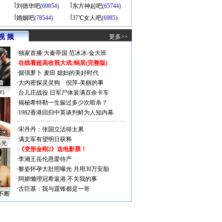
刘德华吧
(69854)
东方神起吧
(65744)
婚姻吧
(78544)
37℃女人吧
(6985)
视 频
更多>>
·
独家首播:大秦帝国
范冰冰-金大班
·
在线看超高收视大戏:
蜗居(完整版)
·
倔强萝卜
麦田
媳妇的美好时代
·
大内密探灵灵狗
倪萍-美丽的事
声》
·
台儿庄战役 日军尸体装满百余卡车
·
揭秘希特勒一生躲过多少次暗杀？
·
1982香港回归中英谈判鲜为人知内幕
·
宋丹丹：张国立活得太累
·
满文军有望明日获释
曝光
·
《变形金刚2》送电影票！
·
李湘王岳伦恩爱待产
·
黎姿怀孕大肚照曝光 月用30万安胎
·
阿娇懒理冠希返港:不关我的事
·
古巨基：我与霆锋都是一哥
不断