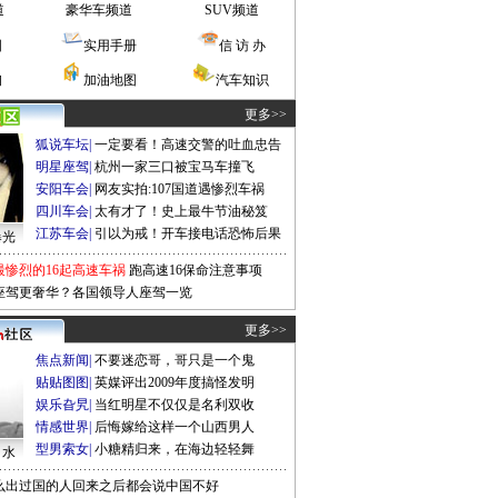
道
豪华车频道
SUV频道
图
实用手册
信 访 办
询
加油地图
汽车知识
更多>>
狐说车坛
|
一定要看！高速交警的吐血忠告
明星座驾
|
杭州一家三口被宝马车撞飞
安阳车会
|
网友实拍:107国道遇惨烈车祸
四川车会
|
太有才了！史上最牛节油秘笈
江苏车会
|
引以为戒！开车接电话恐怖后果
曝光
最惨烈的16起高速车祸
跑高速16保命注意事项
座驾更奢华？各国领导人座驾一览
更多>>
焦点新闻
|
不要迷恋哥，哥只是一个鬼
贴贴图图
|
英媒评出2009年度搞怪发明
娱乐旮旯
|
当红明星不仅仅是名利双收
情感世界
|
后悔嫁给这样一个山西男人
型男索女
|
小糖精归来，在海边轻轻舞
口水
么出过国的人回来之后都会说中国不好