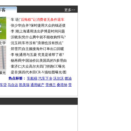
更多>>
·
车 语
|
"后悔权"让消费者无条件退车
·
张少华
|
合并?保时捷用大众的钱还债
·
李 潮
|
上海通用淡出萨博是时间问题
·
沃晓东
|
凭什么腾中就不能收购悍马?
上学
·
沈玉祥
|
车市没有"浪潮也没有拐点"
·
郑雪芹
|
自主频接海外订单出口回暖
·
李 牧
|
通用与五菱 究竟是谁帮了谁?
·
杨再舜
|
中国油价比美国高的N多理由
·
童济仁
|
大众高尔夫四门轿跑CC曝光
·
是非
|
第四代本田CR-V描绘图曝光/图
曝光
热点标签：
车船税
汽车下乡
沃尔沃
燃油
车贷
马自达
凯美瑞
通用破产
雪佛兰
桑塔纳
雪