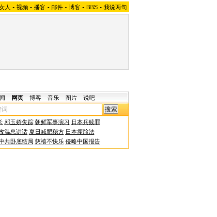
女人
-
视频
-
播客
-
邮件
-
博客
-
BBS
-
我说两句
闻
网页
博客
音乐
图片
说吧
长
邓玉娇失踪
朝鲜军事演习
日本兵赎罪
改温总讲话
夏日减肥秘方
日本瘦脸法
中共卧底结局
慈禧不快乐
侵略中国报告