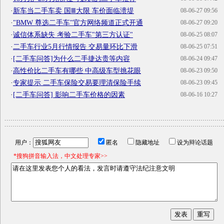
·
新车当二手车卖 国Ⅲ大限 车价面临溃堤
08-06-27 09:56
·
"BMW 尊选二手车"官方网络频道正式开通
08-06-27 09:20
·
诚信体系缺失 考验二手车"第三方认证"
08-06-25 08:07
·
二手车行业5月行情报告 交易量环比下滑
08-06-25 07:51
·
[二手车问答]为什么二手捷达贵等内容
08-06-24 09:47
·
高性价比二手车有哪些 中高级车型挑花眼
08-06-23 09:50
·
专家提示 二手车保险交易要理清保险手续
08-06-23 09:45
·
[二手车问答] 影响二手车价格的因素
08-06-16 10:27
用户：
匿名
隐藏地址
设为辩论话题
*搜狗拼音输入法，中文处理专家>>