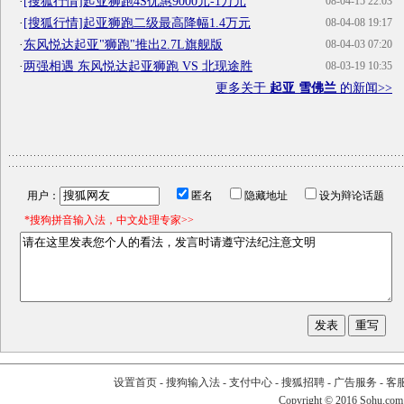
·
[搜狐行情]起亚狮跑4S优惠9000元-1万元
08-04-15 22:03
·
[搜狐行情]起亚狮跑二级最高降幅1.4万元
08-04-08 19:17
·
东风悦达起亚"狮跑"推出2.7L旗舰版
08-04-03 07:20
·
两强相遇 东风悦达起亚狮跑 VS 北现途胜
08-03-19 10:35
更多关于
起亚 雪佛兰
的新闻>>
用户：
匿名
隐藏地址
设为辩论话题
*搜狗拼音输入法，中文处理专家>>
设置首页
-
搜狗输入法
-
支付中心
-
搜狐招聘
-
广告服务
-
客
Copyright
©
2016 Sohu.com