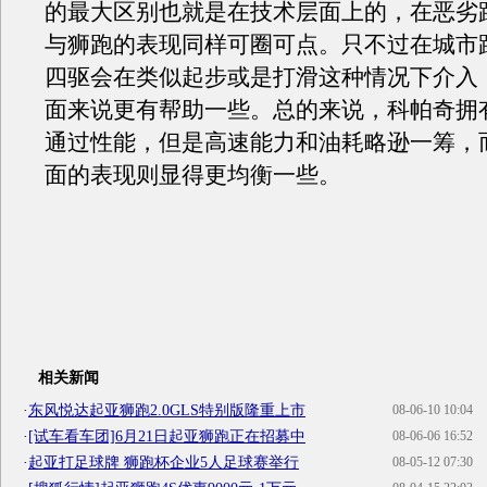
的最大区别也就是在技术层面上的，在恶劣
与狮跑的表现同样可圈可点。只不过在城市
四驱会在类似起步或是打滑这种情况下介入
面来说更有帮助一些。总的来说，科帕奇拥
通过性能，但是高速能力和油耗略逊一筹，
面的表现则显得更均衡一些。
相关新闻
·
东风悦达起亚狮跑2.0GLS特别版隆重上市
08-06-10 10:04
·
[试车看车团]6月21日起亚狮跑正在招募中
08-06-06 16:52
·
起亚打足球牌 狮跑杯企业5人足球赛举行
08-05-12 07:30