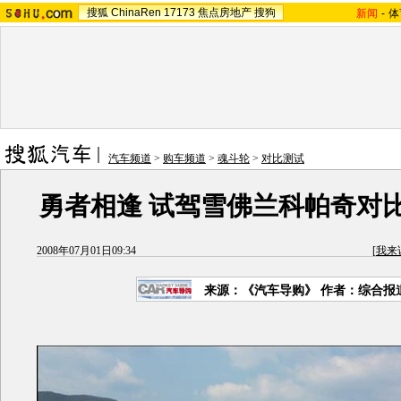
搜狐
ChinaRen
17173
焦点房地产
搜狗
新闻
-
体
汽车频道
>
购车频道
>
魂斗轮
>
对比测试
勇者相逢 试驾雪佛兰科帕奇对
2008年07月01日09:34
[
我来
来源：《汽车导购》 作者：综合报