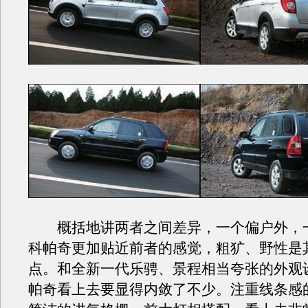
概括地讲两者之间差异，一个偏户外，
科帕奇更加贴近前者的感觉，粗犷、野性是
点。和全新一代乐骋、景程相当夸张的外观
帕奇看上去要显得内敛了不少。注重线条感