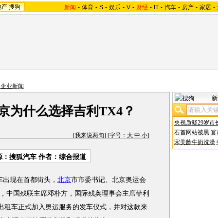
地产
搜狗
新闻
-
体育
-
S
-
娱乐
-
V
-
财经
-
IT
-
汽车
-
房产
-
家居
-
主企业新闻
新
京为什么选择吉利TX4？
央视质疑29岁市
石首网站被黑
篡
[
我来说两句
] [字号：
大
中
小
]
宋美龄牛奶洗澡
源：搜狐汽车 作者：综合报道
车出现在首都街头，
北京
市市委书记、北京奥运会
，中国残联主席邓朴方，国际残奥理事会主席菲利
批出租车正式加入奥运服务的发车仪式，并对这款来