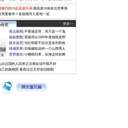
最惨烈的16起高速车祸
跑高速16保命注意事项
座驾更奢华？各国领导人座驾一览
更多>>
焦点新闻
|
不要迷恋哥，哥只是一个鬼
贴贴图图
|
英媒评出2009年度搞怪发明
娱乐旮旯
|
当红明星不仅仅是名利双收
情感世界
|
后悔嫁给这样一个山西男人
型男索女
|
小糖精归来，在海边轻轻舞
口水
么出过国的人回来之后都会说中国不好
自己的旗袍照
暴雨过后天空依旧晴朗