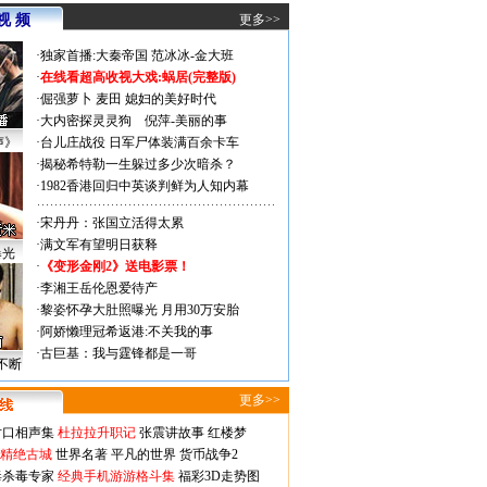
视 频
更多>>
·
独家首播:大秦帝国
范冰冰-金大班
·
在线看超高收视大戏:
蜗居(完整版)
·
倔强萝卜
麦田
媳妇的美好时代
·
大内密探灵灵狗
倪萍-美丽的事
声》
·
台儿庄战役 日军尸体装满百余卡车
·
揭秘希特勒一生躲过多少次暗杀？
·
1982香港回归中英谈判鲜为人知内幕
·
宋丹丹：张国立活得太累
·
满文军有望明日获释
曝光
·
《变形金刚2》送电影票！
·
李湘王岳伦恩爱待产
·
黎姿怀孕大肚照曝光 月用30万安胎
·
阿娇懒理冠希返港:不关我的事
·
古巨基：我与霆锋都是一哥
不断
更多>>
对口相声集
杜拉拉升职记
张震讲故事
红楼梦
-精绝古城
世界名著
平凡的世界
货币战争2
毒杀毒专家
经典手机游游格斗集
福彩3D走势图