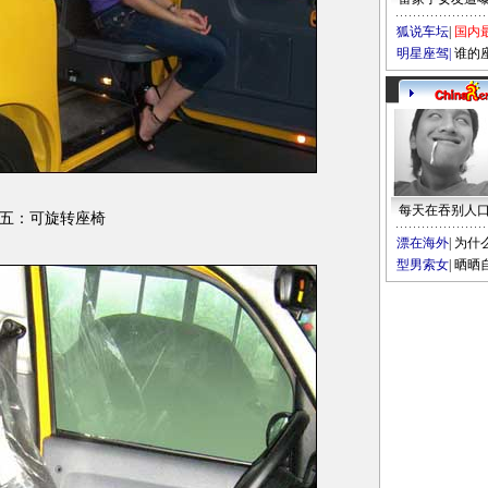
狐说车坛
|
国内
明星座驾
|
谁的
每天在吞别人
五：可旋转座椅
漂在海外
|
为什
型男索女
|
晒晒