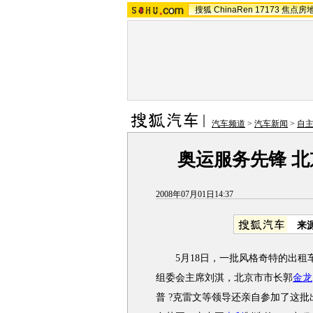
搜狐
ChinaRen
17173
焦点房
汽车频道
>
汽车新闻
>
自
奥运服务先锋 北
2008年07月01日14:37
来
5月18日，一批风格奇特的出租
组委会主席刘淇，北京市市长郭
金龙
普 ?克雷文等领导还亲自参加了这