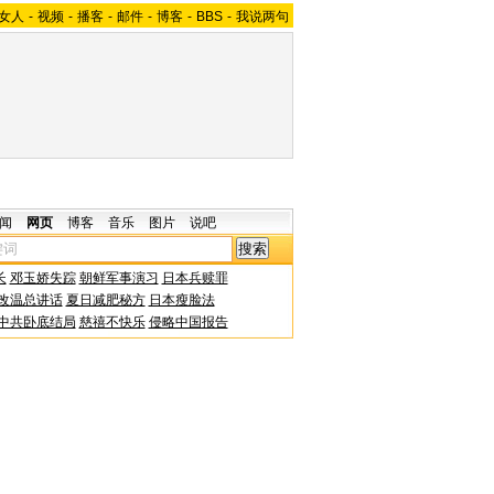
女人
-
视频
-
播客
-
邮件
-
博客
-
BBS
-
我说两句
闻
网页
博客
音乐
图片
说吧
长
邓玉娇失踪
朝鲜军事演习
日本兵赎罪
改温总讲话
夏日减肥秘方
日本瘦脸法
中共卧底结局
慈禧不快乐
侵略中国报告