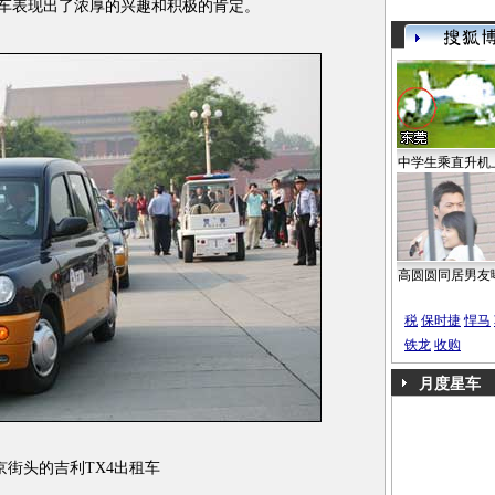
租车表现出了浓厚的兴趣和积极的肯定。
中学生乘直升机
高圆圆同居男友
税
保时捷
悍马
铁龙
收购
月度星车
京街头的吉利TX4出租车