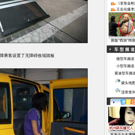
·
《变形金刚
·
王岳伦爆李
新版“西游”绝
车 型 频 道
障乘客设置了无障碍收缩踏板
微型车频道
小型车频道
紧凑型车频
摄头地
违章查
富家子女友遭