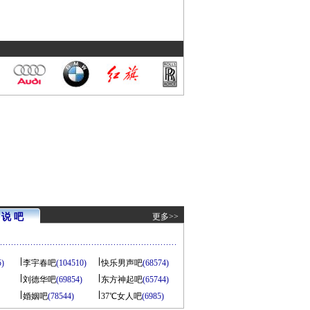
说 吧
更多>>
5)
李宇春吧
(104510)
快乐男声吧
(68574)
刘德华吧
(69854)
东方神起吧
(65744)
婚姻吧
(78544)
37℃女人吧
(6985)