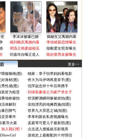
情史
李冰冰被爆已婚
揭秘生父离婚内幕
孕
·
揭刘晓庆离婚内幕
·
李幼斌新恋情曝光
婚
·
周迅王艳婆媳相见
·
陆毅爱女照首曝光
折
·
刘嘉玲自曝正造人
·
陈好新男友被曝光
 后
更多>>
喂猕猴桃(图)
·
独家：章子怡带妈妈看电影
好身材(图)
·
佟大为马伊琍再度牵手(图)
秀性感(图)
·
倪萍赵忠祥十年后再携手
服装皆为租赁
·
刘涛富豪老公为家产求生子
颜乘地铁被拍
·
舒淇醉酒瞬间惨被抓拍(图)
做活体解剖
·
实拍漂亮的地摊西施(组图)
的暴烈脾气
·
世界九大罪恶之城(组图)
遇灵异事件
·
李孝利新欢私密视频曝光
成命案导火索
·
孟庭苇可爱儿子最新照(图)
：加入我们吧！
·
点击进入搜狐娱乐影视库
owGirl
·
游戏史上最般配的十对情侣