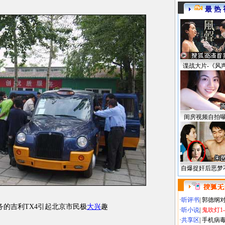
最 热 
谍战大片-《风
闺房视频自拍
自爆捉奸后恶梦
·
听评书
|
郭德纲
务的吉利TX4引起北京市民极
大兴
趣
·
听小说
|
鬼吹灯1
·
共享区
|
手机病