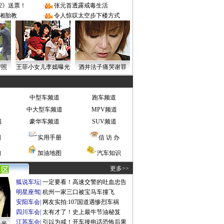
2》送票！
·
张元首透露戒毒生活
湘胎教
·
令人惊叹太空步下楼方式
密照
王菲小女儿李嫣曝光
酒井法子痛哭谢罪
中型车频道
跑车频道
中大型车频道
MPV频道
道
豪华车频道
SUV频道
图
实用手册
信 访 办
询
加油地图
汽车知识
更多>>
狐说车坛
|
一定要看！高速交警的吐血忠告
明星座驾
|
杭州一家三口被宝马车撞飞
安阳车会
|
网友实拍:107国道遇惨烈车祸
四川车会
|
太有才了！史上最牛节油秘笈
江苏车会
|
引以为戒！开车接电话恐怖后果
曝光