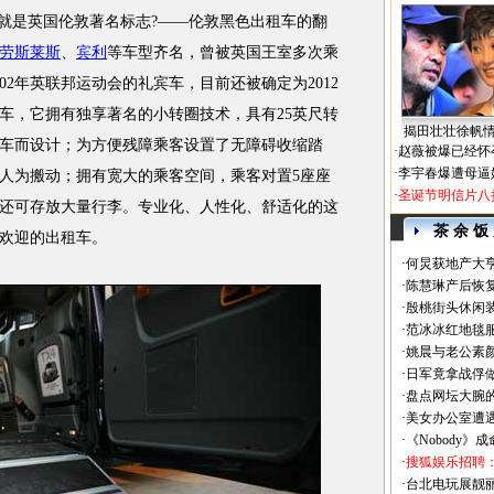
就是英国伦敦著名标志?——伦敦黑色出租车的翻
劳斯莱斯
、
宾利
等车型齐名，曾被英国王室多次乘
02年英联邦运动会的礼宾车，目前还被确定为2012
车，它拥有独享著名的小转圈技术，具有25英尺转
揭田壮壮徐帆
车而设计；为方便残障乘客设置了无障碍收缩踏
·
赵薇被爆已经怀
·
李宇春爆遭母逼
人为搬动；拥有宽大的乘客空间，乘客对置5座座
·
圣诞节明信片八
还可存放大量行李。专业化、人性化、舒适化的这
茶 余 饭
欢迎的出租车。
·
何炅获地产大亨
·
陈慧琳产后恢复
·
殷桃街头休闲装
·
范冰冰红地毯
·
姚晨与老公素
·
日军竟拿战俘
·
盘点网坛大腕
·
美女办公室遭
·
《Nobody》
·
搜狐娱乐招聘
·
台北电玩展靓丽Sh