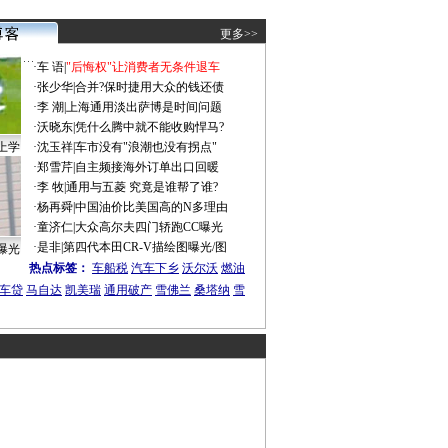
更多>>
·
车 语
|
"后悔权"让消费者无条件退车
·
张少华
|
合并?保时捷用大众的钱还债
·
李 潮
|
上海通用淡出萨博是时间问题
·
沃晓东
|
凭什么腾中就不能收购悍马?
上学
·
沈玉祥
|
车市没有"浪潮也没有拐点"
·
郑雪芹
|
自主频接海外订单出口回暖
·
李 牧
|
通用与五菱 究竟是谁帮了谁?
·
杨再舜
|
中国油价比美国高的N多理由
·
童济仁
|
大众高尔夫四门轿跑CC曝光
·
是非
|
第四代本田CR-V描绘图曝光/图
曝光
热点标签：
车船税
汽车下乡
沃尔沃
燃油
车贷
马自达
凯美瑞
通用破产
雪佛兰
桑塔纳
雪