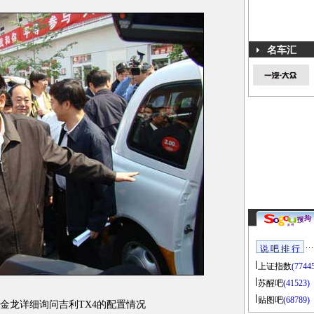
名车汇
说 吧 排 行
上证指数
(7744
苏醒吧
(41523)
贴图吧
(68789)
金龙详细询问吉利TX4的配置情况