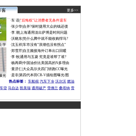
更多>>
·
车 语
|
"后悔权"让消费者无条件退车
·
张少华
|
合并?保时捷用大众的钱还债
·
李 潮
|
上海通用淡出萨博是时间问题
·
沃晓东
|
凭什么腾中就不能收购悍马?
上学
·
沈玉祥
|
车市没有"浪潮也没有拐点"
·
郑雪芹
|
自主频接海外订单出口回暖
·
李 牧
|
通用与五菱 究竟是谁帮了谁?
·
杨再舜
|
中国油价比美国高的N多理由
·
童济仁
|
大众高尔夫四门轿跑CC曝光
·
是非
|
第四代本田CR-V描绘图曝光/图
曝光
热点标签：
车船税
汽车下乡
沃尔沃
燃油
车贷
马自达
凯美瑞
通用破产
雪佛兰
桑塔纳
雪