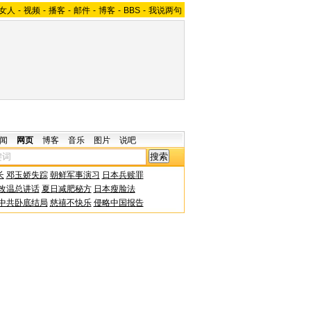
女人
-
视频
-
播客
-
邮件
-
博客
-
BBS
-
我说两句
闻
网页
博客
音乐
图片
说吧
长
邓玉娇失踪
朝鲜军事演习
日本兵赎罪
改温总讲话
夏日减肥秘方
日本瘦脸法
中共卧底结局
慈禧不快乐
侵略中国报告