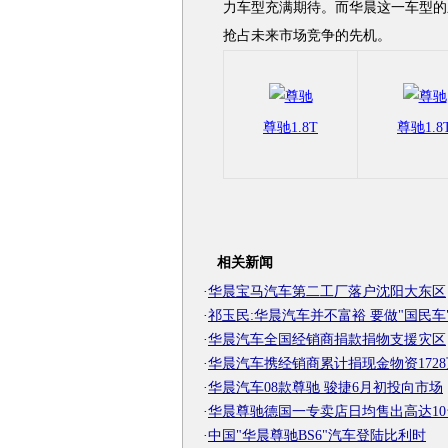
力车型充满期待。而华晨这一车型的
抢占未来市场竞争的先机。
尊驰1.8T
尊驰1.8
相关新闻
·
华晨宝马汽车第二工厂落户沈阳大东区
·
祁玉民:华晨汽车并不富裕 要做"国民车
·
华晨汽车全国经销商捐款捐物支援灾区
·
华晨汽车携经销商累计捐现金物资1728
·
华晨汽车08款尊驰 骏捷6月初投向市场
·
华晨尊驰德国一专卖店日均售出高达10
·
中国"华晨尊驰BS6"汽车登陆比利时