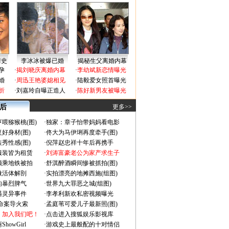
情史
李冰冰被爆已婚
揭秘生父离婚内幕
孕
·
揭刘晓庆离婚内幕
·
李幼斌新恋情曝光
婚
·
周迅王艳婆媳相见
·
陆毅爱女照首曝光
折
·
刘嘉玲自曝正造人
·
陈好新男友被曝光
 后
更多>>
喂猕猴桃(图)
·
独家：章子怡带妈妈看电影
好身材(图)
·
佟大为马伊琍再度牵手(图)
秀性感(图)
·
倪萍赵忠祥十年后再携手
服装皆为租赁
·
刘涛富豪老公为家产求生子
颜乘地铁被拍
·
舒淇醉酒瞬间惨被抓拍(图)
做活体解剖
·
实拍漂亮的地摊西施(组图)
的暴烈脾气
·
世界九大罪恶之城(组图)
遇灵异事件
·
李孝利新欢私密视频曝光
成命案导火索
·
孟庭苇可爱儿子最新照(图)
：加入我们吧！
·
点击进入搜狐娱乐影视库
owGirl
·
游戏史上最般配的十对情侣