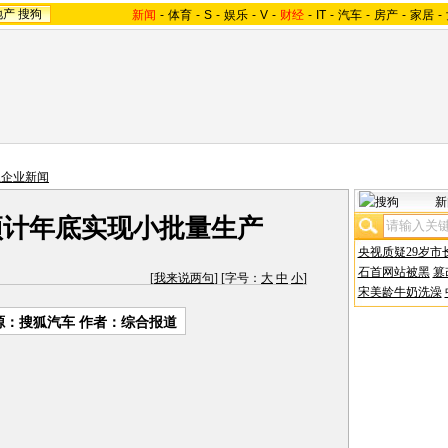
地产
搜狗
新闻
-
体育
-
S
-
娱乐
-
V
-
财经
-
IT
-
汽车
-
房产
-
家居
-
主企业新闻
新
预计年底实现小批量生产
央视质疑29岁市
石首网站被黑
篡
[
我来说两句
] [字号：
大
中
小
]
宋美龄牛奶洗澡
源：搜狐汽车 作者：综合报道