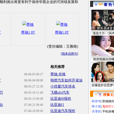
顺利推出将更有利于保持华晨企业的可持续发展和
最 热 
T
尊驰1.8T
尊驰1.8T
谍战大片-《风
(责任编辑：王雅南)
[
我来说两句
]
闺房视频自拍
相关推荐
尊驰 价格
08-06-05 09:27
"
电喷汽车如何开省油
08-06-04 08:08
自爆捉奸后恶梦
小排量汽车排名
08-05-27 12:30
万
飞碟ufo汽车
08-05-16 11:48
比亚迪f6报价
08-05-15 09:49
·
听评书
|
郭德纲
台
比亚迪f1
07-06-21 09:46
·
听小说
|
鬼吹灯1
比亚迪汽车报价
07-06-16 09:45
·
共享区
|
手机病