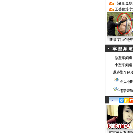
·
《变形金刚
·
王岳伦爆李
新版“西游”绝
车 型 频 道
微型车频道
小型车频道
紧凑型车频
摄头地
违章查
富家子女友遭