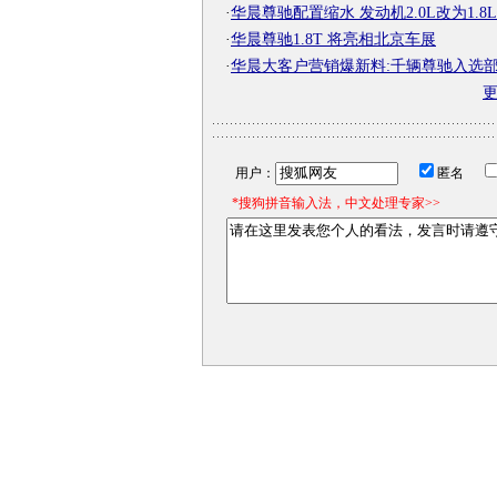
·
华晨尊驰配置缩水 发动机2.0L改为1.8L
·
华晨尊驰1.8T 将亮相北京车展
·
华晨大客户营销爆新料:千辆尊驰入选
用户：
匿名
*搜狗拼音输入法，中文处理专家>>