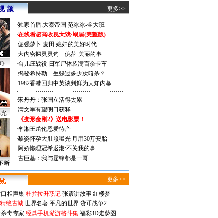
视 频
更多>>
·
独家首播:大秦帝国
范冰冰-金大班
·
在线看超高收视大戏:
蜗居(完整版)
·
倔强萝卜
麦田
媳妇的美好时代
·
大内密探灵灵狗
倪萍-美丽的事
声》
·
台儿庄战役 日军尸体装满百余卡车
·
揭秘希特勒一生躲过多少次暗杀？
·
1982香港回归中英谈判鲜为人知内幕
·
宋丹丹：张国立活得太累
·
满文军有望明日获释
曝光
·
《变形金刚2》送电影票！
·
李湘王岳伦恩爱待产
·
黎姿怀孕大肚照曝光 月用30万安胎
·
阿娇懒理冠希返港:不关我的事
·
古巨基：我与霆锋都是一哥
不断
更多>>
对口相声集
杜拉拉升职记
张震讲故事
红楼梦
-精绝古城
世界名著
平凡的世界
货币战争2
毒杀毒专家
经典手机游游格斗集
福彩3D走势图