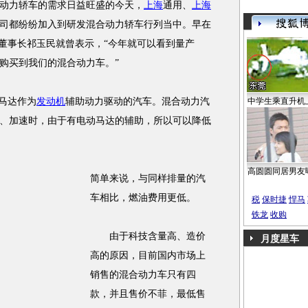
力轿车的需求日益旺盛的今天，
上海
通用、
上海
司都纷纷加入到研发混合动力轿车行列当中。早在
董事长祁玉民就曾表示，“今年就可以看到量产
购买到我们的混合动力车。”
马达作为
发动机
辅助动力驱动的汽车。混合动力汽
中学生乘直升机
、加速时，由于有电动马达的辅助，所以可以降低
高圆圆同居男友
简单来说，与同样排量的汽
车相比，燃油费用更低。
税
保时捷
悍马
铁龙
收购
由于科技含量高、造价
月度星车
高的原因，目前国内市场上
销售的混合动力车只有四
款，并且售价不菲，最低售