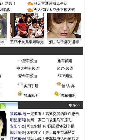
2》送票！
·
张元首透露戒毒生活
湘胎教
·
令人惊叹太空步下楼方式
密照
王菲小女儿李嫣曝光
酒井法子痛哭谢罪
中型车频道
跑车频道
中大型车频道
MPV频道
道
豪华车频道
SUV频道
图
实用手册
信 访 办
询
加油地图
汽车知识
更多>>
狐说车坛
|
一定要看！高速交警的吐血忠告
明星座驾
|
杭州一家三口被宝马车撞飞
安阳车会
|
网友实拍:107国道遇惨烈车祸
四川车会
|
太有才了！史上最牛节油秘笈
江苏车会
|
引以为戒！开车接电话恐怖后果
曝光