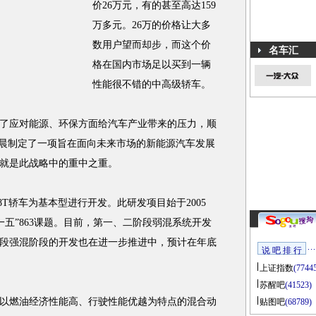
价26万元，有的甚至高达159
万多元。26万的价格让大多
数用户望而却步，而这个价
名车汇
格在国内市场足以买到一辆
性能很不错的中高级轿车。
应对能源、环保方面给汽车产业带来的压力，顺
华晨制定了一项旨在面向未来市场的新能源汽车发展
就是此战略中的重中之重。
T轿车为基本型进行开发。此研发项目始于2005
一五”863课题。目前，第一、二阶段弱混系统开发
段强混阶段的开发也在进一步推进中，预计在年底
说 吧 排 行
上证指数
(7744
苏醒吧
(41523)
燃油经济性能高、行驶性能优越为特点的混合动
贴图吧
(68789)