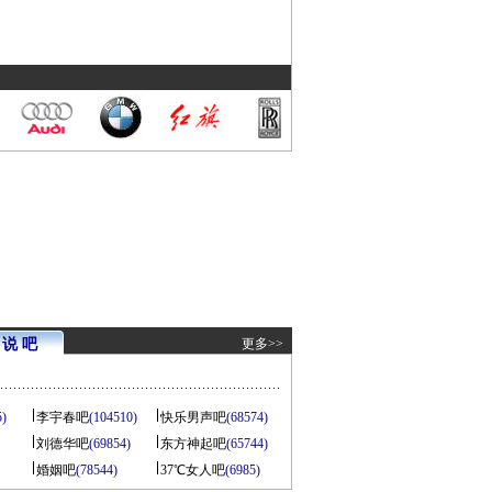
说 吧
更多>>
5)
李宇春吧
(104510)
快乐男声吧
(68574)
刘德华吧
(69854)
东方神起吧
(65744)
婚姻吧
(78544)
37℃女人吧
(6985)