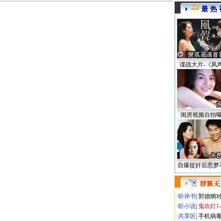
最 热 
谍战大片-《风
闺房视频自拍
自爆捉奸后恶梦
·
听评书
|
郭德纲
·
听小说
|
鬼吹灯1
·
共享区
|
手机病