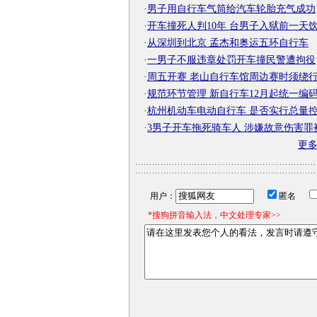
·
男子用自行车气筒给汽车轮胎充气成功
·
开车撞死人判10年 台男子入狱前一天
·
从深圳到北京 孟杰和奥运五环自行车
·
一男子不服违章处罚开车撞民警遭拘役
·
周五开赛 老山自行车馆周边赛时须绕
·
规范环节管理 新自行车12月起统一编
·
杭州机动车电动自行车 是否实行总量
·
3男子开车拖死骑车人 涉嫌故意伤害罪
更
用户：
匿名
*搜狗拼音输入法，中文处理专家>>