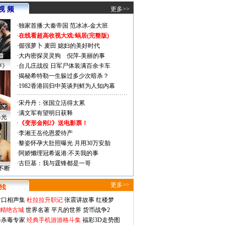
视 频
更多>>
·
独家首播:大秦帝国
范冰冰-金大班
·
在线看超高收视大戏:
蜗居(完整版)
·
倔强萝卜
麦田
媳妇的美好时代
·
大内密探灵灵狗
倪萍-美丽的事
声》
·
台儿庄战役 日军尸体装满百余卡车
·
揭秘希特勒一生躲过多少次暗杀？
·
1982香港回归中英谈判鲜为人知内幕
·
宋丹丹：张国立活得太累
·
满文军有望明日获释
曝光
·
《变形金刚2》送电影票！
·
李湘王岳伦恩爱待产
·
黎姿怀孕大肚照曝光 月用30万安胎
·
阿娇懒理冠希返港:不关我的事
·
古巨基：我与霆锋都是一哥
不断
更多>>
对口相声集
杜拉拉升职记
张震讲故事
红楼梦
-精绝古城
世界名著
平凡的世界
货币战争2
毒杀毒专家
经典手机游游格斗集
福彩3D走势图