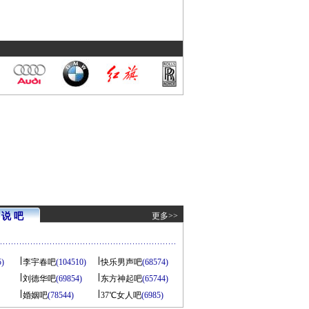
说 吧
更多>>
5)
李宇春吧
(104510)
快乐男声吧
(68574)
刘德华吧
(69854)
东方神起吧
(65744)
婚姻吧
(78544)
37℃女人吧
(6985)