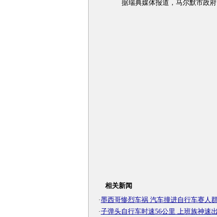
据瑞典媒体报道，马尔默市政府日
相关新闻
·
墨西哥惨烈车祸 汽车撞进自行车赛人
·
子弹头自行车时速56公里 上班族神速