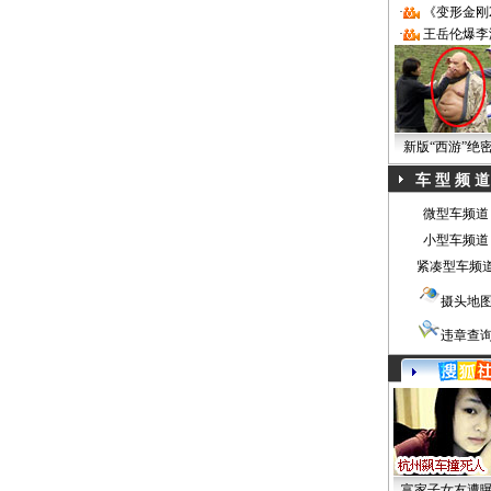
·
《变形金刚
·
王岳伦爆李
新版“西游”绝
车 型 频 道
微型车频道
小型车频道
紧凑型车频
摄头地
违章查
富家子女友遭