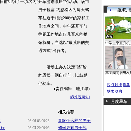
前组织了一项名为“开车游别荒唐”的活动。
该市
男子拉塞·约恩松因为每天驾
车往返于相距200米的家和工
作地点之间，中午还开车前
往距工作地点仅几百米的餐
馆就餐，当选以“最荒唐的交
中学生乘直升机
通方式”出行者。
活动主办方决定“奖”给
高圆圆同居男友
约恩松一辆自行车，以鼓励
他骑车。
税
保时捷
悍马
(责任编辑：眭江华)
铁龙
收购
[
我来说两句
]
月度星车
相关推荐
群
喜欢什么样的男子
08-06-03 09:28
出行
如何更有男子气
08-05-20 09:06