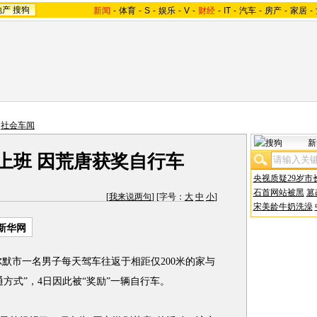
地产
搜狗
新闻
-
体育
-
S
-
娱乐
-
V
-
财经
-
IT
-
汽车
-
房产
-
家居
-
>
社会车闻
新
米上班 因荒唐获奖自行车
央视质疑29岁市
石首网站被黑
篡
[
我来说两句
] [字号：
大
中
小
]
宋美龄牛奶洗澡
新华网
默市一名男子每天驾车往返于相距仅200米的家与
方式”，4日因此被“奖励”一辆自行车。