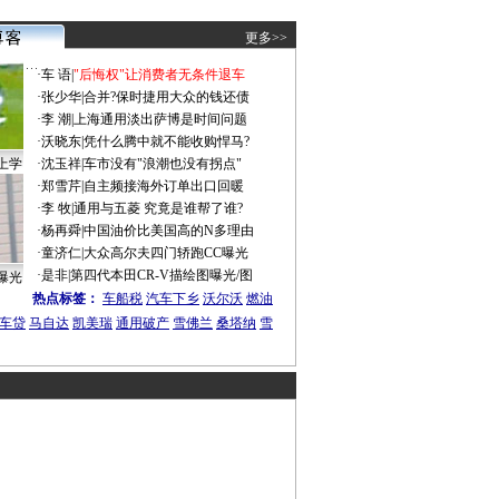
更多>>
·
车 语
|
"后悔权"让消费者无条件退车
·
张少华
|
合并?保时捷用大众的钱还债
·
李 潮
|
上海通用淡出萨博是时间问题
·
沃晓东
|
凭什么腾中就不能收购悍马?
上学
·
沈玉祥
|
车市没有"浪潮也没有拐点"
·
郑雪芹
|
自主频接海外订单出口回暖
·
李 牧
|
通用与五菱 究竟是谁帮了谁?
·
杨再舜
|
中国油价比美国高的N多理由
·
童济仁
|
大众高尔夫四门轿跑CC曝光
·
是非
|
第四代本田CR-V描绘图曝光/图
曝光
热点标签：
车船税
汽车下乡
沃尔沃
燃油
车贷
马自达
凯美瑞
通用破产
雪佛兰
桑塔纳
雪