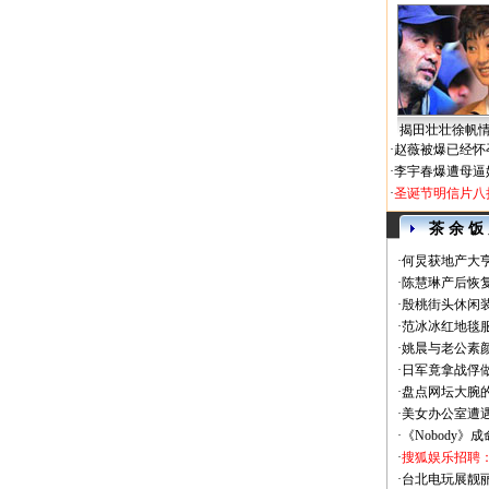
揭田壮壮徐帆
·
赵薇被爆已经怀
·
李宇春爆遭母逼
·
圣诞节明信片八
茶 余 饭
·
何炅获地产大亨
·
陈慧琳产后恢复
·
殷桃街头休闲装
·
范冰冰红地毯
·
姚晨与老公素
·
日军竟拿战俘
·
盘点网坛大腕
·
美女办公室遭
·
《Nobody》
·
搜狐娱乐招聘
·
台北电玩展靓丽Sh