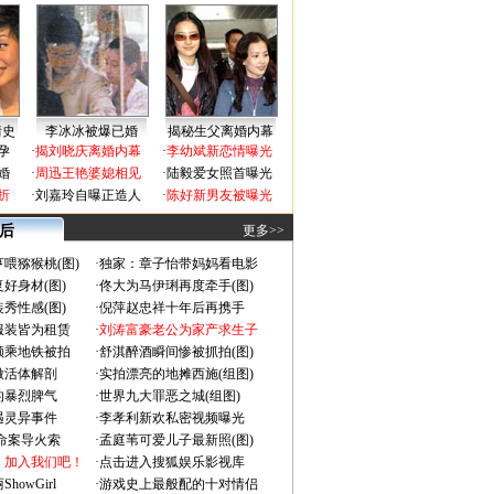
情史
李冰冰被爆已婚
揭秘生父离婚内幕
孕
·
揭刘晓庆离婚内幕
·
李幼斌新恋情曝光
婚
·
周迅王艳婆媳相见
·
陆毅爱女照首曝光
折
·
刘嘉玲自曝正造人
·
陈好新男友被曝光
 后
更多>>
喂猕猴桃(图)
·
独家：章子怡带妈妈看电影
好身材(图)
·
佟大为马伊琍再度牵手(图)
秀性感(图)
·
倪萍赵忠祥十年后再携手
服装皆为租赁
·
刘涛富豪老公为家产求生子
颜乘地铁被拍
·
舒淇醉酒瞬间惨被抓拍(图)
做活体解剖
·
实拍漂亮的地摊西施(组图)
的暴烈脾气
·
世界九大罪恶之城(组图)
遇灵异事件
·
李孝利新欢私密视频曝光
成命案导火索
·
孟庭苇可爱儿子最新照(图)
：加入我们吧！
·
点击进入搜狐娱乐影视库
owGirl
·
游戏史上最般配的十对情侣