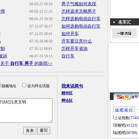
男子气概如何表现
08-03-25 10:18
饮弹
怎样追求天蝎男子
08-02-13 11:33
怎样选购电动自行车
08-01-23 10:38
名车汇
如何选购电动自行车
07-12-07 10:17
行
如何开车
07-12-05 09:01
码
开车要注意什么
07-10-18 08:50
控制
怎样开车省油
07-10-12 08:01
被诉
自行车
06-07-19 10:15
多关于
自行车 男子
的新闻>>
隐藏地址
设为辩论话题
我来说两句
精华区
辩论区
说 吧 排 行
上证指数
(7744
苏醒吧
(41523)
贴图吧
(68789)