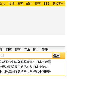
女人
-
视频
-
播客
-
邮件
-
博客
-
BBS
-
我说两句
闻
网页
博客
音乐
图片
说吧
长
邓玉娇失踪
朝鲜军事演习
日本兵赎罪
改温总讲话
夏日减肥秘方
日本瘦脸法
中共卧底结局
慈禧不快乐
侵略中国报告