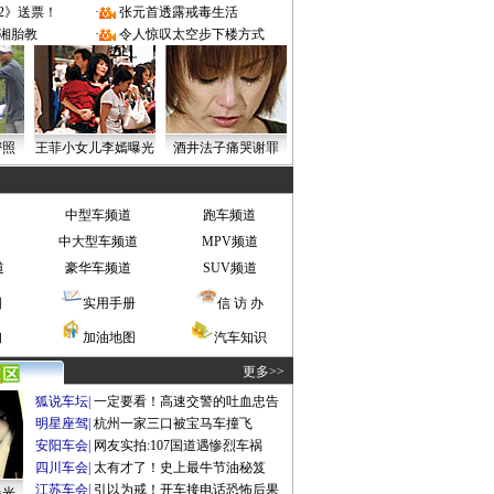
2》送票！
·
张元首透露戒毒生活
湘胎教
·
令人惊叹太空步下楼方式
密照
王菲小女儿李嫣曝光
酒井法子痛哭谢罪
中型车频道
跑车频道
中大型车频道
MPV频道
道
豪华车频道
SUV频道
图
实用手册
信 访 办
询
加油地图
汽车知识
更多>>
狐说车坛
|
一定要看！高速交警的吐血忠告
明星座驾
|
杭州一家三口被宝马车撞飞
安阳车会
|
网友实拍:107国道遇惨烈车祸
四川车会
|
太有才了！史上最牛节油秘笈
江苏车会
|
引以为戒！开车接电话恐怖后果
曝光