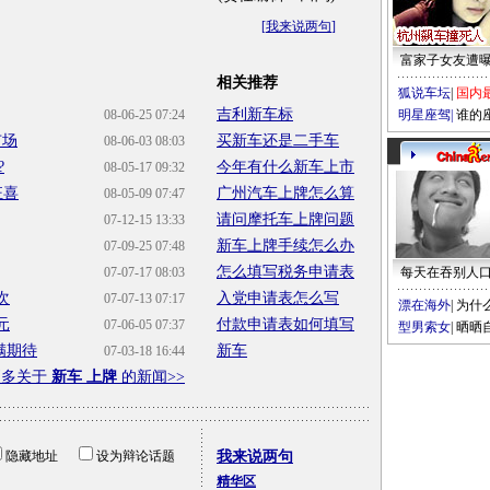
[
我来说两句
]
富家子女友遭
相关推荐
狐说车坛
|
国内
吉利新车标
08-06-25 07:24
明星座驾
|
谁的
市场
买新车还是二手车
08-06-03 08:03
?
今年有什么新车上市
08-05-17 09:32
狂喜
广州汽车上牌怎么算
08-05-09 07:47
请问摩托车上牌问题
07-12-15 13:33
新车上牌手续怎么办
07-09-25 07:48
怎么填写税务申请表
07-07-17 08:03
每天在吞别人
次
入党申请表怎么写
07-07-13 07:17
漂在海外
|
为什
元
付款申请表如何填写
07-06-05 07:37
型男索女
|
晒晒
满期待
新车
07-03-18 16:44
更多关于
新车 上牌
的新闻>>
隐藏地址
设为辩论话题
我来说两句
精华区