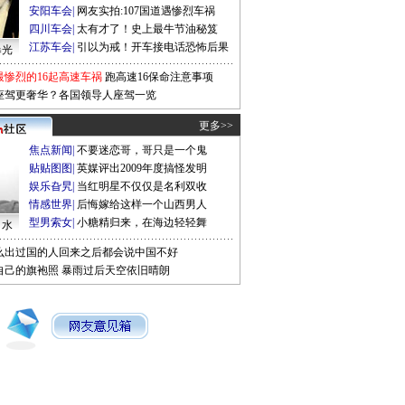
安阳车会
|
网友实拍:107国道遇惨烈车祸
四川车会
|
太有才了！史上最牛节油秘笈
江苏车会
|
引以为戒！开车接电话恐怖后果
曝光
最惨烈的16起高速车祸
跑高速16保命注意事项
座驾更奢华？各国领导人座驾一览
更多>>
焦点新闻
|
不要迷恋哥，哥只是一个鬼
贴贴图图
|
英媒评出2009年度搞怪发明
娱乐旮旯
|
当红明星不仅仅是名利双收
情感世界
|
后悔嫁给这样一个山西男人
型男索女
|
小糖精归来，在海边轻轻舞
口水
么出过国的人回来之后都会说中国不好
自己的旗袍照
暴雨过后天空依旧晴朗