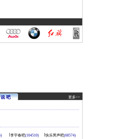
说 吧
更多>>
5)
李宇春吧
(104510)
快乐男声吧
(68574)