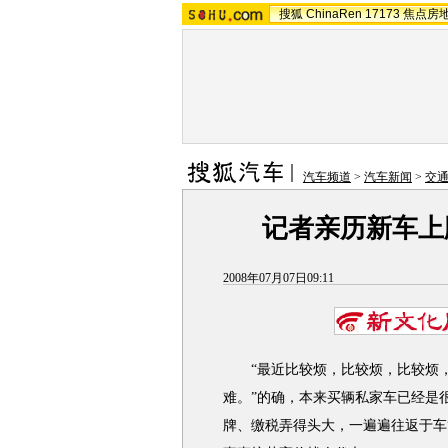
搜狐
ChinaRen
17173
焦点房
汽车频道
>
汽车新闻
>
交
记者亲历新车上
2008年07月07日09:11
“最近比较烦，比较烦，比较烦，
难。”的确，本来买辆私家车已经是
牌、缴税弄得头大，一遍遍往返于车