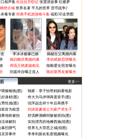
对口相声集
杜拉拉升职记
张震讲故事
红楼梦
-精绝古城
世界名著
平凡的世界
货币战争2
毒杀毒专家
经典手机游游格斗集
福彩3D走势图
情史
李冰冰被爆已婚
揭秘生父离婚内幕
孕
·
揭刘晓庆离婚内幕
·
李幼斌新恋情曝光
婚
·
周迅王艳婆媳相见
·
陆毅爱女照首曝光
折
·
刘嘉玲自曝正造人
·
陈好新男友被曝光
 后
更多>>
喂猕猴桃(图)
·
独家：章子怡带妈妈看电影
好身材(图)
·
佟大为马伊琍再度牵手(图)
秀性感(图)
·
倪萍赵忠祥十年后再携手
服装皆为租赁
·
刘涛富豪老公为家产求生子
颜乘地铁被拍
·
舒淇醉酒瞬间惨被抓拍(图)
做活体解剖
·
实拍漂亮的地摊西施(组图)
的暴烈脾气
·
世界九大罪恶之城(组图)
遇灵异事件
·
李孝利新欢私密视频曝光