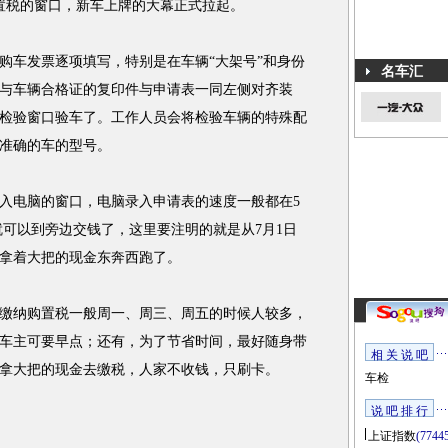
置税的窗口，新车上牌的大幕正式拉起。
车发票逐项填写，特别是在车辆“大架号”和身份
名车汇
与车辆合格证的复印件与申请表一同左侧对齐装
检验窗口验车了。工作人员会将检验车辆的特殊配
准确的车的型号。
电脑的窗口，电脑录入申请表的速度一般都在5
就可以到旁边交钱了，这里要注明的就是从7月1日
拿着大把的现金东奔西跑了。
纳购置税一般周一、周三、周五的时候人较多，
车主可要早点；还有，为了节省时间，最好随身带
相 关 说 吧
拿大把的现金去缴税，人家不收钱，只刷卡。
车检
说 吧 排 行
上证指数
(7744