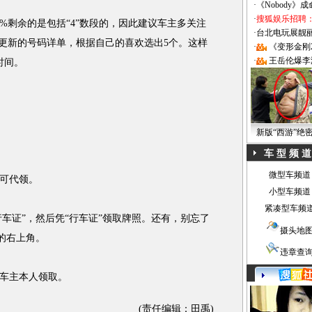
·
《Nobody》
·
搜狐娱乐招聘
剩余的是包括“4”数段的，因此建议车主多关注
·
台北电玩展靓丽Sh
时更新的号码详单，根据自己的喜欢选出5个。这样
·
《变形金刚
·
王岳伦爆李
时间。
新版“西游”绝
车 型 频 道
微型车频道
可代领。
小型车频道
紧凑型车频
车证”，然后凭“行车证”领取牌照。还有，别忘了
摄头地
璃的右上角。
违章查
车主本人领取。
(责任编辑：田禹)