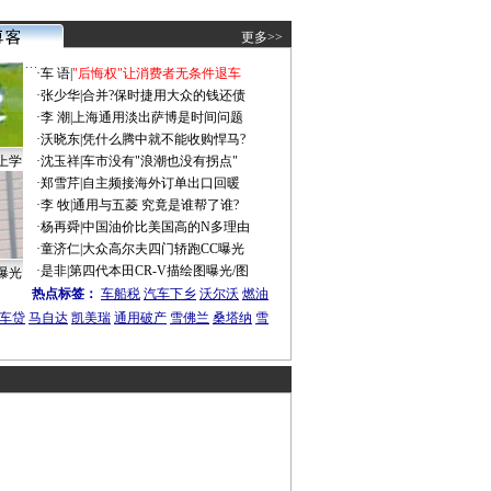
更多>>
·
车 语
|
"后悔权"让消费者无条件退车
·
张少华
|
合并?保时捷用大众的钱还债
·
李 潮
|
上海通用淡出萨博是时间问题
·
沃晓东
|
凭什么腾中就不能收购悍马?
上学
·
沈玉祥
|
车市没有"浪潮也没有拐点"
·
郑雪芹
|
自主频接海外订单出口回暖
·
李 牧
|
通用与五菱 究竟是谁帮了谁?
·
杨再舜
|
中国油价比美国高的N多理由
·
童济仁
|
大众高尔夫四门轿跑CC曝光
·
是非
|
第四代本田CR-V描绘图曝光/图
曝光
热点标签：
车船税
汽车下乡
沃尔沃
燃油
车贷
马自达
凯美瑞
通用破产
雪佛兰
桑塔纳
雪