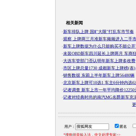
相关新闻
·
新车排队上牌 国Ⅱ"大限"打乱车市节奏
·
观察 上牌两三月准新车频频进入二手
·
新车上牌数据为什么只能购买不能公开
·
未装OBD新车四川延长上牌两月 车商
·
大连车管部门否认明年新车上牌多收费
·
市区上牌总量1730 成都新车上牌榜(表)
·
销售数据 东菀上半年新车上牌56480辆
·
北京新车上牌可10选1 车主6分钟内选6
·
记者调查 新车上市一年平均降价12250
·
记者对经典时尚的南汽MG名爵新车充
用户：
匿名
*搜狗拼音输入法，中文处理专家>>