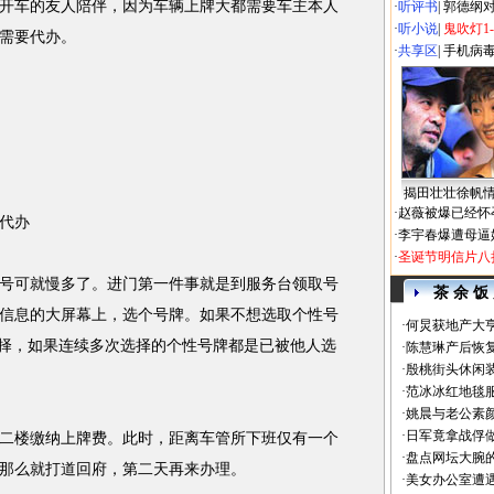
车的友人陪伴，因为车辆上牌大都需要车主本人
·
听评书
|
郭德纲
·
听小说
|
鬼吹灯1
需要代办。
·
共享区
|
手机病
揭田壮壮徐帆
·
赵薇被爆已经怀
代办
·
李宇春爆遭母逼
·
圣诞节明信片八
可就慢多了。进门第一件事就是到服务台领取号
茶 余 饭
信息的大屏幕上，选个号牌。如果不想选取个性号
·
何炅获地产大亨
来选择，如果连续多次选择的个性号牌都是已被他人选
·
陈慧琳产后恢复
·
殷桃街头休闲装
·
范冰冰红地毯
·
姚晨与老公素
·
日军竟拿战俘
楼缴纳上牌费。此时，距离车管所下班仅有一个
·
盘点网坛大腕
那么就打道回府，第二天再来办理。
·
美女办公室遭