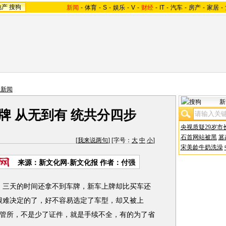
地产
搜狗
新闻
-
体育
-
S
-
娱乐
-
V
-
财经
-
IT
-
汽车
-
房产
-
家居
-
通新闻
新
牌 从无到有 统共分四步
央视质疑29岁市
石首网站被黑
篡
[
我来说两句
] [字号：
大
中
小
]
宋美龄牛奶洗澡
来源：新文化网-新文化报 作者：付强
三天的时间还拿不到车牌，新车上牌却比买车还
很难决定的了，好不容易选定了车型，却又被上
管所，不是少了证件，就是手续不全，有的为了省