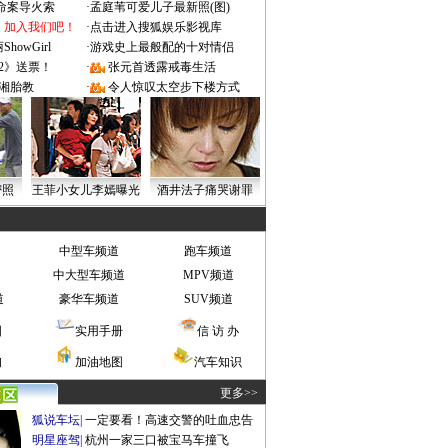
成命案导火索
·
孟庭苇可爱儿子最新照(图)
：加入我们吧！
·
点击进入搜狐娱乐影视库
owGirl
·
游戏史上最般配的十对情侣
2》送票！
·
张元首透露戒毒生活
湘胎教
·
令人惊叹太空步下楼方式
密照
王菲小女儿李嫣曝光
酒井法子痛哭谢罪
中型车频道
跑车频道
中大型车频道
MPV频道
道
豪华车频道
SUV频道
图
实用手册
信 访 办
询
加油地图
汽车知识
更多>>
狐说车坛
|
一定要看！高速交警的吐血忠告
明星座驾
|
杭州一家三口被宝马车撞飞