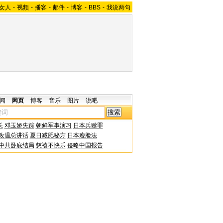
女人
-
视频
-
播客
-
邮件
-
博客
-
BBS
-
我说两句
闻
网页
博客
音乐
图片
说吧
长
邓玉娇失踪
朝鲜军事演习
日本兵赎罪
改温总讲话
夏日减肥秘方
日本瘦脸法
中共卧底结局
慈禧不快乐
侵略中国报告