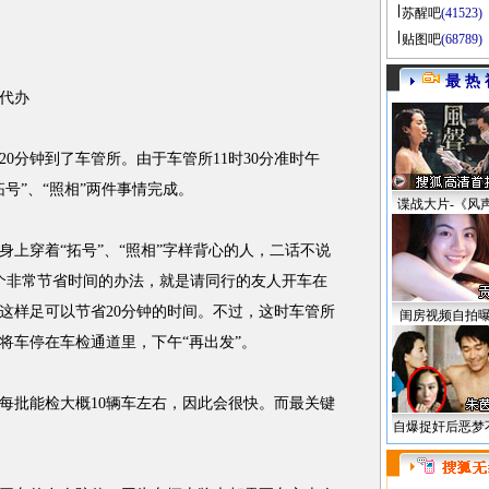
苏醒吧
(41523)
贴图吧
(68789)
最 热 
代办
0分钟到了车管所。由于车管所11时30分准时午
拓号”、“照相”两件事情完成。
谍战大片-《风
穿着“拓号”、“照相”字样背心的人，二话不说
个非常节省时间的办法，就是请同行的友人开车在
这样足可以节省20分钟的时间。不过，这时车管所
闺房视频自拍
将车停在车检通道里，下午“再出发”。
每批能检大概10辆车左右，因此会很快。而最关键
自爆捉奸后恶梦