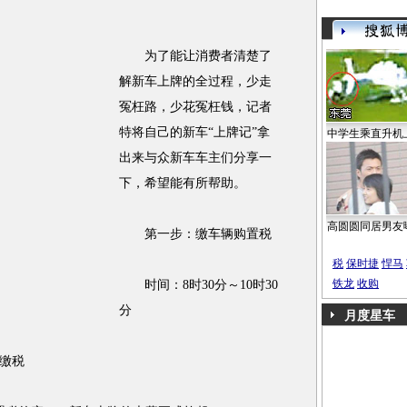
为了能让消费者清楚了
解新车上牌的全过程，少走
冤枉路，少花冤枉钱，记者
特将自己的新车“上牌记”拿
中学生乘直升机
出来与众新车车主们分享一
下，希望能有所帮助。
高圆圆同居男友
第一步：缴车辆购置税
税
保时捷
悍马
铁龙
收购
时间：8时30分～10时30
分
月度星车
缴税