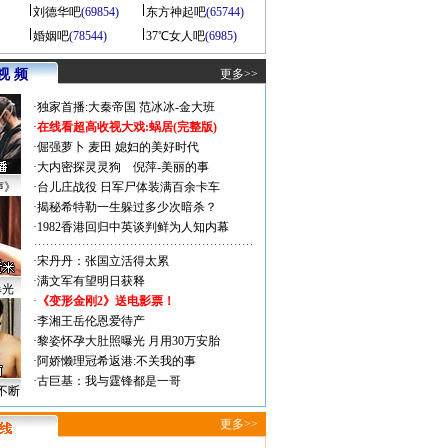
刘德华吧
(69854)
东方神起吧
(65744)
婚姻吧
(78544)
37℃女人吧
(6985)
视 频
更多>>
·
独家首播:大秦帝国
范冰冰-金大班
·
在线看超高收视大戏:
蜗居(完整版)
·
倔强萝卜
麦田
媳妇的美好时代
·
大内密探灵灵狗
倪萍-美丽的事
声》
·
台儿庄战役 日军尸体装满百余卡车
·
揭秘希特勒一生躲过多少次暗杀？
·
1982香港回归中英谈判鲜为人知内幕
·
宋丹丹：张国立活得太累
·
满文军有望明日获释
曝光
·
《变形金刚2》送电影票！
·
李湘王岳伦恩爱待产
·
黎姿怀孕大肚照曝光 月用30万安胎
·
阿娇懒理冠希返港:不关我的事
·
古巨基：我与霆锋都是一哥
不断
更多>>