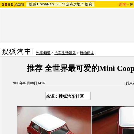
搜狐
ChinaRen
17173
焦点房地产
搜狗
新闻
-
体
汽车频道
>
汽车生活娱乐
>
玩物尚志
推荐 全世界最可爱的Mini Coo
2008年07月08日14:07
[
我来
来源：搜狐汽车社区