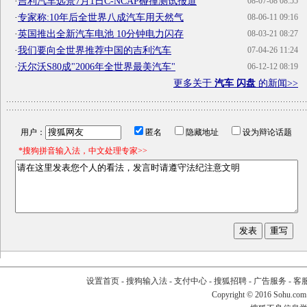
·
吉利汽车远景7月1日C-NCAP碰撞测试报道
08-07-08 08:55
·
专家称:10年后全世界八成汽车用天然气
08-06-11 09:16
·
英国推出全新汽车电池 10分钟电力闪存
08-03-21 08:27
·
我们要向全世界推荐中国的吉利汽车
07-04-26 11:24
·
沃尔沃S80成"2006年全世界最美汽车"
06-12-12 08:19
更多关于
汽车 闪盘
的新闻>>
用户：
匿名
隐藏地址
设为辩论话题
*搜狗拼音输入法，中文处理专家>>
设置首页
-
搜狗输入法
-
支付中心
-
搜狐招聘
-
广告服务
-
客
Copyright
©
2016 Sohu.com