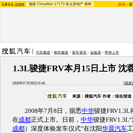
搜狐
ChinaRen
17173
焦点房地产
搜狗
新闻
-
体
汽车频道
>
购车频道
>
新车资讯
>
金狐谍
>
即将上市
1.3L骏捷FRV本月15日上市 
2008年07月08日16:46
[
我来
来源：搜狐汽车 作者：综合报道
2008年7月8日，据悉
中华
骏捷FRV1.3
在
成都
正式上市。日前，
中华
骏捷FRV1.3L
成都
）深度体验发车仪式”在沈阳
华晨汽车