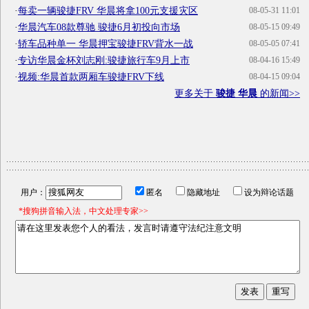
·
每卖一辆骏捷FRV 华晨将拿100元支援灾区
08-05-31 11:01
·
华晨汽车08款尊驰 骏捷6月初投向市场
08-05-15 09:49
·
轿车品种单一 华晨押宝骏捷FRV背水一战
08-05-05 07:41
·
专访华晨金杯刘志刚:骏捷旅行车9月上市
08-04-16 15:49
·
视频:华晨首款两厢车骏捷FRV下线
08-04-15 09:04
更多关于
骏捷 华晨
的新闻>>
用户：
匿名
隐藏地址
设为辩论话题
*搜狗拼音输入法，中文处理专家>>