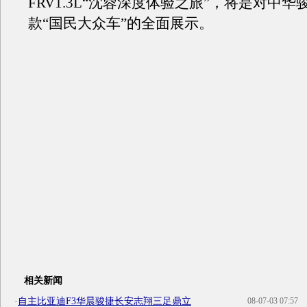
FRV1.3L“沈蓉深度体验之旅”，将是对中华
款“国民大众车”的全面展示。
相关新闻
·
自主比亚迪F3华晨骏捷长安志翔三足鼎立
08-07-03 07:57