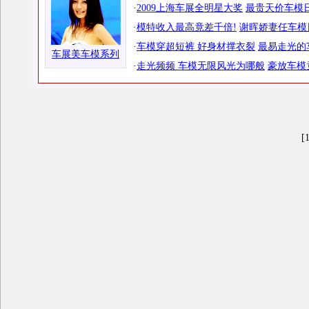
·
2009上海车展全明星大奖
最贵天价车模日
·
模特收入最高竟差千倍!
谢晖娇妻任车模
·
车模穿超短裤 好身材撑衣裂
最易走光的
车展美车模系列
·
走光频频 车模无限风光为哪般
豪放车模
[1