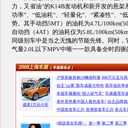
力，又省油”的K14B发动机和新开发的悬架
功率”、“低油耗”、“轻量化”、“紧凑性”、“
势。其手动挡5MT）的油耗为4.7L/100km(50
自动挡（4AT）的油耗仅为5.8L/100km(50k
同级别车中是当之无愧的节能先锋。同时，
气量2.0L以下MPV中唯一一款具备全时四
·
沪浙老板抢购19辆保时捷
880万元宝马
·
自主"山寨"新车成最大特色
新车低价争做
·
本届车展最给"国人提气车"
车展最贵车差
·
老外竟然看中国人脸色造车?
自主品牌真
成本1万元小车
·
中国首发车汇总
亚洲首发车汇总
盘点车
·
[精选美女车模]：
第一季
第二季
第三季