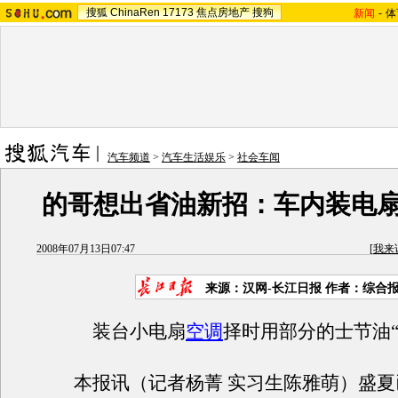
搜狐
ChinaRen
17173
焦点房地产
搜狗
新闻
-
体
汽车频道
>
汽车生活娱乐
>
社会车闻
的哥想出省油新招：车内装电
2008年07月13日07:47
[
我来
来源：汉网-长江日报 作者：综合
装台小电扇
空调
择时用部分的士节油“
本报讯（记者杨菁 实习生陈雅萌）盛夏