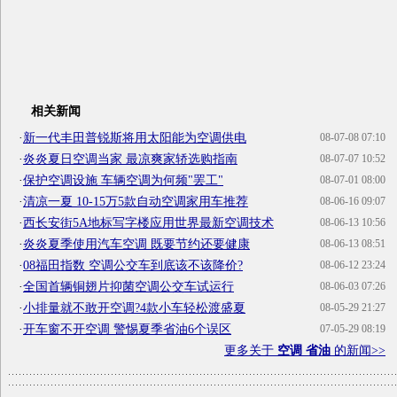
相关新闻
·
新一代丰田普锐斯将用太阳能为空调供电
08-07-08 07:10
·
炎炎夏日空调当家 最凉爽家轿选购指南
08-07-07 10:52
·
保护空调设施 车辆空调为何频"罢工"
08-07-01 08:00
·
清凉一夏 10-15万5款自动空调家用车推荐
08-06-16 09:07
·
西长安街5A地标写字楼应用世界最新空调技术
08-06-13 10:56
·
炎炎夏季使用汽车空调 既要节约还要健康
08-06-13 08:51
·
08福田指数 空调公交车到底该不该降价?
08-06-12 23:24
·
全国首辆铜翅片抑菌空调公交车试运行
08-06-03 07:26
·
小排量就不敢开空调?4款小车轻松渡盛夏
08-05-29 21:27
·
开车窗不开空调 警惕夏季省油6个误区
07-05-29 08:19
更多关于
空调 省油
的新闻>>