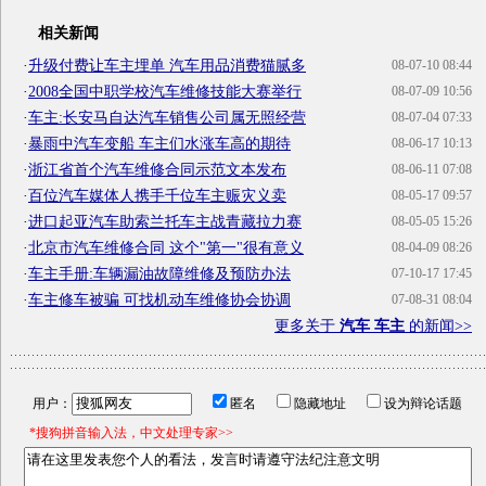
相关新闻
·
升级付费让车主埋单 汽车用品消费猫腻多
08-07-10 08:44
·
2008全国中职学校汽车维修技能大赛举行
08-07-09 10:56
·
车主:长安马自达汽车销售公司属无照经营
08-07-04 07:33
·
暴雨中汽车变船 车主们水涨车高的期待
08-06-17 10:13
·
浙江省首个汽车维修合同示范文本发布
08-06-11 07:08
·
百位汽车媒体人携手千位车主赈灾义卖
08-05-17 09:57
·
进口起亚汽车助索兰托车主战青藏拉力赛
08-05-05 15:26
·
北京市汽车维修合同 这个"第一"很有意义
08-04-09 08:26
·
车主手册:车辆漏油故障维修及预防办法
07-10-17 17:45
·
车主修车被骗 可找机动车维修协会协调
07-08-31 08:04
更多关于
汽车 车主
的新闻>>
用户：
匿名
隐藏地址
设为辩论话题
*搜狗拼音输入法，中文处理专家>>