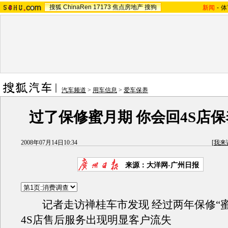
搜狐
ChinaRen
17173
焦点房地产
搜狗
新闻
-
体
汽车频道
>
用车信息
>
爱车保养
过了保修蜜月期 你会回4S店
2008年07月14日10:34
[
我来
来源：大洋网-广州日报
记者走访禅桂车市发现 经过两年保修“蜜
4S店售后服务出现明显客户流失