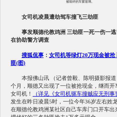
被敲碎的车窗玻璃。
女司机凌晨遭劫驾车撞飞三劫匪
事发顺德伦教鸡洲 三劫匪一死一伤一逃窜
在协助警方调查
搜狐侃事
：
女司机等绿灯20万现金被抢
匪(图)
本报佛山讯 （记者曾毅、陈明摄影报道
个月，顺德又出现了一位被抢现金，继而开
女司机！
（详见《女司机驱车撞贼应无刑事
发生在昨日凌晨5时，一位今年36岁左右姓
在顺德伦教鸡洲某社区自己车库门口开车出