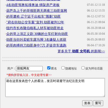
·
4名劫匪驾奥拓撞奥迪 绑架房产老板
07-01-12 11:18
·
葫芦岛上千的哥搜匪两天两夜三劫匪落网
06-12-12 13:35
·
的哥遭抢 辽宁近千出租车"围剿"劫匪
06-12-12 07:51
·
"府右街劫公交车案"宣判 劫匪被判12年
06-11-21 09:04
·
纽约市长布隆伯格私人轿车被劫匪抢走
06-10-20 08:44
·
众的哥上演正义剧 30辆的士车灯射向劫匪
06-05-30 10:04
·
劫匪当街叫卖赃车露马脚 3名嫌疑人抓获
06-05-26 08:03
·
的哥肉搏持刀劫匪身中7刀 歹徒弃车逃跑
06-04-17 10:26
更多关于
劫匪 女司机
的新闻>>
用户：
匿名
隐藏地址
设为辩论话题
*搜狗拼音输入法，中文处理专家>>