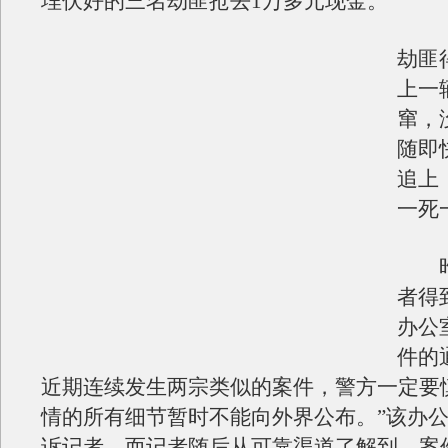
埋伏好的三名劫匪抢去1万多元现金。
劫匪
上一
窜，
随即
追上
一死
昨
者得
办公
件的
近期连续发生两宗类似的案件，警方一定要
情的所有细节暂时不能向外界公布。”该办
诉记者。而记者随后从可靠渠道了解到，案