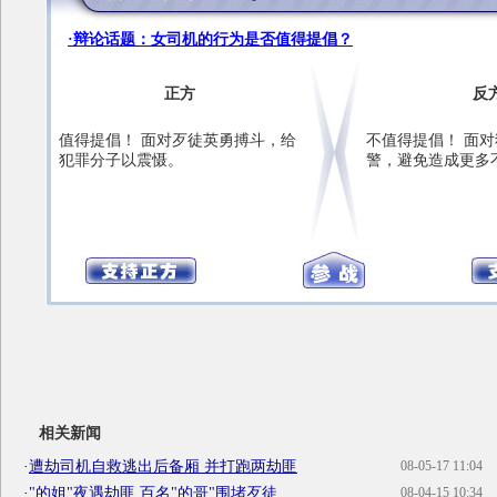
·辩论话题：女司机的行为是否值得提倡？
正方
反
值得提倡！ 面对歹徒英勇搏斗，给
不值得提倡！ 面
犯罪分子以震慑。
警，避免造成更多
相关新闻
·
遭劫司机自救逃出后备厢 并打跑两劫匪
08-05-17 11:04
·
"的姐"夜遇劫匪 百名"的哥"围堵歹徒
08-04-15 10:34