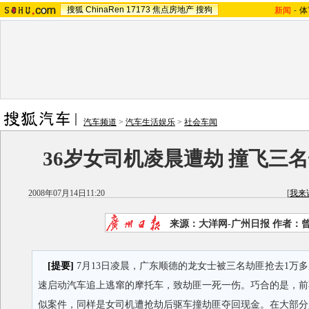
搜狐
ChinaRen
17173
焦点房地产
搜狗
新闻
-
体
汽车频道
>
汽车生活娱乐
>
社会车闻
36岁女司机凌晨遭劫 撞飞三名
2008年07月14日11:20
[
我来
来源：大洋网-广州日报 作者：曾
[提要]
7月13日凌晨，广东顺德的龙女士被三名劫匪抢去1万
速启动汽车追上逃窜的摩托车，致劫匪一死一伤。巧合的是，前
似案件，同样是女司机遭抢劫后驱车撞劫匪夺回现金。在大部分