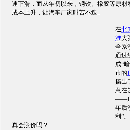
速下滑，而从年初以来，钢铁、橡胶等原材
成本上升，让汽车厂家叫苦不迭。
在
北
淮
大
全系
通过
成“
市的
搞出
意在
——
年后
利”
真会涨价吗？