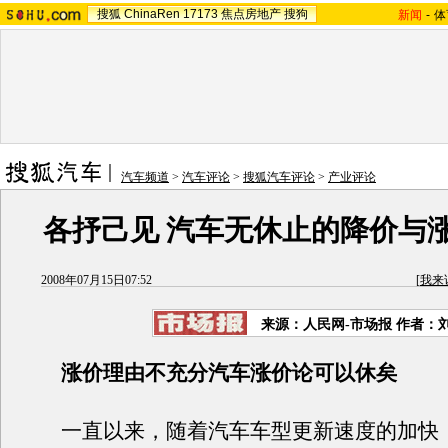
搜狐
ChinaRen
17173
焦点房地产
搜狗
新闻
-
体
汽车频道
>
汽车评论
>
搜狐汽车评论
>
产业评论
各抒己见 汽车无休止的降价与
2008年07月15日07:52
[
我来
来源：人民网-市场报 作者：
涨价理由不充分汽车涨价论可以休矣
一直以来，随着汽车车型更新速度的加快