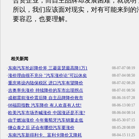
合资企业，而自主品牌却发展困难，就说明
所以，我们应该面对现实，对有可能来到的
要容忍，也要理解。
相关新闻
·
东南汽车抡起降价斧 三菱蓝瑟最高降1万1
08-07-07 08:19
·
涨价理由很不充分 "汽车涨价论"可以休矣
08-07-04 08:50
·
重庆将设内陆保税区 进口汽车有望降价
08-07-02 08:20
·
吉奥率先涨价 持续降价的车市出现拐点
08-07-01 08:56
·
成都震前涨价震后降 自主品牌降价救市
08-06-16 07:28
·
08福田指数 汽车降价 有人欢喜有人忧!
08-06-13 00:17
·
欧美汽车市场齐喊涨价 中国涨还是不涨?
08-06-04 08:14
·
由于燃油涨价 今年葡萄牙汽车销量走低
08-05-30 07:15
·
继众泰之后 还会有哪些汽车要涨价
08-05-28 08:09
·
东南汽车新得利卡、富利卡降价又降耗
08-04-15 11:25