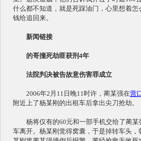
什么都不知道，就是死踩油门，心里想着怎
钱给追回来。
新闻链接
的哥撞死劫匪获刑4年
法院判决被告故意伤害罪成立
2006年2月11日晚11时许，蔺某强在
营
附近上了杨某刚的出租车后拿出尖刀抢劫。
杨将仅有的60元和一部手机交给了蔺某
车离开。杨某刚觉得窝囊，于是掉转车头，
某刚将蔺某强撞倒后报警。蔺经抢救无效死