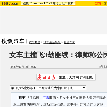
搜狐
ChinaRen
17173
焦点房地产
搜狗
新闻
-
体
汽车频道
>
汽车生活娱乐
>
社会车闻
女车主撞飞3劫匪续：律师称公
2008年07月15日09:37
[
我来
来源：大洋网-广州日报
[提要]
7月13日，
广东
顺德的龙女士被三劫匪抢去数万元现金
追上逃窜的摩托车，致劫匪1死1伤。此事件引起社会广泛讨论