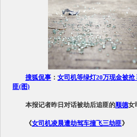
搜狐侃事
：
女司机等绿灯20万现金被抢
匪(图)
本报记者昨日对话被劫后追匪的
顺德
女
《
女司机凌晨遭劫驾车撞飞三劫匪
》