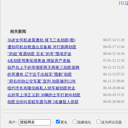
[1] [
相关新闻
·
36岁女司机凌晨遭劫 撞飞三名劫匪(图)
08-07-14 11:20
·
遭劫司机自救逃出后备厢 并打跑两劫匪
08-05-17 11:04
·
"的姐"夜遇劫匪 百名"的哥"围堵歹徒
08-04-15 10:34
·
4名劫匪驾奥拓撞奥迪 绑架房产老板
07-01-12 11:18
·
葫芦岛上千的哥搜匪两天两夜三劫匪落网
06-12-12 13:35
·
的哥遭抢 辽宁近千出租车"围剿"劫匪
06-12-12 07:51
·
"府右街劫公交车案"宣判 劫匪被判12年
06-11-21 09:04
·
纽约市长布隆伯格私人轿车被劫匪抢走
06-10-20 08:44
·
众的哥上演正义剧 30辆的士车灯射向劫匪
06-05-29 15:31
·
劫匪当街叫卖赃车露马脚 3名嫌疑人抓获
06-05-26 08:03
用户：
匿名
隐藏地址
设为辩论话题