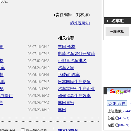
的5%。
(责任编辑：刘林源)
名车汇
[
我来说两句
]
相关推荐
辆
丰田 价格
08-07-16 08:12
电喷汽车如何开省油
08-07-16 07:13
格
小排量汽车排名
08-07-02 08:33
新车
汽车之家
08-06-24 08:19
划
飞碟ufo汽车
08-06-16 08:01
电池
日本国民生产总值
08-06-16 07:15
见
汽车零部件生产企业
08-06-13 12:00
车制造厂
如何提高生产效率
08-05-28 10:37
产
丰田皇冠
08-05-26 07:37
说 吧 排 行
丰田
08-05-23 18:19
上证指数
(7744
苏醒吧
(41523)
贴图吧
(68789)