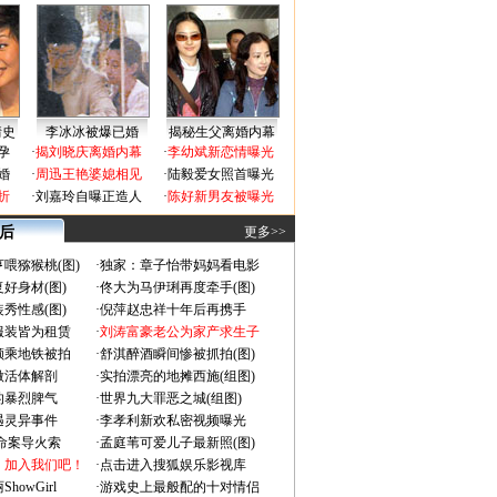
情史
李冰冰被爆已婚
揭秘生父离婚内幕
孕
·
揭刘晓庆离婚内幕
·
李幼斌新恋情曝光
婚
·
周迅王艳婆媳相见
·
陆毅爱女照首曝光
折
·
刘嘉玲自曝正造人
·
陈好新男友被曝光
 后
更多>>
喂猕猴桃(图)
·
独家：章子怡带妈妈看电影
好身材(图)
·
佟大为马伊琍再度牵手(图)
秀性感(图)
·
倪萍赵忠祥十年后再携手
服装皆为租赁
·
刘涛富豪老公为家产求生子
颜乘地铁被拍
·
舒淇醉酒瞬间惨被抓拍(图)
做活体解剖
·
实拍漂亮的地摊西施(组图)
的暴烈脾气
·
世界九大罪恶之城(组图)
遇灵异事件
·
李孝利新欢私密视频曝光
成命案导火索
·
孟庭苇可爱儿子最新照(图)
：加入我们吧！
·
点击进入搜狐娱乐影视库
owGirl
·
游戏史上最般配的十对情侣