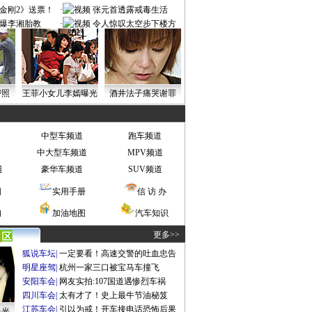
金刚2》送票！
·
张元首透露戒毒生活
爆李湘胎教
·
令人惊叹太空步下楼方
式
密照
王菲小女儿李嫣曝光
酒井法子痛哭谢罪
中型车频道
跑车频道
中大型车频道
MPV频道
道
豪华车频道
SUV频道
图
实用手册
信 访 办
询
加油地图
汽车知识
更多>>
狐说车坛
|
一定要看！高速交警的吐血忠告
明星座驾
|
杭州一家三口被宝马车撞飞
安阳车会
|
网友实拍:107国道遇惨烈车祸
四川车会
|
太有才了！史上最牛节油秘笈
江苏车会
|
引以为戒！开车接电话恐怖后果
曝光