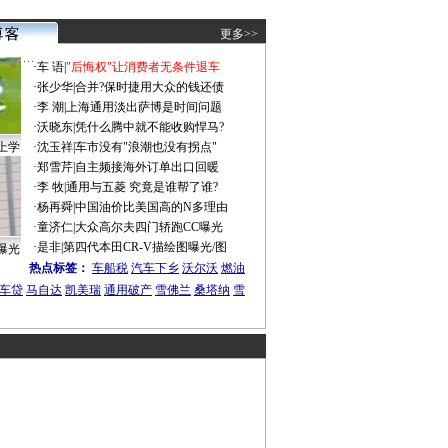
更多>>
·
车 语
|
"后悔权"让消费者无条件退车
·
张少华
|
合并?保时捷用大众的钱还债
·
李 潮
|
上海通用淡出萨博是时间问题
·
沃晓东
|
凭什么腾中就不能收购悍马?
上学
·
沈玉祥
|
车市没有"浪潮也没有拐点"
·
郑雪芹
|
自主频接海外订单出口回暖
·
李 牧
|
通用与五菱 究竟是谁帮了谁?
·
杨再舜
|
中国油价比美国高的N多理由
·
童济仁
|
大众高尔夫四门轿跑CC曝光
·
是非
|
第四代本田CR-V描绘图曝光/图
曝光
热点标签：
车船税
汽车下乡
沃尔沃
燃油
车贷
马自达
凯美瑞
通用破产
雪佛兰
桑塔纳
雪