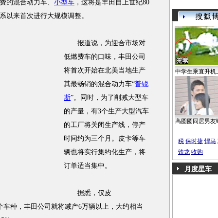
费的混合动力车、
小型车
，这将是丰田自上世纪80
系以来首次进行大规模调整。
报道说，为迎合市场对
低燃费车的口味，丰田公司
将首次开始在北美当地生产
中学生乘直升机
其最畅销的混合动力车“
普锐
斯
”。同时，为了削减大型车
的产量，有3个生产大型汽车
高圆圆同居男友
的工厂将关闭生产线，停产
时间约为三个月。皮卡等车
税
保时捷
悍马
辆也将实行集约化生产，将
铁龙
收购
订单适当集中。
月度星车
据悉，仅皮
”(红杉)两个车种，丰田公司就将减产6万辆以上，大约相当