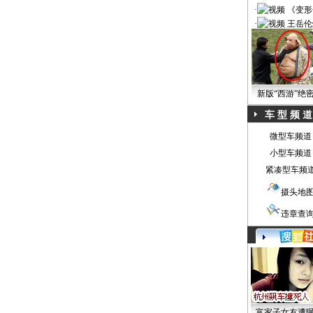
·
《变形
·
王岳伦
新版“西游”绝
车 型 频 道
微型车频道
小型车频道
紧凑型车频
摄头地
违章查
富家子女友遭