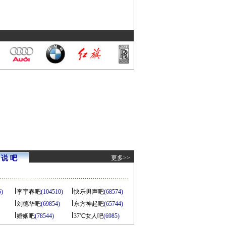
说 吧
更多>>
5)
李宇春吧
(104510)
快乐男声吧
(68574)
刘德华吧
(69854)
东方神起吧
(65744)
婚姻吧
(78544)
37℃女人吧
(6985)