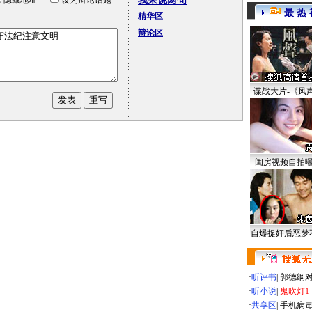
隐藏地址
设为辩论话题
我来说两句
最 热 
精华区
辩论区
谍战大片-《风
闺房视频自拍
自爆捉奸后恶梦
·
听评书
|
郭德纲
·
听小说
|
鬼吹灯1
·
共享区
|
手机病