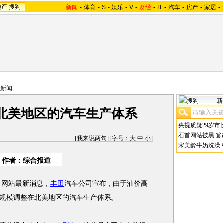
地产
搜狗
新闻
-
体育
-
S
-
娱乐
-
V
-
财经
-
IT
-
汽车
-
房产
-
家居
-
业新闻
新
北美地区的汽车生产体系
央视质疑29岁市
石首网站被黑
篡
[
我来说两句
] [字号：
大
中
小
]
宋美龄牛奶洗澡
 作者：综合报道
网站最新消息，
丰田
汽车公司宣布，由于油价高
规模调整在北美地区的汽车生产体系。