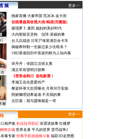
视 频
更多>>
·
独家首播:大秦帝国
范冰冰-金大班
·
在线看超高收视大戏:
蜗居(完整版)
·
倔强萝卜
麦田
媳妇的美好时代
·
大内密探灵灵狗
倪萍-美丽的事
声》
·
台儿庄战役 日军尸体装满百余卡车
·
揭秘希特勒一生躲过多少次暗杀？
·
1982香港回归中英谈判鲜为人知内幕
·
宋丹丹：张国立活得太累
·
满文军有望明日获释
曝光
·
《变形金刚2》送电影票！
·
李湘王岳伦恩爱待产
·
黎姿怀孕大肚照曝光 月用30万安胎
·
阿娇懒理冠希返港:不关我的事
·
古巨基：我与霆锋都是一哥
不断
更多>>
对口相声集
杜拉拉升职记
张震讲故事
红楼梦
-精绝古城
世界名著
平凡的世界
货币战争2
毒杀毒专家
经典手机游游格斗集
福彩3D走势图