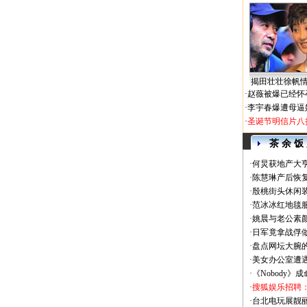
揭田壮壮徐帆
·
赵薇被爆已经怀
·
李宇春爆遭母逼
·
圣诞节明信片八
茶 余 饭
·
何炅获地产大亨
·
陈慧琳产后恢复
·
殷桃街头休闲装
·
范冰冰红地毯
·
姚晨与老公素
·
日军竟拿战俘
·
盘点网坛大腕
·
美女办公室遭
·
《Nobody》
·
搜狐娱乐招聘
·
台北电玩展靓丽Sh