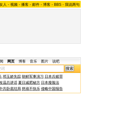
女人
-
视频
-
播客
-
邮件
-
博客
-
BBS
-
我说两句
闻
网页
博客
音乐
图片
说吧
长
邓玉娇失踪
朝鲜军事演习
日本兵赎罪
改温总讲话
夏日减肥秘方
日本瘦脸法
中共卧底结局
慈禧不快乐
侵略中国报告