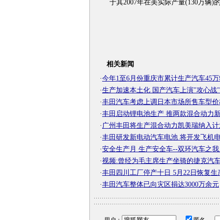
于其2007年在美实际产量(130万辆)
相关新闻
·
今年1至6月份重庆市累计生产汽车45万
·
生产加速本土化 国产汽车上演"攻心战"
·
丰田汽车考虑上调日本市场所售车型价
·
丰田启动锂电池生产 推两款混合动力
·
广州丰田将生产混合动力凯美瑞纳入计
·
丰田研发新电动汽车电池 将开发飞机
·
安全生产月 生产安全车--双环汽车之我
·
视频:曾经为毛主席生产坐骑的捷克汽
·
丰田四川工厂停产十日 5月22日恢复生
·
丰田汽车整体已向灾区捐达3000万余元