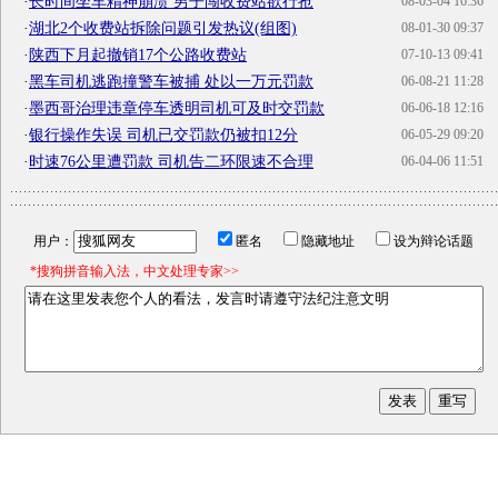
·
长时间坐车精神崩溃 男子闯收费站欲行抢
08-03-04 16:36
·
湖北2个收费站拆除问题引发热议(组图)
08-01-30 09:37
·
陕西下月起撤销17个公路收费站
07-10-13 09:41
·
黑车司机逃跑撞警车被捕 处以一万元罚款
06-08-21 11:28
·
墨西哥治理违章停车透明司机可及时交罚款
06-06-18 12:16
·
银行操作失误 司机已交罚款仍被扣12分
06-05-29 09:20
·
时速76公里遭罚款 司机告二环限速不合理
06-04-06 11:51
用户：
匿名
隐藏地址
设为辩论话题
*搜狗拼音输入法，中文处理专家>>