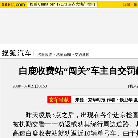
搜狐
ChinaRen
17173
焦点房地产
搜狗
新闻
-
体
汽车频道
>
汽车新闻
>
交通新闻
白鹿收费站“闯关”车主自交罚
2008年07月21日08:53
[
我来
来源：京华时报 作者：钱卫华 
昨天凌晨3点之后，出现在各个进京检查
被执勤交警一一劝返或劝其绕行周边道路。
高速白鹿收费站就劝返近10辆单号车。由于