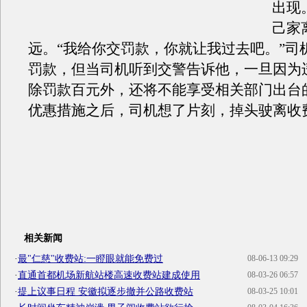
出现
己家
远。“我给你交罚款，你就让我过去吧。”司
罚款，但当司机听到交警告诉他，一旦因为
除罚款百元外，还将不能享受相关部门出台
优惠措施之后，司机想了片刻，掉头驶离收
相关新闻
·
最"仁慈"收费站:一瞪眼就能免费过
08-06-13 09:29
·
直通首都机场新航站楼高速收费站建成使用
08-03-26 06:57
·
提上议事日程 安徽拟逐步撤并公路收费站
08-03-25 10:01