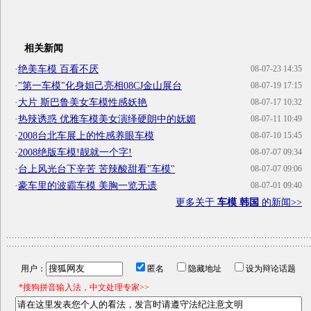
相关新闻
·
绝美车模 百看不厌
08-07-23 14:35
·
"第一车模"化身妲己亮相08CJ金山展台
08-07-19 17:15
·
大片 斯巴鲁美女车模性感妖艳
08-07-17 10:32
·
热辣诱惑 优雅车模美女演绎硬朗中的妩媚
08-07-11 10:49
·
2008台北车展上的性感养眼车模
08-07-10 15:45
·
2008绝版车模!靓就一个字!
08-07-07 09:34
·
台上风光台下辛苦 苦辣酸甜看"车模"
08-07-07 09:06
·
豪车里的波霸车模 美胸一览无遗
08-07-01 09:40
更多关于
车模 韩国
的新闻>>
用户：
匿名
隐藏地址
设为辩论话题
*搜狗拼音输入法，中文处理专家>>