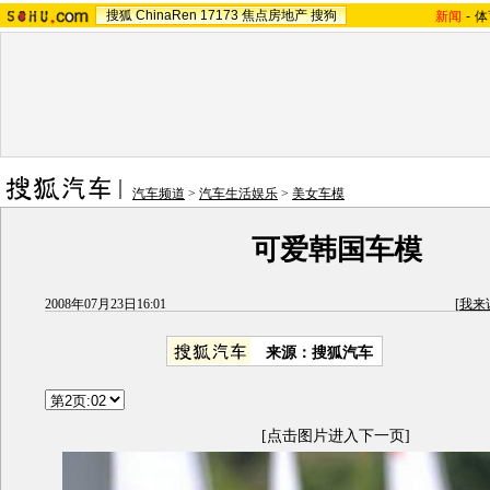
搜狐
ChinaRen
17173
焦点房地产
搜狗
新闻
-
体
汽车频道
>
汽车生活娱乐
>
美女车模
可爱韩国车模
2008年07月23日16:01
[
我来
来源：搜狐汽车
[点击图片进入下一页]