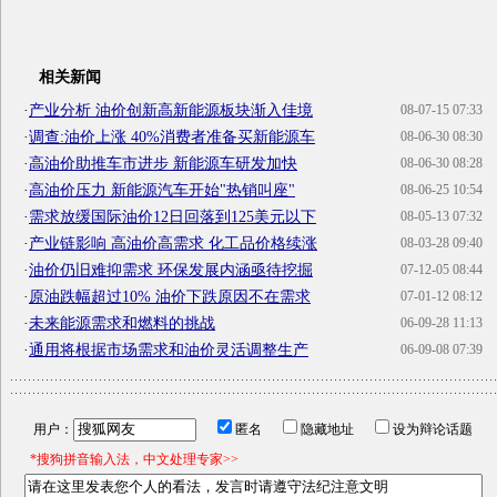
相关新闻
·
产业分析 油价创新高新能源板块渐入佳境
08-07-15 07:33
·
调查:油价上涨 40%消费者准备买新能源车
08-06-30 08:30
·
高油价助推车市进步 新能源车研发加快
08-06-30 08:28
·
高油价压力 新能源汽车开始"热销叫座"
08-06-25 10:54
·
需求放缓国际油价12日回落到125美元以下
08-05-13 07:32
·
产业链影响 高油价高需求 化工品价格续涨
08-03-28 09:40
·
油价仍旧难抑需求 环保发展内涵亟待挖掘
07-12-05 08:44
·
原油跌幅超过10% 油价下跌原因不在需求
07-01-12 08:12
·
未来能源需求和燃料的挑战
06-09-28 11:13
·
通用将根据市场需求和油价灵活调整生产
06-09-08 07:39
用户：
匿名
隐藏地址
设为辩论话题
*搜狗拼音输入法，中文处理专家>>