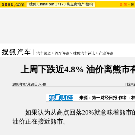
搜狐
ChinaRen
17173
焦点房地产
搜狗
新闻
-
体
汽车频道
>
汽车评论
>
搜狐汽车评论
>
产业评论
上周下跌近4.8% 油价离熊市
2008年07月28日07:48
[
我来
来源：第一财经日报 作者：
如果认为从高点回落20%就意味着熊市
油价正在接近熊市。