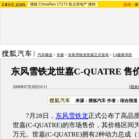
搜狐
ChinaRen
17173
焦点房地产
搜狗
新闻
-
体
汽车频道
>
专题
>
东风雪铁龙世嘉正式发布
>
C4最新消息
东风雪铁龙世嘉C-QUATRE 售价
2008年07月28日10:11
[
我来
来源：搜狐汽车 作者：综合报道
7月28日，
东风雪铁龙
正式公布了高品
世嘉(C-QUATRE)的市场售价，其价格区间为10.
万元。世嘉(C-QUATRE)拥有2种动力总成（1