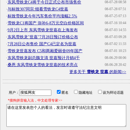
·
东风雪铁龙C4将于今日正式公布市场售价
08-07-28 08:58
·
与标致307同宗:细看雪铁龙C4世嘉
08-07-28 07:51
·
标致雪铁龙今年汽车售价平均涨幅2.5%
08-07-25 07:13
·
雪铁龙C1将国产 弥补6-8万元空白价格区间
08-07-16 10:44
·
9月2日上市 东风雪铁龙世嘉在上海发布
08-07-03 14:55
·
东风雪铁龙"世嘉"7月28日预订价格公布
08-07-03 09:28
·
7月28日公布售价 国产C4已定名为世嘉
08-07-02 11:33
·
雪铁龙世嘉发布 C5和两厢爱丽舍09年国产
08-07-01 10:23
·
东风雪铁龙副总魏文清 世嘉预计月销4千
08-06-29 00:06
·
桑恩:东风雪铁龙雪铁龙世嘉的技术亮点
08-06-28 20:42
更多关于
雪铁龙 世嘉
的新闻>>
用户：
匿名
隐藏地址
设为辩论话题
*搜狗拼音输入法，中文处理专家>>