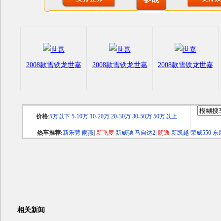
2008款雪铁龙世嘉
2008款雪铁龙世嘉
2008款雪铁龙世嘉
价格
:
5万以下
5-10万
10-20万
20-30万
30-50万
50万以上
热车推荐:
新乐骋
雨燕
|
新飞度
新威驰
马自达2
|
朗逸
新凯越
荣威550
东
相关新闻