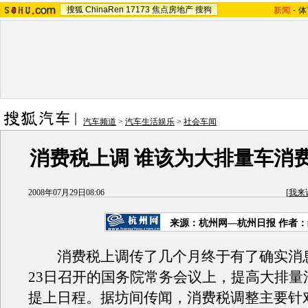
搜狐
ChinaRen
17173
焦点房地产
搜狗
新闻
-
体
汽车频道
>
汽车生活娱乐
>
社会车闻
消费税上调 谁该为大排量车消
2008年07月29日08:06
[
我来
来源：杭州网—杭州日报 作者
消费税上调传了几个月终于有了确实消
23日召开的国务院常务会议上，提高大排量
提上日程。据坊间传闻，消费税调整主要针对