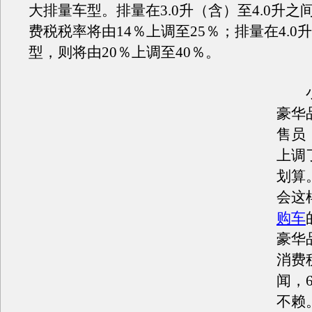
大排量车型。排量在3.0升（含）至4.0升之
费税税率将由14％上调至25％；排量在4.0
型，则将由20％上调至40％。
小
豪华
售员
上调
划算
会这
购车
豪华
消费
闻，
不赖