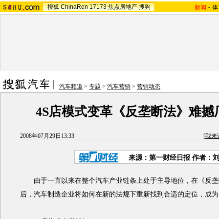
搜狐
ChinaRen
17173
焦点房地产
搜狗
新闻
-
体
汽车频道
>
专题
>
汽车营销
>
营销动态
4S店模式变革《反垄断法》难撼
2008年07月29日13:33
[
我来
来源：第一财经日报 作者：
由于一直以来在整个汽车产业链条上处于主导地位，在《反垄
后，汽车制造企业将如何在新的法规下重新找到合适的定位，成为