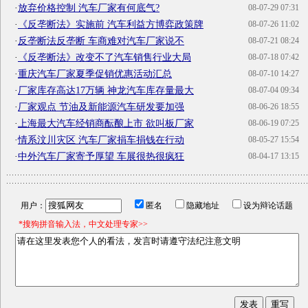
·
放弃价格控制 汽车厂家有何底气?
08-07-29 07:31
·
《反垄断法》实施前 汽车利益方博弈政策牌
08-07-26 11:02
·
反垄断法反垄断 车商难对汽车厂家说不
08-07-21 08:24
·
《反垄断法》改变不了汽车销售行业大局
08-07-18 07:42
·
重庆汽车厂家夏季促销优惠活动汇总
08-07-10 14:27
·
厂家库存高达17万辆 神龙汽车库存量最大
08-07-04 09:34
·
厂家观点 节油及新能源汽车研发要加强
08-06-26 18:55
·
上海最大汽车经销商酝酿上市 欲叫板厂家
08-06-19 07:25
·
情系汶川灾区 汽车厂家捐车捐钱在行动
08-05-27 15:54
·
中外汽车厂家寄予厚望 车展很热很疯狂
08-04-17 13:15
用户：
匿名
隐藏地址
设为辩论话题
*搜狗拼音输入法，中文处理专家>>