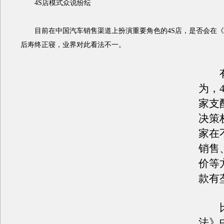
4S店模式众说纷纭
目前在中国汽车销售渠道上扮演重要角色的4S店，是否会在《
后寿终正寝，业界对此看法不一。
有
为，
家支
决策
家在
销售
价等
款有
比
法》