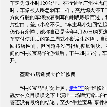
车速为每小时120公里。在行驶至广州往虎
时，车像被人踩急刹车一样，突然熄火停了
方向行驶的车辆按着刺耳的喇叭呼啸而过，
片空白，差点小命不保。”车主马小姐回忆
仍心有余悸，她称自己是今年4月20日购买
车交付使用后的第二周就不断发生故障，自
回4S店检测，但问题并没有得到彻底解决。
间的“牛拉宝马”的游街后，下午2时35分，
开。
垄断4S店造就天价维修费
“牛拉宝马”再次上演，
豪华车
的“维修难
靓女在众目睽睽之下上演出一场啼笑皆非的“
管还没有最终的结论，至少“牛拉宝马”事件