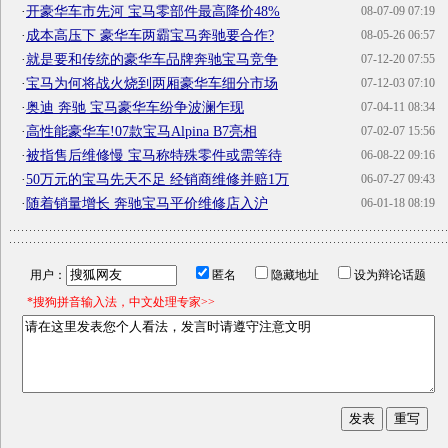
·
开豪华车市先河 宝马零部件最高降价48%
08-07-09 07:19
·
成本高压下 豪华车两霸宝马奔驰要合作?
08-05-26 06:57
·
就是要和传统的豪华车品牌奔驰宝马竞争
07-12-20 07:55
·
宝马为何将战火烧到两厢豪华车细分市场
07-12-03 07:10
·
奥迪 奔驰 宝马豪华车纷争波澜乍现
07-04-11 08:34
·
高性能豪华车!07款宝马Alpina B7亮相
07-02-07 15:56
·
被指售后维修慢 宝马称特殊零件或需等待
06-08-22 09:16
·
50万元的宝马先天不足 经销商维修并赔1万
06-07-27 09:43
·
随着销量增长 奔驰宝马平价维修店入沪
06-01-18 08:19
用户：
匿名
隐藏地址
设为辩论话题
*搜狗拼音输入法，中文处理专家>>