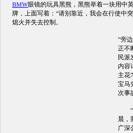
BMW
眼镜的玩具黑熊，黑熊举着一块用中
牌，上面写着：“请别靠近，我会在行使中
熄火并失去控制。
”旁
正不
民派
内容
主花
宝马
次事
“7
晨，
广深