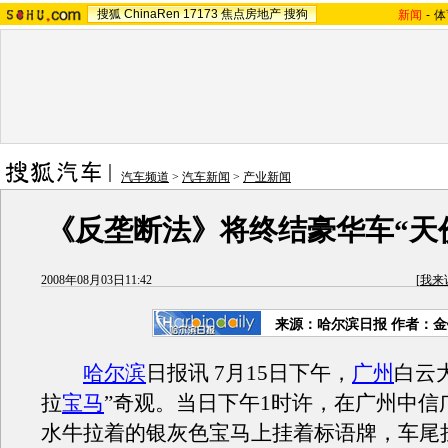
搜狐
ChinaRen
17173
焦点房地产
搜狗
新闻
-
体
汽车频道
>
汽车新闻
>
产业新闻
《反垄断法》将终结豪华车“天
2008年08月03日11:42
[
我来
来源：哈尔滨日报 作者：金
哈尔滨
日报讯 7月15日下午，
广州
白云
拉
宝马
”奇观。当日下午1时许，在广州中信
水牛拉着的银灰色宝马上挂着标语牌，车尾