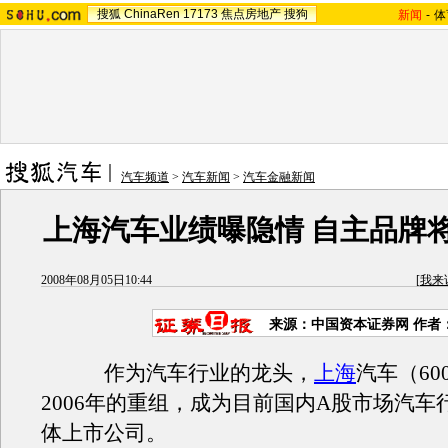
搜狐
ChinaRen
17173
焦点房地产
搜狗
新闻
-
体
汽车频道
>
汽车新闻
>
汽车金融新闻
上海汽车业绩曝隐情 自主品牌
2008年08月05日10:44
[
我来
来源：中国资本证券网 作者
作为汽车行业的龙头，
上海
汽车（60
2006年的重组，成为目前国内A股市场汽车
体上市公司。