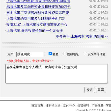
·
上海汽车拟分两期 共发行80亿元中期票据
08-05-30 07:44
·
福特汽车及其华投资企共捐赠接近700万元
08-05-27 08:02
·
日本汽车厂商继续增加设备投资提高产能
08-05-19 07:53
·
上海汽车的商用车多品牌战略全面启动
08-05-07 07:44
·
投资2.1亿 上海汽车设立商用车技术中心
07-06-10 08:22
·
上海汽车:最具投资价值的一个龙头股
07-05-14 08:01
更多关于
上海汽车 汽车
的新闻>>
用户：
匿名
隐藏地址
设为辩论话题
*搜狗拼音输入法，中文处理专家>>
设置首页
-
搜狗输入法
-
支付中心
-
搜狐招聘
-
广告服务
-
客
Copyright
©
2016 Sohu.com