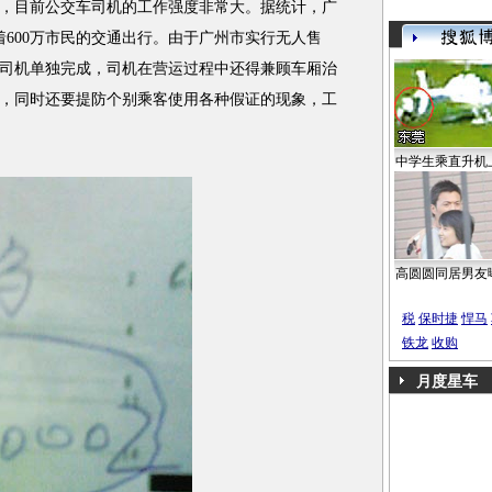
，目前公交车司机的工作强度非常大。据统计，广
着600万市民的交通出行。由于广州市实行无人售
司机单独完成，司机在营运过程中还得兼顾车厢治
，同时还要提防个别乘客使用各种假证的现象，工
中学生乘直升机
高圆圆同居男友
税
保时捷
悍马
铁龙
收购
月度星车