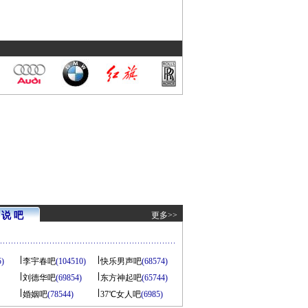
说 吧
更多>>
5)
李宇春吧
(104510)
快乐男声吧
(68574)
刘德华吧
(69854)
东方神起吧
(65744)
婚姻吧
(78544)
37℃女人吧
(6985)