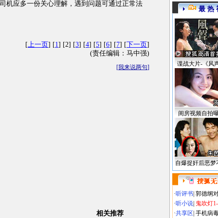
机应多一份关心理解，遇到问题可通过正常法
最 热 
[
上一页
] [
1
] [2] [
3
] [
4
] [
5
] [
6
] [
7
] [
下一页
]
(责任编辑：马中强)
谍战大片-《风
[
我来说两句
]
闺房视频自拍
自爆捉奸后恶梦
·
听评书
|
郭德纲
·
听小说
|
鬼吹灯1
相关推荐
·
共享区
|
手机病