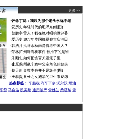
更多>>
·
怀念丁聪：我以为那个老头永远不老
·
爱历史
|
年轻时代的毛泽东(组图)
·
曾鹏宇
|
雷人！我在绝对唱响做评委
·
爱历史
|
1977年华国锋视察大庆油田
上学
·
韩浩月
|
批评余秋雨是侮辱中国人？
·
荣林
|
广州珠海桥事件:被推下的是谁
·
朱顺忠
|
如何把贪官关进笼子里
·
张原
|
杭州飙车案中父亲角色的缺失
·
蔡天新
|
奥数本身并不是坏事(图)
·
王攀
|
副县长之女施暴的卫生巾疑虑
曝光
热点标签：
车船税
汽车下乡
沃尔沃
燃油
车贷
马自达
凯美瑞
通用破产
雪佛兰
桑塔纳
雪