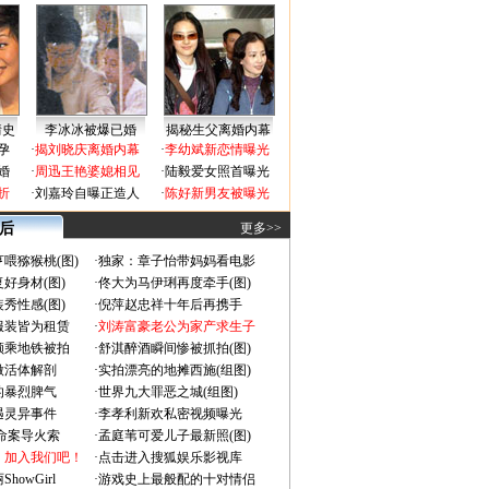
情史
李冰冰被爆已婚
揭秘生父离婚内幕
孕
·
揭刘晓庆离婚内幕
·
李幼斌新恋情曝光
婚
·
周迅王艳婆媳相见
·
陆毅爱女照首曝光
折
·
刘嘉玲自曝正造人
·
陈好新男友被曝光
 后
更多>>
喂猕猴桃(图)
·
独家：章子怡带妈妈看电影
好身材(图)
·
佟大为马伊琍再度牵手(图)
秀性感(图)
·
倪萍赵忠祥十年后再携手
服装皆为租赁
·
刘涛富豪老公为家产求生子
颜乘地铁被拍
·
舒淇醉酒瞬间惨被抓拍(图)
做活体解剖
·
实拍漂亮的地摊西施(组图)
的暴烈脾气
·
世界九大罪恶之城(组图)
遇灵异事件
·
李孝利新欢私密视频曝光
成命案导火索
·
孟庭苇可爱儿子最新照(图)
：加入我们吧！
·
点击进入搜狐娱乐影视库
owGirl
·
游戏史上最般配的十对情侣