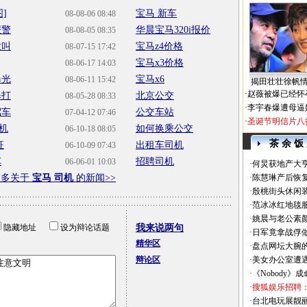
]
宝马 新车
08-08-06 08:48
报警
华晨宝马320i报价
08-08-05 08:35
大叫
宝马z4价格
08-07-15 17:42
宝马x3价格
08-06-17 14:03
曝光
宝马x6
08-06-11 15:42
揭田壮壮徐帆
·
赵薇被爆已经怀
暴打
北京公交
08-05-28 08:33
·
李宇春爆遭母逼
驾车
公交车站
07-04-12 07:46
·
圣诞节明信片八
机
如何换乘公交
06-10-18 08:05
茶 余 饭
征
出租车司机
06-10-09 07:43
车
招聘司机
06-06-01 10:03
·
何炅获地产大亨
更多关于
宝马 司机
的新闻>>
·
陈慧琳产后恢复
·
殷桃街头休闲装
·
范冰冰红地毯
·
姚晨与老公素
隐藏地址
设为辩论话题
我来说两句
·
日军竟拿战俘
精华区
·
盘点网坛大腕
辩论区
·
美女办公室遭
·
《Nobody》
·
搜狐娱乐招聘
·
台北电玩展靓丽Sh