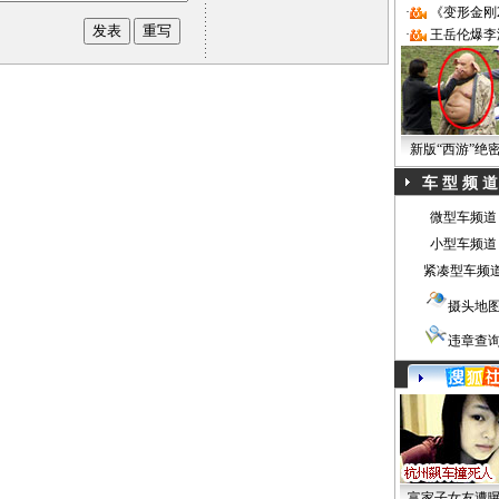
·
《变形金刚
·
王岳伦爆李
新版“西游”绝
车 型 频 道
微型车频道
小型车频道
紧凑型车频
摄头地
违章查
富家子女友遭