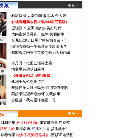
视 频
更多>>
·
独家首播:大秦帝国
范冰冰-金大班
·
在线看超高收视大戏:
蜗居(完整版)
·
倔强萝卜
麦田
媳妇的美好时代
·
大内密探灵灵狗
倪萍-美丽的事
声》
·
台儿庄战役 日军尸体装满百余卡车
·
揭秘希特勒一生躲过多少次暗杀？
·
1982香港回归中英谈判鲜为人知内幕
·
宋丹丹：张国立活得太累
·
满文军有望明日获释
曝光
·
《变形金刚2》送电影票！
·
李湘王岳伦恩爱待产
·
黎姿怀孕大肚照曝光 月用30万安胎
·
阿娇懒理冠希返港:不关我的事
·
古巨基：我与霆锋都是一哥
不断
更多>>
对口相声集
杜拉拉升职记
张震讲故事
红楼梦
-精绝古城
世界名著
平凡的世界
货币战争2
毒杀毒专家
经典手机游游格斗集
福彩3D走势图