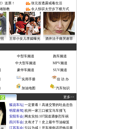
2》送票！
·
张元首透露戒毒生活
湘胎教
·
令人惊叹太空步下楼方式
密照
王菲小女儿李嫣曝光
酒井法子痛哭谢罪
中型车频道
跑车频道
中大型车频道
MPV频道
道
豪华车频道
SUV频道
图
实用手册
信 访 办
询
加油地图
汽车知识
更多>>
狐说车坛
|
一定要看！高速交警的吐血忠告
明星座驾
|
杭州一家三口被宝马车撞飞
安阳车会
|
网友实拍:107国道遇惨烈车祸
四川车会
|
太有才了！史上最牛节油秘笈
江苏车会
|
引以为戒！开车接电话恐怖后果
曝光