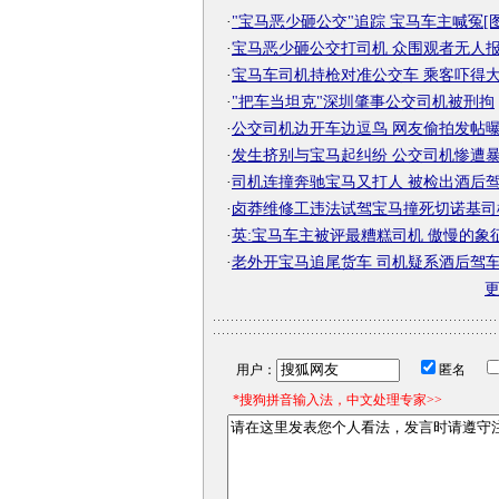
·
"宝马恶少砸公交"追踪 宝马车主喊冤[图
·
宝马恶少砸公交打司机 众围观者无人
·
宝马车司机持枪对准公交车 乘客吓得
·
"把车当坦克"深圳肇事公交司机被刑拘
·
公交司机边开车边逗鸟 网友偷拍发帖
·
发生挤别与宝马起纠纷 公交司机惨遭
·
司机连撞奔驰宝马又打人 被检出酒后
·
卤莽维修工违法试驾宝马撞死切诺基司
·
英:宝马车主被评最糟糕司机 傲慢的象
·
老外开宝马追尾货车 司机疑系酒后驾
用户：
匿名
*搜狗拼音输入法，中文处理专家>>