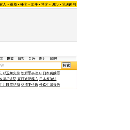
女人
-
视频
-
播客
-
邮件
-
博客
-
BBS
-
我说两句
闻
网页
博客
音乐
图片
说吧
长
邓玉娇失踪
朝鲜军事演习
日本兵赎罪
改温总讲话
夏日减肥秘方
日本瘦脸法
中共卧底结局
慈禧不快乐
侵略中国报告