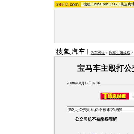
搜狐
ChinaRen
17173
焦点房
汽车频道
>
汽车生活娱乐
宝马车主殴打公
2008年08月12日07:56
公交司机不被乘客理解