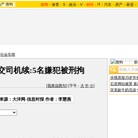
地产
搜狗
新闻
-
体育
-
S
-
娱乐
-
V
-
财经
-
IT
-
汽车
-
房产
-
家居
-
>
社会车闻
新
交司机续:5名嫌犯被刑拘
央视质疑29岁市
石首网站被黑
篡
[
我来说两句
] [字号：
大
中
小
]
宋美龄牛奶洗澡
来源：大洋网-信息时报 作者：李慧燕