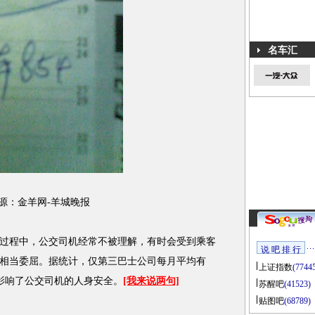
名车汇
源：金羊网-羊城晚报
程中，公交司机经常不被理解，有时会受到乘客
说 吧 排 行
相当委屈。据统计，仅第三巴士公司每月平均有
上证指数
(7744
重影响了公交司机的人身安全。
[我来说两句]
苏醒吧
(41523)
贴图吧
(68789)