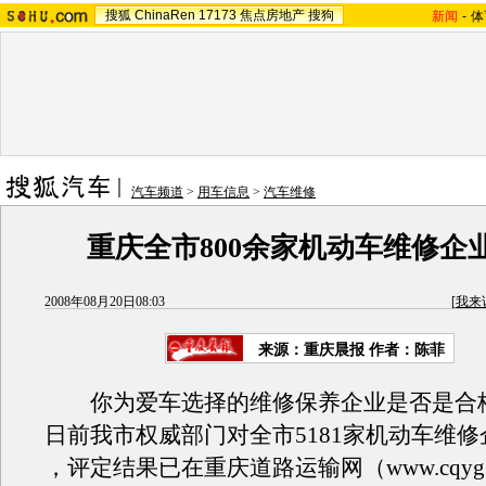
搜狐
ChinaRen
17173
焦点房地产
搜狗
新闻
-
体
汽车频道
>
用车信息
>
汽车维修
重庆全市800余家机动车维修企
2008年08月20日08:03
[
我来
来源：重庆晨报 作者：陈菲
你为爱车选择的维修保养企业是否是合
日前我市权威部门对全市5181家机动车维
，评定结果已在重庆道路运输网（www.cqyg.