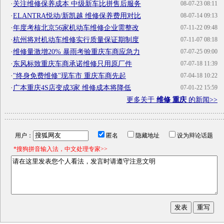
·
关注维修保养成本 中级新车比拼售后服务
08-07-23 08:11
·
ELANTRA悦动/新凯越 维修保养费用对比
08-07-14 09:13
·
年度考核北京56家机动车维修企业需整改
07-11-22 09:48
·
杭州将对机动车维修实行质量保证期制度
07-11-07 08:18
·
维修量激增20% 暴雨考验重庆车商应急力
07-07-25 09:00
·
东风标致重庆车商承诺维修只用原厂件
07-07-18 11:39
·
"终身免费维修"现车市 重庆车商先起
07-04-18 10:22
·
广本重庆4S店变成3家 维修成本将降低
07-01-22 15:59
更多关于
维修 重庆
的新闻>>
用户：
匿名
隐藏地址
设为辩论话题
*搜狗拼音输入法，中文处理专家>>