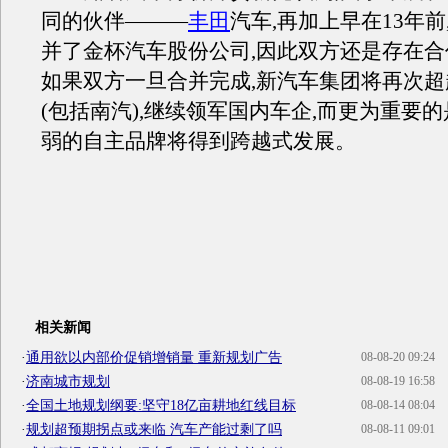
同的伙伴———
丰田
汽车,再加上早在13年前
并了金杯汽车股份公司,因此双方还是存在
如果双方一旦合并完成,新汽车集团将再次
(包括南汽),继续领军国内车企,而更为重要
弱的自主品牌将得到跨越式发展。
相关新闻
·
通用欲以内部价促销增销量 重新规划广告
08-08-20 09:24
·
济南城市规划
08-08-19 16:58
·
全国土地规划纲要:坚守18亿亩耕地红线目标
08-08-14 08:04
·
规划超预期拐点或来临 汽车产能过剩了吗
08-08-11 09:01