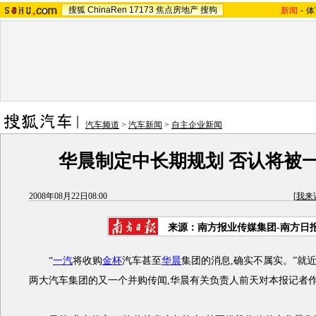
搜狐
ChinaRen
17173
焦点房地产
搜狗
新闻
-
体
汽车频道
>
汽车新闻
>
自主企业新闻
华晨制定中长期规划 否认将被
2008年08月22日08:00
[
我来
来源：南方报业传媒集团-南方日
“
一汽
将收购
金杯
汽车甚至
华晨
集团的消息,确实不属实。”就
两大汽车集团的又一个并购传闻,华晨有关负责人前天对本报记者