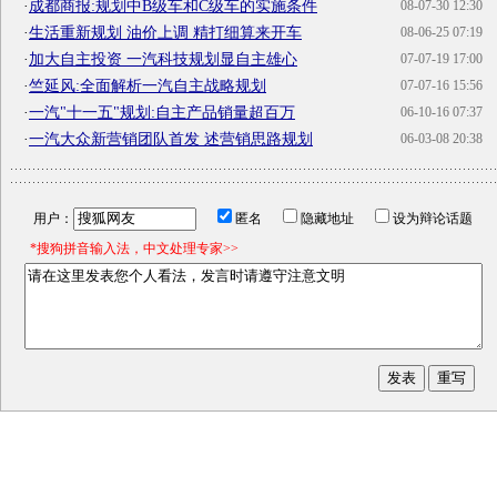
·
成都商报:规划中B级车和C级车的实施条件
08-07-30 12:30
·
生活重新规划 油价上调 精打细算来开车
08-06-25 07:19
·
加大自主投资 一汽科技规划显自主雄心
07-07-19 17:00
·
竺延风:全面解析一汽自主战略规划
07-07-16 15:56
·
一汽"十一五"规划:自主产品销量超百万
06-10-16 07:37
·
一汽大众新营销团队首发 述营销思路规划
06-03-08 20:38
用户：
匿名
隐藏地址
设为辩论话题
*搜狗拼音输入法，中文处理专家>>