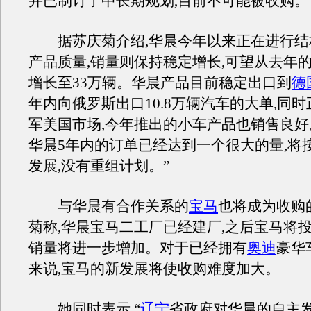
并已制订了中长期规划,目前不可能被收购。
据苏庆菊介绍,华晨今年以来正在进行结构
产品质量,销量则保持稳定增长,可望从去年的
增长至33万辆。华晨产品目前稳定出口到
德
年内向俄罗斯出口10.8万辆汽车的大单,同
军美国市场,今年推出的小车产品也销售良好。
华晨5年内的订单已经达到一个很大的量,将
发展,没有重组计划。”
与华晨有合作关系的
宝马
也将成为收购
菊称,华晨宝马二工厂已经建厂,之后宝马将投
销量将进一步增加。对于已经拥有
奥迪
豪华
来说,宝马的新发展将使收购难度加大。
她同时表示,“
辽宁
省政府对华晨的自主