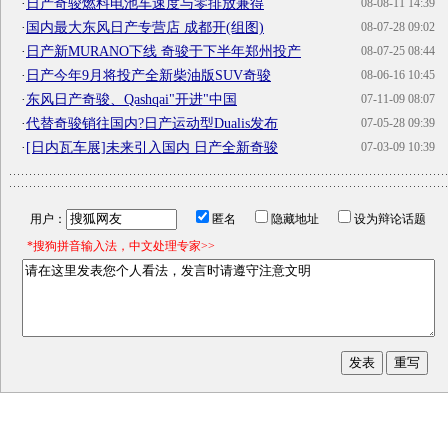
·
日产奇骏燃料电池车速度与零排放兼得
08-08-11 14:39
·
国内最大东风日产专营店 成都开(组图)
08-07-28 09:02
·
日产新MURANO下线 奇骏于下半年郑州投产
08-07-25 08:44
·
日产今年9月将投产全新柴油版SUV奇骏
08-06-16 10:45
·
东风日产奇骏、Qashqai"开进"中国
07-11-09 08:07
·
代替奇骏销往国内?日产运动型Dualis发布
07-05-28 09:39
·
[日内瓦车展]未来引入国内 日产全新奇骏
07-03-09 10:39
用户：
匿名
隐藏地址
设为辩论话题
*搜狗拼音输入法，中文处理专家>>