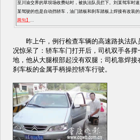
至川渝交界的草坝场收费站时，被执法队员拦下。刘某驾车时速高
某驾驶的也是自动挡轿车，油门踏板和刹车踏板上焊接有改装的
两句】
...
昨上午，例行检查车辆的高速路执法队
况惊呆了：轿车车门打开后，司机双手各撑
地，他从大腿根部起没有双腿；司机靠焊接
刹车板的金属手柄操控轿车行驶。