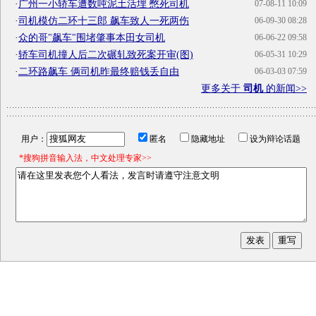
·
广州一小轿车遭数吨泥土活埋 憋死司机
07-08-11 10:09
·
司机模仿二环十三郎 飙车致人一死两伤
06-09-30 08:28
·
众的哥"飙车"围堵肇事本田女司机
06-06-22 09:58
·
轿车司机撞人后二次碾轧致死案开审(图)
06-05-31 10:29
·
二环路飙车 俩司机昨最终赔钱丢自由
06-03-03 07:59
更多关于
司机
的新闻>>
用户：
匿名
隐藏地址
设为辩论话题
*搜狗拼音输入法，中文处理专家>>