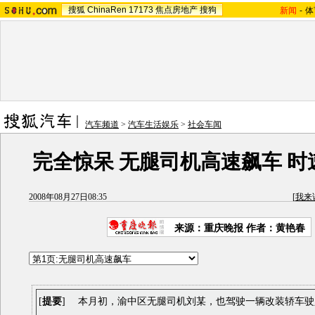
搜狐
ChinaRen
17173
焦点房地产
搜狗
新闻
-
体
汽车频道
>
汽车生活娱乐
>
社会车闻
完全惊呆 无腿司机高速飙车 时速
2008年08月27日08:35
[
我来
来源：重庆晚报 作者：黄艳春
[
提要
] 本月初，渝中区无腿司机刘某，也驾驶一辆改装轿车驶