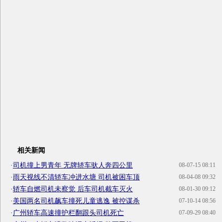
相关新闻
·
司机撞上男青年 无牌轿车驮人奔四公里
08-07-15 08:11
·
雨天视线不清轿车冲进水塘 司机被困车顶
08-04-08 09:32
·
轿车自燃司机未察觉 后车司机截车灭火
08-01-30 09:12
·
美国两名司机飙车撞死儿童逃逸 被控谋杀
07-10-14 08:56
·
广州轿车高速撞护栏翻跟头司机死亡
07-09-29 08:40