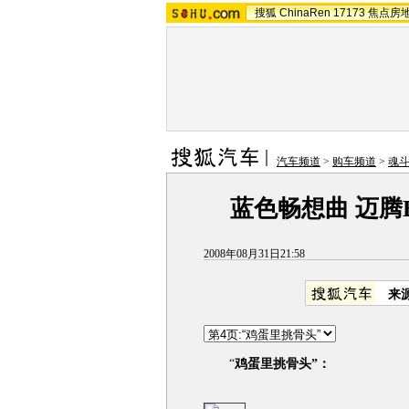
搜狐
ChinaRen
17173
焦点房
汽车频道
>
购车频道
>
魂
蓝色畅想曲 迈腾B
2008年08月31日21:58
来
“
鸡蛋里挑骨头”：