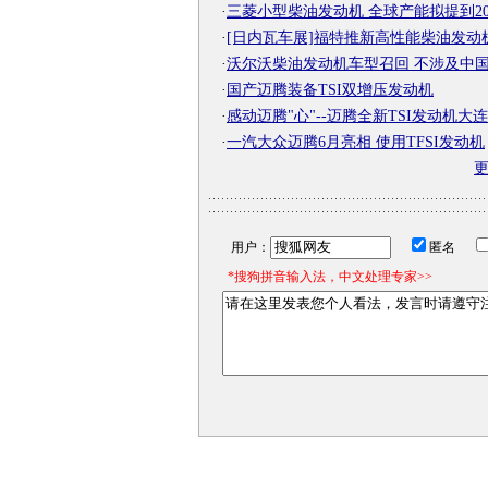
·
三菱小型柴油发动机 全球产能拟提到2
·
[日内瓦车展]福特推新高性能柴油发动
·
沃尔沃柴油发动机车型召回 不涉及中
·
国产迈腾装备TSI双增压发动机
·
感动迈腾"心"--迈腾全新TSI发动机大
·
一汽大众迈腾6月亮相 使用TFSI发动机
用户：
匿名
*搜狗拼音输入法，中文处理专家>>