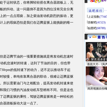
处于运转状态，你将脚轻轻搭在离合器踏板上，无
板的抖动。这一问题倒不是因为挡位没有完全分离
说 吧 排 行
上的一点点瑕疵，加之柴油发动机剧烈的振动，更
上证指数
(7744
计上的瑕疵恐怕是我们在迈腾蓝驱上能挑剔的唯一
苏醒吧
(41523)
贴图吧
(68789)
最 热 
是迈腾节油的一项重要措施就是将发动机怠速时
低发动机怠速时的转速，达到了节油的目的，但也带
谍战大片-《风
30rpm的低转速下的动力，还不足以推动车子起
对较慢，单纯依靠离合器的联动，很难让迈腾蓝驱
。所以需要油门与之相配合，提高发动机转速来使
闺房视频自拍
和我们习惯的汽油发动机车型稍有不同。但是这也
了迈腾蓝驱的秉性，驾驶迈腾蓝驱将是一种轻松的
合器踏板振动大这一点了。