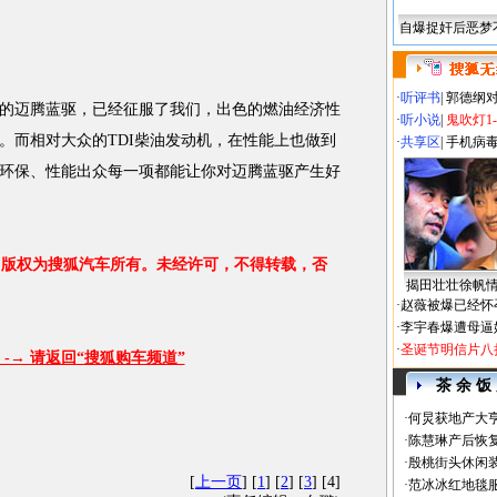
自爆捉奸后恶梦
·
听评书
|
郭德纲
迈腾蓝驱，已经征服了我们，出色的燃油经济性
·
听小说
|
鬼吹灯1
。而相对大众的TDI柴油发动机，在性能上也做到
·
共享区
|
手机病
环保、性能出众每一项都能让你对迈腾蓝驱产生好
版权为搜狐汽车所有。未经许可，不得转载，否
揭田壮壮徐帆
·
赵薇被爆已经怀
·
李宇春爆遭母逼
·
圣诞节明信片八
-→ 请返回“搜狐购车频道”
茶 余 饭
·
何炅获地产大亨
·
陈慧琳产后恢复
·
殷桃街头休闲装
[
上一页
] [
1
] [
2
] [
3
] [4]
·
范冰冰红地毯