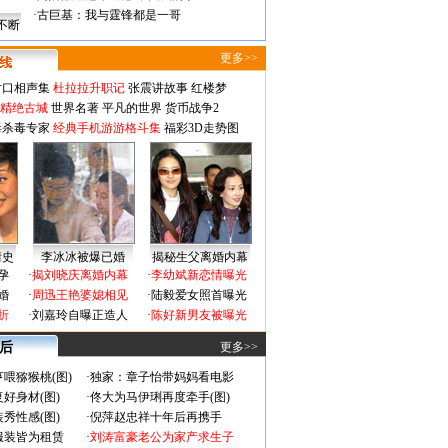
·
古巨基：我与霆锋都是一哥
不断
更多>>
对口相声集
杜拉拉升职记
张震讲故事
红楼梦
-精绝古城
世界名著
平凡的世界
货币战争2
毒杀毒专家
经典手机游游格斗集
福彩3D走势图
情史
李冰冰被爆已婚
揭秘生父离婚内幕
孕
·
揭刘晓庆离婚内幕
·
李幼斌新恋情曝光
婚
·
周迅王艳婆媳相见
·
陆毅爱女照首曝光
折
·
刘嘉玲自曝正造人
·
陈好新男友被曝光
 后
更多>>
喂猕猴桃(图)
·
独家：章子怡带妈妈看电影
好身材(图)
·
佟大为马伊琍再度牵手(图)
秀性感(图)
·
倪萍赵忠祥十年后再携手
服装皆为租赁
·
刘涛富豪老公为家产求生子