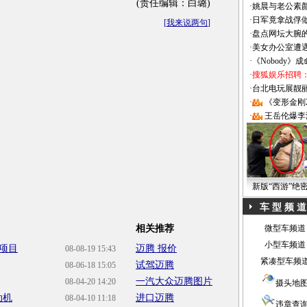
(责任编辑：白璐)
·
姚晨与老公素
·
日军竟拿战俘
[
我来说两句
]
·
盘点网坛大腕
·
美女办公室遭
·
《Nobody》
·
搜狐娱乐招聘
·
台北电玩展靓丽Sh
·
《变形金刚
·
王岳伦爆李
新版“西游”绝
车 型 频 道
相关推荐
微型车频道
小型车频道
项目
迈腾 报价
08-08-19 15:43
紧凑型车频
试驾迈腾
08-06-18 15:05
一汽大众迈腾图片
08-04-20 14:20
摄头地
动机
进口迈腾
08-04-10 11:18
违章查