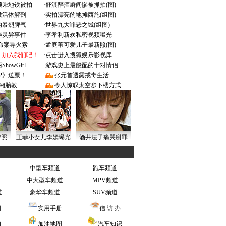
颜乘地铁被拍
·
舒淇醉酒瞬间惨被抓拍(图)
做活体解剖
·
实拍漂亮的地摊西施(组图)
的暴烈脾气
·
世界九大罪恶之城(组图)
遇灵异事件
·
李孝利新欢私密视频曝光
成命案导火索
·
孟庭苇可爱儿子最新照(图)
：加入我们吧！
·
点击进入搜狐娱乐影视库
owGirl
·
游戏史上最般配的十对情侣
2》送票！
·
张元首透露戒毒生活
湘胎教
·
令人惊叹太空步下楼方式
密照
王菲小女儿李嫣曝光
酒井法子痛哭谢罪
中型车频道
跑车频道
中大型车频道
MPV频道
道
豪华车频道
SUV频道
图
实用手册
信 访 办
询
加油地图
汽车知识