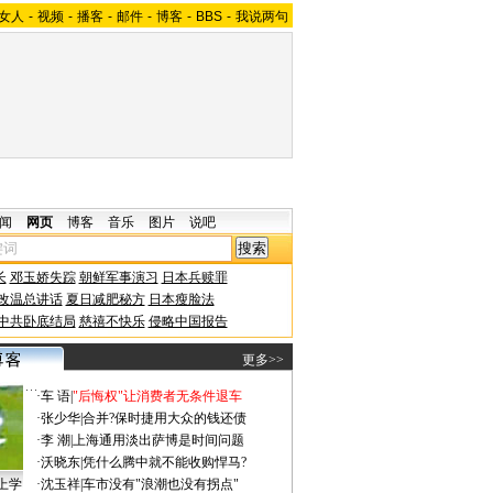
女人
-
视频
-
播客
-
邮件
-
博客
-
BBS
-
我说两句
闻
网页
博客
音乐
图片
说吧
长
邓玉娇失踪
朝鲜军事演习
日本兵赎罪
改温总讲话
夏日减肥秘方
日本瘦脸法
中共卧底结局
慈禧不快乐
侵略中国报告
更多>>
·
车 语
|
"后悔权"让消费者无条件退车
·
张少华
|
合并?保时捷用大众的钱还债
·
李 潮
|
上海通用淡出萨博是时间问题
·
沃晓东
|
凭什么腾中就不能收购悍马?
上学
·
沈玉祥
|
车市没有"浪潮也没有拐点"