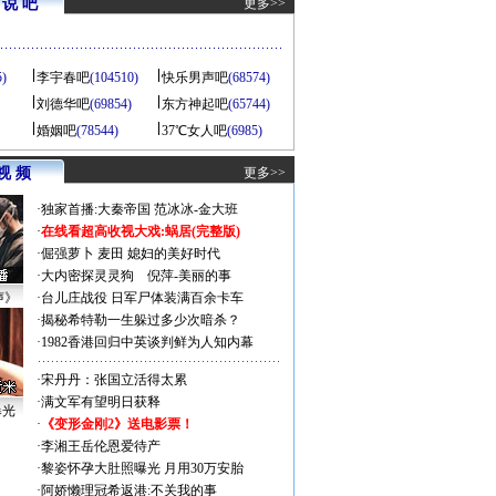
说 吧
更多>>
5)
李宇春吧
(104510)
快乐男声吧
(68574)
刘德华吧
(69854)
东方神起吧
(65744)
婚姻吧
(78544)
37℃女人吧
(6985)
视 频
更多>>
·
独家首播:大秦帝国
范冰冰-金大班
·
在线看超高收视大戏:
蜗居(完整版)
·
倔强萝卜
麦田
媳妇的美好时代
·
大内密探灵灵狗
倪萍-美丽的事
声》
·
台儿庄战役 日军尸体装满百余卡车
·
揭秘希特勒一生躲过多少次暗杀？
·
1982香港回归中英谈判鲜为人知内幕
·
宋丹丹：张国立活得太累
·
满文军有望明日获释
曝光
·
《变形金刚2》送电影票！
·
李湘王岳伦恩爱待产
·
黎姿怀孕大肚照曝光 月用30万安胎
·
阿娇懒理冠希返港:不关我的事