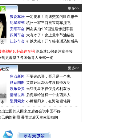
更多>>
狐说车坛
|
一定要看！高速交警的吐血忠告
明星座驾
|
杭州一家三口被宝马车撞飞
安阳车会
|
网友实拍:107国道遇惨烈车祸
四川车会
|
太有才了！史上最牛节油秘笈
江苏车会
|
引以为戒！开车接电话恐怖后果
曝光
最惨烈的16起高速车祸
跑高速16保命注意事项
座驾更奢华？各国领导人座驾一览
更多>>
焦点新闻
|
不要迷恋哥，哥只是一个鬼
贴贴图图
|
英媒评出2009年度搞怪发明
娱乐旮旯
|
当红明星不仅仅是名利双收
情感世界
|
后悔嫁给这样一个山西男人
型男索女
|
小糖精归来，在海边轻轻舞
口水
么出过国的人回来之后都会说中国不好
自己的旗袍照
暴雨过后天空依旧晴朗