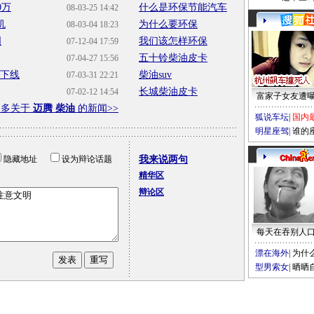
0万
什么是环保节能汽车
08-03-25 14:42
机
为什么要环保
08-03-04 18:23
国
我们该怎样环保
07-12-04 17:59
五十铃柴油皮卡
07-04-27 15:56
连下线
柴油suv
07-03-31 22:21
长城柴油皮卡
07-02-12 14:54
富家子女友遭
更多关于
迈腾 柴油
的新闻>>
狐说车坛
|
国内
明星座驾
|
谁的
隐藏地址
设为辩论话题
我来说两句
精华区
辩论区
每天在吞别人
漂在海外
|
为什
型男索女
|
晒晒