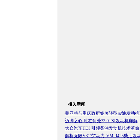
相关新闻
·
菲亚特与重庆政府签署轻型柴油发动机
·
迈腾之心 胜在何处?2.0TSI发动机详解
·
大众汽车TDI 引领柴油发动机技术革命
·
解析无限V3"芯"动力-VM R425柴油发