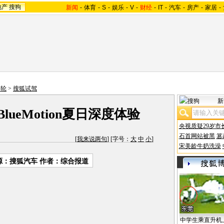
地产
搜狗
新闻
-
体育
-
S
-
娱乐
-
V
-
财经
-
IT
-
汽车
-
房产
-
家居
-
斗轮
>
搜狐试驾
新
lueMotion夏日深度体验
央视质疑29岁市
石首网站被黑
篡
[
我来说两句
] [字号：
大
中
小
]
宋美龄牛奶洗澡
源：搜狐汽车 作者：综合报道
中学生乘直升机