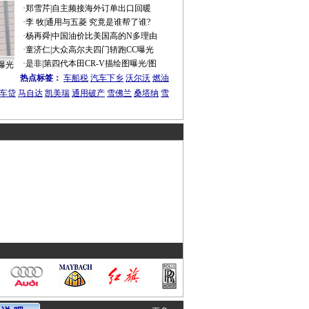
·
郑雪芹
|
自主频接海外订单出口回暖
·
李 牧
|
通用与五菱 究竟是谁帮了谁?
·
杨再舜
|
中国油价比美国高的N多理由
·
童济仁
|
大众高尔夫四门轿跑CC曝光
·
是非
|
第四代本田CR-V描绘图曝光/图
曝光
热点标签：
车船税
汽车下乡
沃尔沃
燃油
车贷
马自达
凯美瑞
通用破产
雪佛兰
桑塔纳
雪