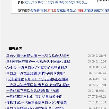
价格
:
5万以下
5-10万
10-20万
20-30万
30-50万
50万以上
热车推荐:
新乐骋
雨燕
|
新飞度
新威驰
马自达2
|
朗逸
新凯越
荣威550
东
相关新闻
·
马自达南北布局失衡 一汽引入马自达MPV
08-09-01 21:46
·
马8来年国产落户一汽 马自达中国重心北移
08-09-01 10:06
·
A+1=B 一汽马自达6"守B攻A"营销新概念
08-08-18 17:30
·
马自达一汽竞合难题:奔腾马6共享失衡?
08-07-23 07:46
·
[试车看车团]7月5日一汽马自达6正在招募
08-06-19 15:16
·
一汽马自达携手国航 青基会 启动爱心捐赠
08-05-22 10:19
·
一汽轿车召回马自达6和奔腾1626辆
08-01-18 08:31
·
一汽轿车马自达6北京月销量首超雅阁
07-07-26 08:22
·
搜狐独家:一汽轿车新宠马自达5今年揭幕
07-01-12 10:08
·
马自达经典跑车RX-8或将落户一汽轿车
06-03-13 14:06