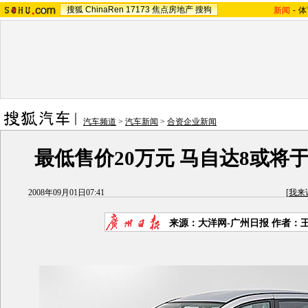
搜狐
ChinaRen
17173
焦点房地产
搜狗
新闻
-
体
汽车频道
>
汽车新闻
>
合资企业新闻
最低售价20万元 马自达8或将
2008年09月01日07:41
[
我来
来源：大洋网-广州日报 作者：