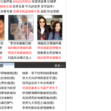
对口相声集
杜拉拉升职记
张震讲故事
红楼梦
-精绝古城
世界名著
平凡的世界
货币战争2
毒杀毒专家
经典手机游游格斗集
福彩3D走势图
情史
李冰冰被爆已婚
揭秘生父离婚内幕
孕
·
揭刘晓庆离婚内幕
·
李幼斌新恋情曝光
婚
·
周迅王艳婆媳相见
·
陆毅爱女照首曝光
折
·
刘嘉玲自曝正造人
·
陈好新男友被曝光
 后
更多>>
喂猕猴桃(图)
·
独家：章子怡带妈妈看电影
好身材(图)
·
佟大为马伊琍再度牵手(图)
秀性感(图)
·
倪萍赵忠祥十年后再携手
服装皆为租赁
·
刘涛富豪老公为家产求生子
颜乘地铁被拍
·
舒淇醉酒瞬间惨被抓拍(图)
做活体解剖
·
实拍漂亮的地摊西施(组图)
的暴烈脾气
·
世界九大罪恶之城(组图)
遇灵异事件
·
李孝利新欢私密视频曝光