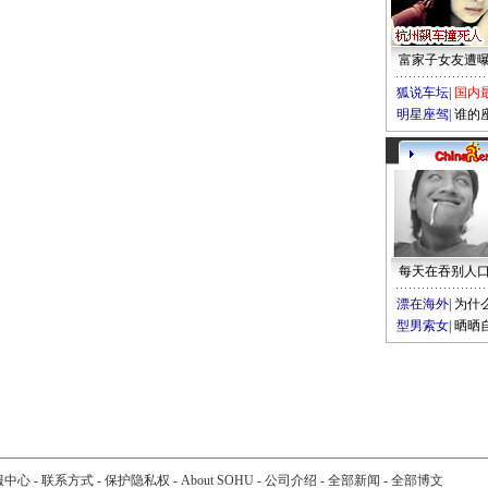
富家子女友遭
狐说车坛
|
国内
明星座驾
|
谁的
每天在吞别人
漂在海外
|
为什
型男索女
|
晒晒
服中心
-
联系方式
-
保护隐私权
-
About SOHU
-
公司介绍
-
全部新闻
-
全部博文