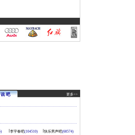
说 吧
更多>>
5)
李宇春吧
(104510)
快乐男声吧
(68574)