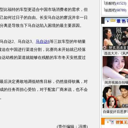
苏醒吧
(41523)
比福特的车型更适合中国市场消费者的需求，但
贴图吧
(68789)
己如何过日子的自由。长安马自达的窘况并非一日
最 热 
分离是导致当下马自达陷入困境的最主要原因。
自达2、马自达3、
马自达6
等三款车型的年销量
然被迫在中国进行渠道分割，比赛尚未开始就已经落
谍战大片-《风
自达幼稚的渠道就能够在残酷的车市冬天安然度过
后决定勇敢地调低销售目标，仍然值得钦佩，对
闺房视频自拍
成的任务而担心受怕，对于配套厂商来说，也不会
。
自爆捉奸后恶梦
(责任编辑：冯博)