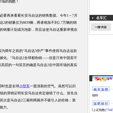
市场的残酷！
要再来看看长安马自达的销售数据。今年1～7月
名车汇
自达2的销量仅为8839辆，两者相加不到2.7万辆的销
辆的销量计划成为泡影，而且迫使马自达重新审视在
两年之前的“马自达3停产”事件使得马自达这款
缘化。“马自达2全球都热销——但是只有中国卖不
前高层的一句笑言的确是马自达2在中国市场的真实
同时也是全球
小型车
一股清新的空气。虽然可以归
相 关 说 吧
续的滞销证明长安马自达肯定做错了什么。首先当
福特
其次是马自达2三厢和两厢并不吸引人的价格；第
说 吧 排 行
能力。
上证指数
(7744