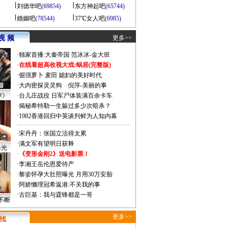
刘德华吧
(69854)
东方神起吧
(65744)
婚姻吧
(78544)
37℃女人吧
(6985)
视 频
更多>>
·
独家首播:大秦帝国
范冰冰-金大班
·
在线看超高收视大戏:
蜗居(完整版)
·
倔强萝卜
麦田
媳妇的美好时代
·
大内密探灵灵狗
倪萍-美丽的事
声》
·
台儿庄战役 日军尸体装满百余卡车
·
揭秘希特勒一生躲过多少次暗杀？
·
1982香港回归中英谈判鲜为人知内幕
·
宋丹丹：张国立活得太累
·
满文军有望明日获释
曝光
·
《变形金刚2》送电影票！
·
李湘王岳伦恩爱待产
·
黎姿怀孕大肚照曝光 月用30万安胎
·
阿娇懒理冠希返港:不关我的事
·
古巨基：我与霆锋都是一哥
不断
更多>>