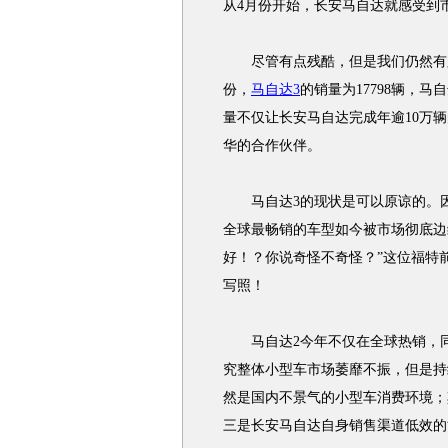
从4月份开始，长安马自达就感受到
尽管有点残酷，但是我们仍然有必
份，
马自达3
的销量为17798辆，马
量不仅让长安马自达完成年逾10万
华的合作伙伴。
马自达3的现状是可以原谅的。因为
全球最畅销的车型如今被市场彻底边
好！？你说奇怪不奇怪？”这位福特
写照！
马自达2今年不仅在全球热销，
究整体小型车市场萎靡不振，但是持
然是国内不景气的小型车消费环境；
三是长安马自达自身销售渠道低效的