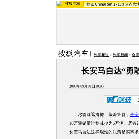
搜狐
ChinaRen
17173
焦点房
汽车频道
>
汽车新闻
>
合
长安马自达“勇
2008年09月01日10:05
尽管遮遮掩掩、羞羞答答，
长安
10万辆销量计划减少为6万辆。尽管
长安马自达这样艰难的决策是实事求