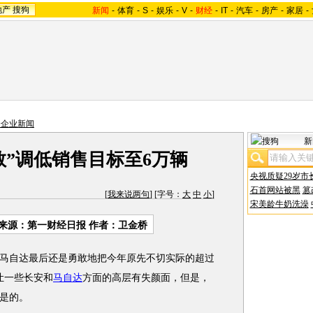
地产
搜狗
新闻
-
体育
-
S
-
娱乐
-
V
-
财经
-
IT
-
汽车
-
房产
-
家居
-
资企业新闻
新
敢”调低销售目标至6万辆
央视质疑29岁市
石首网站被黑
篡
[
我来说两句
] [字号：
大
中
小
]
宋美龄牛奶洗澡
来源：第一财经日报 作者：卫金桥
马自达最后还是勇敢地把今年原先不切实际的超过
让一些长安和
马自达
方面的高层有失颜面，但是，
是的。