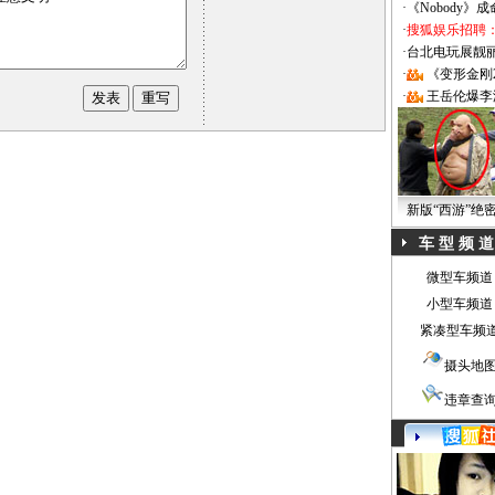
·
《Nobody》
·
搜狐娱乐招聘
·
台北电玩展靓丽Sh
·
《变形金刚
·
王岳伦爆李
新版“西游”绝
车 型 频 道
微型车频道
小型车频道
紧凑型车频
摄头地
违章查