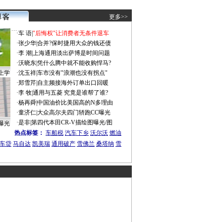
更多>>
·
车 语
|
"后悔权"让消费者无条件退车
·
张少华
|
合并?保时捷用大众的钱还债
·
李 潮
|
上海通用淡出萨博是时间问题
·
沃晓东
|
凭什么腾中就不能收购悍马?
上学
·
沈玉祥
|
车市没有"浪潮也没有拐点"
·
郑雪芹
|
自主频接海外订单出口回暖
·
李 牧
|
通用与五菱 究竟是谁帮了谁?
·
杨再舜
|
中国油价比美国高的N多理由
·
童济仁
|
大众高尔夫四门轿跑CC曝光
·
是非
|
第四代本田CR-V描绘图曝光/图
曝光
热点标签：
车船税
汽车下乡
沃尔沃
燃油
车贷
马自达
凯美瑞
通用破产
雪佛兰
桑塔纳
雪