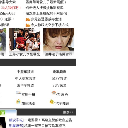
成命案导火索
·
孟庭苇可爱儿子最新照(图)
：加入我们吧！
·
点击进入搜狐娱乐影视库
owGirl
·
游戏史上最般配的十对情侣
2》送票！
·
张元首透露戒毒生活
湘胎教
·
令人惊叹太空步下楼方式
密照
王菲小女儿李嫣曝光
酒井法子痛哭谢罪
中型车频道
跑车频道
中大型车频道
MPV频道
道
豪华车频道
SUV频道
图
实用手册
信 访 办
询
加油地图
汽车知识
更多>>
狐说车坛
|
一定要看！高速交警的吐血忠告
明星座驾
|
杭州一家三口被宝马车撞飞