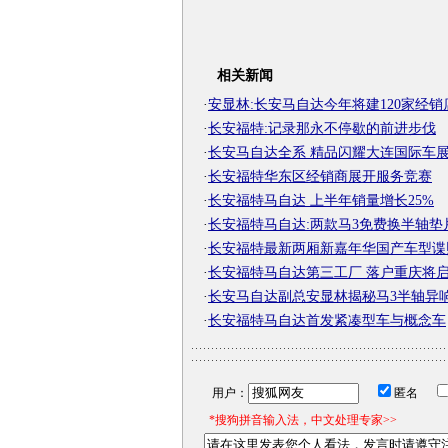
相关新闻
·
安显林:长安马自达今年将建120家经销
·
长安福特:记录那永不停歇的前进步伐
·
长安马自达全系 精品闪耀大连国际车
·
长安福特华东区经销商展开服务竞赛
·
长安福特马自达 上半年销量增长25%
·
长安福特马自达:两款马3免费换半轴垫
·
长安福特最新两厢新嘉年华国产车型谍
·
长安福特马自达第三工厂 落户重庆将
·
长安马自达副总安显林揭秘马3半轴异
·
长安福特马自达首发紧凑型车与概念车
用户：
匿名
*搜狗拼音输入法，中文处理专家>>