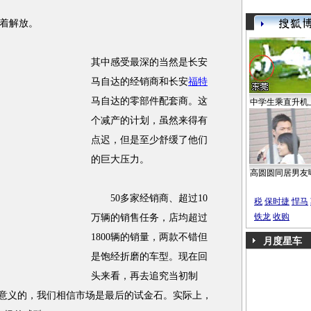
着解放。
其中感受最深的当然是长安
马自达的经销商和长安
福特
马自达的零部件配套商。这
中学生乘直升机
个减产的计划，虽然来得有
点迟，但是至少舒缓了他们
的巨大压力。
高圆圆同居男友
50多家经销商、超过10
税
保时捷
悍马
铁龙
收购
万辆的销售任务，店均超过
1800辆的销量，两款不错但
月度星车
是饱经折磨的车型。现在回
头来看，再去追究当初制
有意义的，我们相信市场是最后的试金石。实际上，