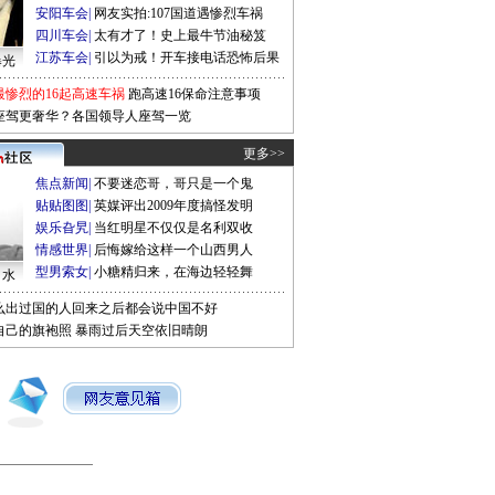
安阳车会
|
网友实拍:107国道遇惨烈车祸
四川车会
|
太有才了！史上最牛节油秘笈
江苏车会
|
引以为戒！开车接电话恐怖后果
曝光
最惨烈的16起高速车祸
跑高速16保命注意事项
座驾更奢华？各国领导人座驾一览
更多>>
焦点新闻
|
不要迷恋哥，哥只是一个鬼
贴贴图图
|
英媒评出2009年度搞怪发明
娱乐旮旯
|
当红明星不仅仅是名利双收
情感世界
|
后悔嫁给这样一个山西男人
型男索女
|
小糖精归来，在海边轻轻舞
口水
么出过国的人回来之后都会说中国不好
自己的旗袍照
暴雨过后天空依旧晴朗