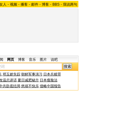
女人
-
视频
-
播客
-
邮件
-
博客
-
BBS
-
我说两句
闻
网页
博客
音乐
图片
说吧
长
邓玉娇失踪
朝鲜军事演习
日本兵赎罪
改温总讲话
夏日减肥秘方
日本瘦脸法
中共卧底结局
慈禧不快乐
侵略中国报告