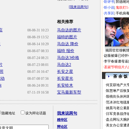
·
听评书
|
郭德纲
[
我来说两句
]
·
听小说
|
鬼吹灯1
·
共享区
|
手机病
相关推荐
店
马自达的图片
08-08-31 10:23
福特的图片
08-08-19 13:52
展
马自达 降价
08-08-14 10:29
揭田壮壮徐帆
福特 报价
08-08-07 08:33
·
赵薇被爆已经怀
马自达3价格
08-07-24 08:21
·
李宇春爆遭母逼
片
马自达2
08-07-23 08:01
·
圣诞节明信片八
照
长安之星
08-07-16 16:47
茶 余 饭
启动
长安星光
08-07-08 07:56
·
何炅获地产大亨
响
长安铃木
08-06-24 09:31
·
陈慧琳产后恢复
宝马最新车型
07-11-19 16:58
·
殷桃街头休闲装
·
范冰冰红地毯
·
姚晨与老公素
隐藏地址
设为辩论话题
我来说两句
·
日军竟拿战俘
·
盘点网坛大腕
精华区
·
美女办公室遭
辩论区