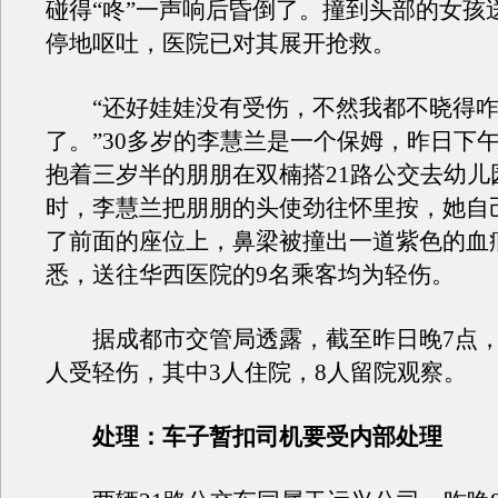
碰得“咚”一声响后昏倒了。撞到头部的女孩
停地呕吐，医院已对其展开抢救。
“还好娃娃没有受伤，不然我都不晓得咋
了。”30多岁的李慧兰是一个保姆，昨日下
抱着三岁半的朋朋在双楠搭21路公交去幼儿
时，李慧兰把朋朋的头使劲往怀里按，她自
了前面的座位上，鼻梁被撞出一道紫色的血
悉，送往华西医院的9名乘客均为轻伤。
据成都市交管局透露，截至昨日晚7点，
人受轻伤，其中3人住院，8人留院观察。
处理：车子暂扣司机要受内部处理