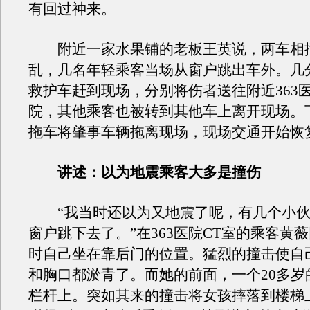
有回过神来。
附近一家水果铺的老板王英说，两车相
乱，几名年轻乘客当场从窗户跳出车外。几
救护车赶到现场，分别将伤者送往附近363
院，其他乘客也被转到其他车上离开现场。
拖车将肇事车辆拖离现场，现场交通开始恢
讲述：以为地震乘客大多是撞伤
“我当时还以为又地震了呢，有几个小伙
窗户跳下去了。”在363医院CT室的乘客黄
时自己坐在靠后门的位置。猛烈的撞击使自
和胸口都淤青了。而她的前面，一个20多岁
栏杆上。突如其来的撞击将女孩摔落到楼梯