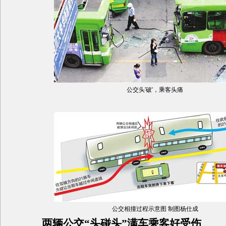
公交头'破'，乘客头痛
公交相撞过程示意图 制图杨仕成
两辆公交“头碰头”满车乘客好受伤