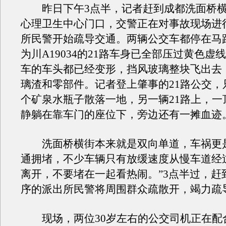
昨日下午3点半，记者赶到成都洗面桥横
心理卫生中心门口，交警正在对事故现场进
所民警开始疏导交通。两辆公交车都停在马
为川A19034的21路车身已全部压过黄色虚
车的车头都已经变形，挡风玻璃整块飞出去
璃渣和零部件。记者登上肇事的21路公交，
个矿泉水瓶子散落一地，另一辆21路上，一
静躺在靠车门的座位下，旁边还有一摊血迹
洗面桥横街本来就是双向单道，车祸更
通拥堵，不少车辆只有放缓速度从慢车道经
离开，不要堵在一起看热闹。”3点半过，赶
序的派出所民警将周围群众疏散开，竭力疏
现场，两位30岁左右的公交司机正在配