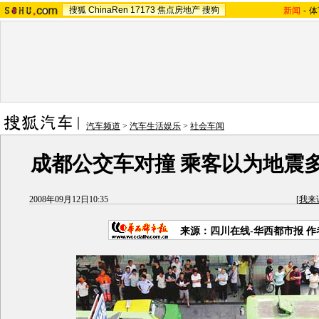
搜狐
ChinaRen
17173
焦点房地产
搜狗
新闻
-
体
汽车频道
>
汽车生活娱乐
>
社会车闻
成都公交车对撞 乘客以为地震
2008年09月12日10:35
[
我来
来源：四川在线-华西都市报 